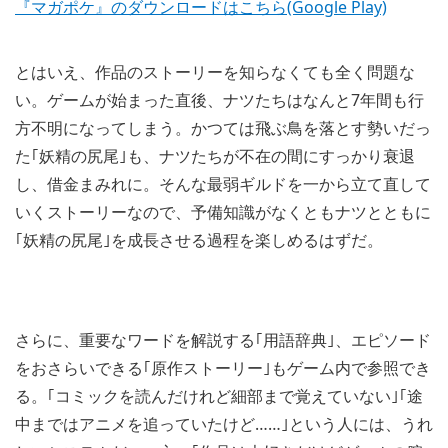
『マガポケ』のダウンロードはこちら(Google Play)
とはいえ、作品のストーリーを知らなくても全く問題な
い。ゲームが始まった直後、ナツたちはなんと7年間も行
方不明になってしまう。かつては飛ぶ鳥を落とす勢いだっ
た｢妖精の尻尾｣も、ナツたちが不在の間にすっかり衰退
し、借金まみれに。そんな最弱ギルドを一から立て直して
いくストーリーなので、予備知識がなくともナツとともに
｢妖精の尻尾｣を成長させる過程を楽しめるはずだ。
さらに、重要なワードを解説する｢用語辞典｣、エピソード
をおさらいできる｢原作ストーリー｣もゲーム内で参照でき
る。｢コミックを読んだけれど細部まで覚えていない｣｢途
中まではアニメを追っていたけど……｣という人には、うれ