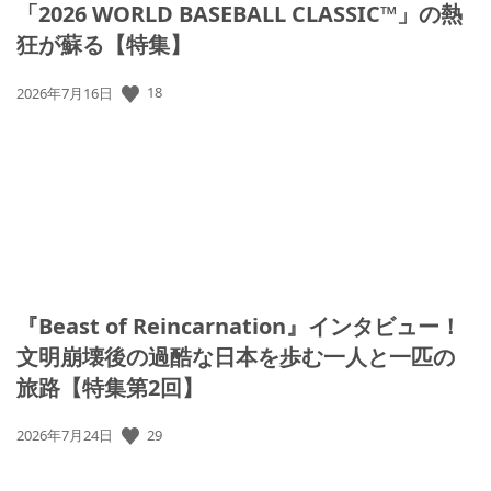
「2026 WORLD BASEBALL CLASSIC™」の熱
狂が蘇る【特集】
公
18
2026年7月16日
開
日:
『Beast of Reincarnation』インタビュー！
文明崩壊後の過酷な日本を歩む一人と一匹の
旅路【特集第2回】
公
29
2026年7月24日
開
日: