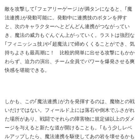
敵を攻撃して｢フェアリーゲージ｣が満タンになると、｢魔
法連携｣が発動可能に。発動中に連携技のボタンを押す
と、次のキャラクターへとどんどん連携がつながってい
き、魔法の威力もぐんぐん上がっていく。ラストは強烈な
｢フィニッシュ技｣や｢超魔法｣で締めくくることができ、気
持ちよさも最高潮に！ 比較的簡単に出せる攻撃にもかか
わらず、迫力の演出、チーム全員でパワーを爆発させる爽
快感を堪能できる。
しかも、この｢魔法連携｣が力を発揮するのは、魔物との戦
いだけではない。フィールド上には落石や倒木でふさがれ
た場所があり、戦闘でそれらの障害物に規定値以上のダメ
ージを与えると新たな道が開けることも。｢もう少しレベ
ルアップしたら、魔法連携を駆使してあの岩を壊せるかも