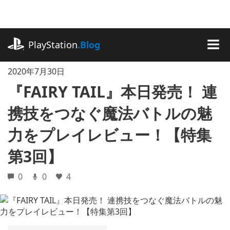
記
事
に
playstation.com
ス
PlayStation
.Blog
キ
MEN
ッ
2020年7月30日
プ
『FAIRY TAIL』本日発売！ 連
携技をつなぐ魔法バトルの魅
力をプレイレビュー！【特集
第3回】
0
0
4