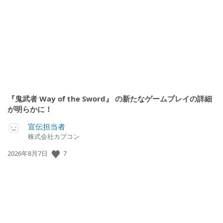
開
日:
『鬼武者 Way of the Sword』 の新たなゲームプレイの詳細
が明らかに！
宣伝担当者
株式会社カプコン
公
7
2026年8月7日
開
日: