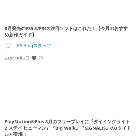
8月発売のPS5®/PS4®注目ソフトはこれだ！【今月のおすす
め新作ガイド】
PS Blogスタッフ
公
20
2026年8月3日
開
日:
PlayStation®Plus 8月のフリープレイに『ダイイングライト
2 ステイ ヒューマン』『Big Walk』『SIGNALIS』の3タイト
ルが登場！