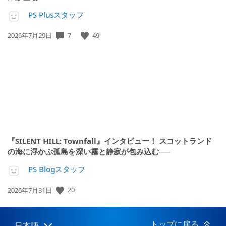
PS Plusスタッフ
公
7
49
2026年7月29日
開
日:
『SILENT HILL: Townfall』インタビュー！ スコットランド
の海に浮かぶ孤島を深い霧と静寂が包み込む──
PS Blogスタッフ
公
20
2026年7月31日
開
日:
トップに戻る
日本語