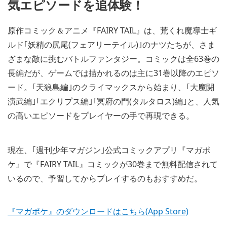
気エピソードを追体験！
原作コミック＆アニメ『FAIRY TAIL』は、荒くれ魔導士ギ
ルド｢妖精の尻尾(フェアリーテイル)｣のナツたちが、さま
ざまな敵に挑むバトルファンタジー。コミックは全63巻の
長編だが、ゲームでは描かれるのは主に31巻以降のエピソ
ード。｢天狼島編｣のクライマックスから始まり、｢大魔闘
演武編｣｢エクリプス編｣｢冥府の門(タルタロス)編｣と、人気
の高いエピソードをプレイヤーの手で再現できる。
現在、｢週刊少年マガジン｣公式コミックアプリ『マガポ
ケ』で『FAIRY TAIL』コミックが30巻まで無料配信されて
いるので、予習してからプレイするのもおすすめだ。
『マガポケ』のダウンロードはこちら(App Store)