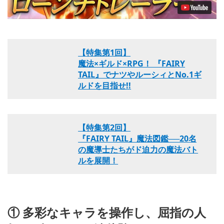
【特集第1回】
魔法×ギルド×RPG！ 『FAIRY
TAIL』でナツやルーシィとNo.1ギ
ルドを目指せ!!
【特集第2回】
『FAIRY TAIL』魔法図鑑──20名
の魔導士たちがド迫力の魔法バト
ルを展開！
① 多彩なキャラを操作し、屈指の人