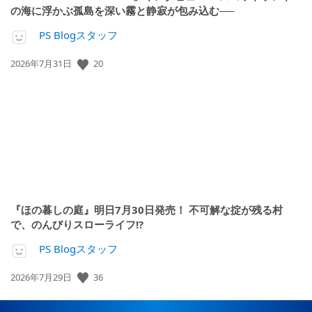
の海に浮かぶ孤島を深い霧と静寂が包み込む──
PS Blogスタッフ
20
公
2026年7月31日
開
日:
『ほの暮しの庭』明日7月30日発売！ 不可解な掟が残る村
で、のんびりスローライフ!?
PS Blogスタッフ
36
公
2026年7月29日
開
日: