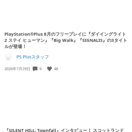
PlayStation®Plus 8月のフリープレイに『ダイイングライト
2 ステイ ヒューマン』『Big Walk』『SIGNALIS』の3タイト
ルが登場！
PS Plusスタッフ
6
48
公
2026年7月29日
開
日:
『SILENT HILL: Townfall』インタビュー！ スコットランド