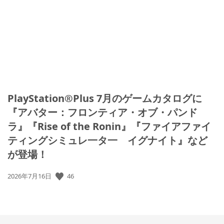
開
日:
PlayStation®Plus 7月のゲームカタログに
『アバター：フロンティア・オブ・パンド
ラ』『Rise of the Ronin』『ファイアファイ
ティングシミュレ一タ一 イグナイト』など
が登場！
46
公
2026年7月16日
開
日: