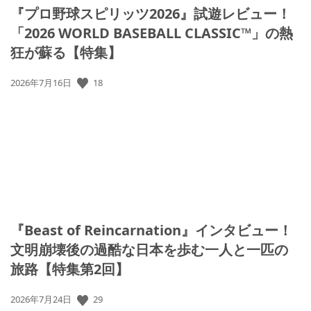
『プロ野球スピリッツ2026』試遊レビュー！
「2026 WORLD BASEBALL CLASSIC™」の熱
狂が蘇る【特集】
18
公
2026年7月16日
開
日:
『Beast of Reincarnation』インタビュー！
文明崩壊後の過酷な日本を歩む一人と一匹の
旅路【特集第2回】
29
公
2026年7月24日