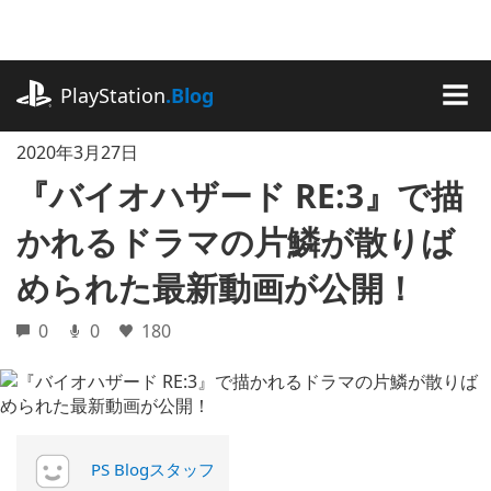
記
事
に
playstation.com
ス
PlayStation
.Blog
キ
MEN
ッ
2020年3月27日
プ
『バイオハザード RE:3』で描
かれるドラマの片鱗が散りば
められた最新動画が公開！
0
0
180
PS Blogスタッフ