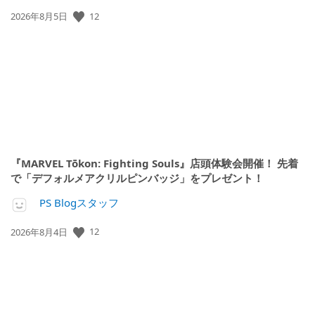
12
公
2026年8月5日
開
日:
『MARVEL Tōkon: Fighting Souls』店頭体験会開催！ 先着
で「デフォルメアクリルピンバッジ」をプレゼント！
PS Blogスタッフ
12
公
2026年8月4日
開
日: