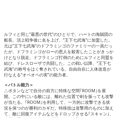
ルフィと同じ”最悪の世代”のひとりで、ハートの海賊団の
船長。頂上戦争後に名を上げ、”王下七武海”に加盟した。
元は”王下七武海”のドフラミンゴのファミリーの一員だっ
たが、ドフラミンゴがローの恩人を殺害したことがきっか
けとなり脱走。ドフラミンゴ打倒のためにルフィと同盟を
結び、ドレスローザで共闘した。この戦い以降、”王下七
武海”の称号をはく奪されている。自由自在に人体改造が
行なえる”オペオペの実”の能力者。
＜バトル能力＞
△ボタンなどで自分の前方に特殊な空間｢ROOM｣を展
開。この中にいる敵には、離れた位置で剣を振っても攻撃
が当たる。｢ROOM｣を利用して、一方的に攻撃できる状
況を保つのが勝利のカギだ。特殊技は攻撃用のものに加え
て、敵に回復アイテムなどをドロップさせる｢スキャン｣、