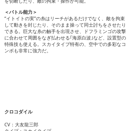
を切断したり、敵の拘束・操作が可能。
＜バトル能力＞
“イトイトの実”の糸はリーチがあるだけでなく、敵を拘束
して動きを封じたり、そのまま操って同士討ちをさせたり
できる。巨大な糸の触手を出現させ、ドフラミンゴの攻撃
に合わせて周囲をなぎ払わせる｢海原白波｣など、設置型の
特殊技も使える。スカイタイプ特有の、空中での多彩なコ
ンボも非常に強力だ。
クロコダイル
CV：大友龍三郎
タイプ：スカイタイプ