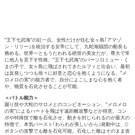
“王下七武海”の紅一点。女性だけが住む女ヶ島｢アマゾ
ン・リリー｣を統治する女帝にして、九蛇海賊団の船長も
務める。世界一ともうたわれる絶世の美女だが、尊大で常
に他人を見下す性格。”王下七武海”のバーソロミュー・く
まの手で、女ヶ島に飛ばされてきたルフィと出会い、最初
は反発しつつも徐々に好意と恋心を抱くようになる。”メ
ロメロの実”の能力者で、自分によこしまな心を抱く者
や、物質を石化させることが可能。
＜バトル能力＞
蹴り技や大蛇のサロメとのコンビネーション、”メロメロ
の実”によるハートを飛ばす遠距離攻撃などが得意。コン
ボや特殊技で敵を石化させ、動きを封じられるのが最大の
特徴で、本気バースト｢わらわが美しいから｣発動中は、□
ボタンの攻撃でも敵を石化可能。石化した敵はそのまま攻