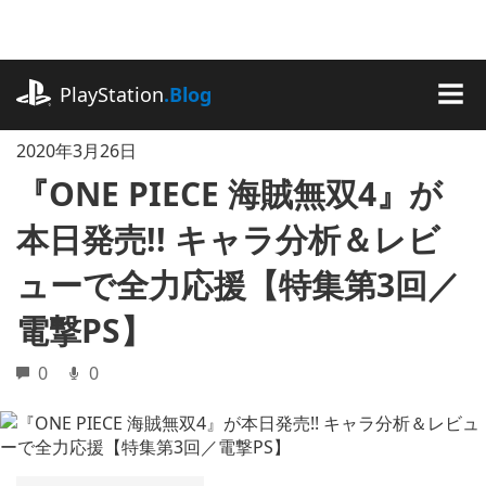
記
事
に
playstation.com
ス
PlayStation
.Blog
キ
MEN
ッ
2020年3月26日
プ
『ONE PIECE 海賊無双4』が
本日発売!! キャラ分析＆レビ
ューで全力応援【特集第3回／
電撃PS】
0
0