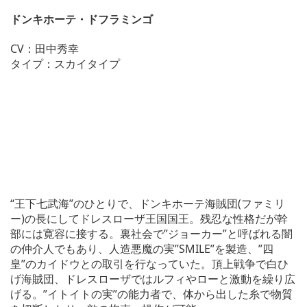
ドンキホーテ・ドフラミンゴ
CV：田中秀幸
タイプ：スカイタイプ
“王下七武海”のひとりで、ドンキホーテ海賊団(ファミリ
ー)の長にしてドレスローザ王国国王。残忍な性格だが幹
部には寛容に接する。裏社会で”ジョーカー”と呼ばれる闇
の仲介人でもあり、人造悪魔の実”SMILE”を製造、”四
皇”のカイドウとの取引を行なっていた。頂上戦争で白ひ
げ海賊団、ドレスローザではルフィやローと激動を繰り広
げる。”イトイトの実”の能力者で、体から出した糸で物質