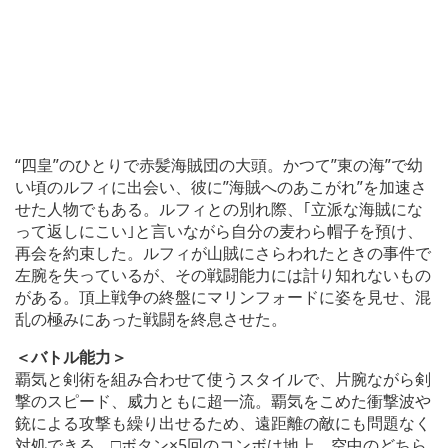
“四皇”のひとりで赤髪海賊団の大頭。かつて”東の海”で幼
い頃のルフィに出会い、彼に”海賊へのあこがれ”を加速さ
せた人物でもある。ルフィとの別れ際、｢立派な海賊にな
って返しにこい｣と言いながら自分の麦わら帽子を預け、
再会を約束した。ルフィが山賊にさらわれたときの事件で
左腕を失っているが、その戦闘能力には計り知れないもの
がある。頂上戦争の終盤にマリンフォードに姿を見せ、混
乱の極みにあった戦闘を終息させた。
＜バトル能力＞
覇気と剣術を組み合わせて使うスタイルで、片腕ながら剣
撃のスピード、威力ともに超一流。覇気をこめた衝撃波や
銃による攻撃も繰り出せるため、遠距離の敵にも問題なく
対処できる。□ボタン×5回のコンボは地上、空中のどちら