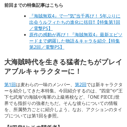
前回までの特集記事はこちら
『海賊無双4』で一”気”当千再び！ 5年ぶりに
出会うルフィたちの進化に括目!!【特集第1回
／電撃PS】
原作の感動が再び！『海賊無双4』最新エピソ
ードまで網羅した物語＆キャラを紹介【特集
第2回／電撃PS】
大海賊時代を生きる猛者たちがプレイ
アブルキャラクターに！
第1回
は麦わらの一味のメンバー、
第2回
では新キャラクタ
ーを紹介してきた本特集。今回紹介するのは、”四皇”や”王
下七武海”の海賊や海軍の上級将校など、｢ONE PIECE｣世
界でも指折りの強者たちだ。そんな彼らについての情報
を、所属勢力ごとに紹介しよう。なお、アクションのタイ
プについては第1回を参照。