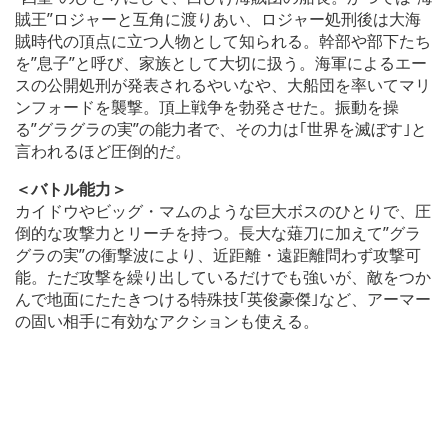
賊王”ロジャーと互角に渡りあい、ロジャー処刑後は大海
賊時代の頂点に立つ人物として知られる。幹部や部下たち
を”息子”と呼び、家族として大切に扱う。海軍によるエー
スの公開処刑が発表されるやいなや、大船団を率いてマリ
ンフォードを襲撃。頂上戦争を勃発させた。振動を操
る”グラグラの実”の能力者で、その力は｢世界を滅ぼす｣と
言われるほど圧倒的だ。
＜バトル能力＞
カイドウやビッグ・マムのような巨大ボスのひとりで、圧
倒的な攻撃力とリーチを持つ。長大な薙刀に加えて”グラ
グラの実”の衝撃波により、近距離・遠距離問わず攻撃可
能。ただ攻撃を繰り出しているだけでも強いが、敵をつか
んで地面にたたきつける特殊技｢英俊豪傑｣など、アーマー
の固い相手に有効なアクションも使える。