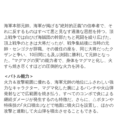
海軍本部元帥。海軍が掲げる”絶対的正義”の信奉者で、そ
れに反するものはすべて悪と見なす過激な思想を持つ。頂
上戦争では白ひげ海賊団の幹部たちと死闘を繰り広げた。
頂上戦争のときは大将だったが、戦争集結後に当時の元
帥・センゴクが辞職。その後任の座を、同じ大将だったク
ザンと争い、10日間にも及ぶ決闘に勝利して元帥となっ
た。”マグマグの実”の能力者で、身体をマグマと化し、火
すら焼き尽くすほどの圧倒的な火力を誇る。
＜バトル能力＞
火力＆攻撃範囲に優れる、海軍元帥の地位にふさわしい強
力なキャラクター。マグマ化した腕によるパンチや火山弾
発射などで広範囲を焼き払う。すべてのコンボで炎による
継続ダメージが発生するのも特徴だ。さらに、△ボタンや
特殊技の｢火口噴出｣などで地面に噴火口を設置し、ほかの
攻撃と連動して火山弾を噴出させることもできる。