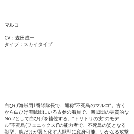
マルコ
CV：森田成一
タイプ：スカイタイプ
白ひげ海賊団1番隊隊長で、通称”不死鳥のマルコ”。古く
から白ひげ海賊団にいる古参の船員で、海賊団の実質的な
No.2として白ひげを補佐する。”トリトリの実”のモデ
ル”不死鳥(フェニックス)”の能力者で、不死鳥の姿となる
獣型、腕だけが翼と化す人獣型に変身可能。いかなる攻撃