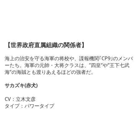
【世界政府直属組織の関係者】
海上の治安を守る海軍の将校や、諜報機関｢CP9｣のメンバ
ーたち。海軍の元帥・大将クラスは、”四皇”や”王下七武
海”の海賊とも渡りあえるほどの強者だ。
サカズキ(赤犬)
CV：立木文彦
タイプ：パワータイプ