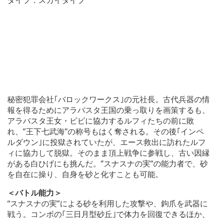
秘密犯罪会社｢バロックワークス｣の元社長。古代兵器の情
報を得るためにアラバスタ王国の乗っ取りを画策するも、
アラバスタ王女・ビビに協力するルフィたちの前に敗
れ、”王下七武海”の称号もはく奪される。その後｢インペ
ルダウン｣に投獄されていたが、エース救出に訪れたルフ
ィに協力して脱獄。そのまま頂上戦争に参戦し、古い因縁
がある白ひげにも挑んだ。”スナスナの実”の能力者で、砂
を自在に操り、自身を砂と化すことも可能。
＜バトル能力＞
“スナスナの実”による砂を利用した攻撃や、鉤爪を武器に
戦う。コンボの｢三日月型砂丘｣で体力を回復できるほか、