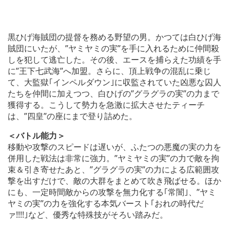
黒ひげ海賊団の提督を務める野望の男。かつては白ひげ海
賊団にいたが、”ヤミヤミの実”を手に入れるために仲間殺
しを犯して逃亡した。その後、エースを捕らえた功績を手
に”王下七武海”へ加盟。さらに、頂上戦争の混乱に乗じ
て、大監獄｢インペルダウン｣に収監されていた凶悪な囚人
たちを仲間に加えつつ、白ひげの”グラグラの実”の力まで
獲得する。こうして勢力を急激に拡大させたティーチ
は、”四皇”の座にまで登り詰めた。
＜バトル能力＞
移動や攻撃のスピードは遅いが、ふたつの悪魔の実の力を
併用した戦法は非常に強力。”ヤミヤミの実”の力で敵を拘
束＆引き寄せたあと、”グラグラの実”の力による広範囲攻
撃を出すだけで、敵の大群をまとめて吹き飛ばせる。ほか
にも、一定時間敵からの攻撃を無力化する｢常闇｣、”ヤミ
ヤミの実”の力を強化する本気バースト｢おれの時代だ
ァ!!!!｣など、優秀な特殊技がそろい踏みだ。