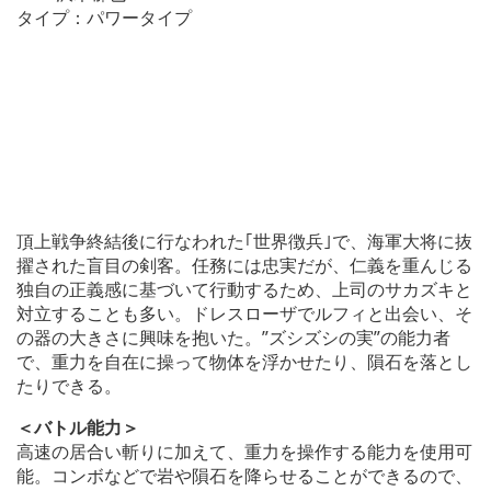
タイプ：パワータイプ
頂上戦争終結後に行なわれた｢世界徴兵｣で、海軍大将に抜
擢された盲目の剣客。任務には忠実だが、仁義を重んじる
独自の正義感に基づいて行動するため、上司のサカズキと
対立することも多い。ドレスローザでルフィと出会い、そ
の器の大きさに興味を抱いた。”ズシズシの実”の能力者
で、重力を自在に操って物体を浮かせたり、隕石を落とし
たりできる。
＜バトル能力＞
高速の居合い斬りに加えて、重力を操作する能力を使用可
能。コンボなどで岩や隕石を降らせることができるので、