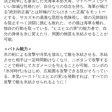
頂上戦争にも参加した元海軍本部大将。マイペースで少々
いい加減な性格だが、自分なりの信念を持ち、海軍が掲げ
る”絶対的正義”とは対極の”だらけきった正義”をモットー
とする。サカズキの過激な思想を危険視し、彼の元帥就任
を阻止すべく決闘に挑むも敗れた。その後は海軍を離れ、
独自の行動を取っている。”ヒエヒエの実”の能力者で、自
分の身体を氷に変えたり、周囲の物質を氷結させることが
可能。
＜バトル能力＞
氷の剣による攻撃や冷気を放出して敵を氷結させる。氷結
させた相手は一定時間動けなくなり、△ボタンで攻撃する
ことで粉砕して大ダメージを与えることが可能。コンボの
｢氷河時代｣をはじめ、広範囲を攻撃できる技がそろってい
る。本気バースト｢ヒエヒエの実｣を発動すれば、すべての
攻撃で敵を氷結させられるように！