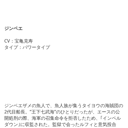
ジンベエ
CV：宝亀克寿
タイプ：パワータイプ
ジンベエザメの魚人で、魚人族が集うタイヨウの海賊団の
2代目船長。”王下七武海”のひとりだったが、エースの公
開処刑の際、海軍の召集命令を拒否したため、｢インペル
ダウン｣に収監された。監獄で会ったルフィと意気投合