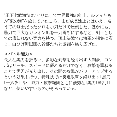
“王下七武海”のひとりにして世界最強の剣士。ルフィたち
が”東の海”を旅していたころ、まだ成長途上とはいえ、名
うての剣士だったゾロを小刀だけで圧倒した。ほかにも、
黒刀で巨大なガレオン船を一刀両断にするなど、剣士とし
ての底知れない実力を持つ。頂上決戦では海軍の招集に応
じ、白ひげ海賊団の幹部たちと激闘を繰り広げた。
＜バトル能力＞
長大な黒刀を振るい、多彩な剣撃を繰り出す大剣豪。コン
ボはリーチ、スピードに優れるだけでなく、攻撃を重ねる
ことで黒刀が光り出し、その間の攻撃がパワーアップする
という効果も持つ。特殊技では突進攻撃を繰り出す｢黒刀
｢十六夜｣｣や、威力・攻撃範囲ともに優秀な｢黒刀｢斬乱｣｣
など、使いやすいものがそろっている。