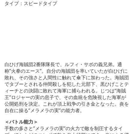
タイプ：スピードタイプ
白ひげ海賊団2番隊隊長で、ルフィ・サボの義兄弟。通
称”火拳のエース”。自分の海賊団を率いていたが白ひげに
敗れ、その強さと人間性に触れて傘下に加わった。海賊団
でタブーとされる仲間殺しを犯した元部下、黒ひげことテ
ィーチとの決闘に敗れて海軍に捕らわれる。じつは”海賊
王”ロジャーの実の息子で、その血統を危険視した海軍が
公開処刑を決定。これが頂上戦争の引き金となった。炎を
自在に操る”メラメラの実”の能力者。
＜バトル能力＞
手数の多さと”メラメラの実”の火力で敵を制圧するタイ