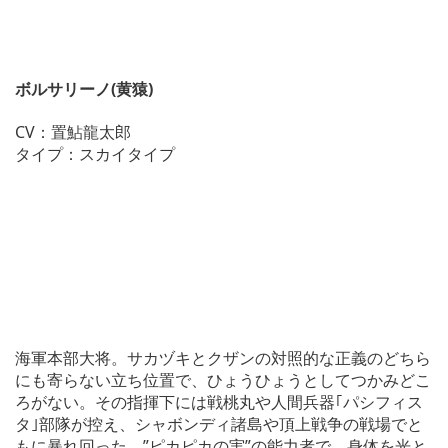
ボルサリーノ(黄猿)
CV：置鮎龍太郎
タイプ：スカイタイプ
海軍本部大将。サカヅキとクザンの対照的な正義のどちら
にも寄らない立ち位置で、ひょうひょうとしてつかみどこ
ろがない。その指揮下には戦桃丸や人間兵器｢パシフィス
タ｣部隊が控え、シャボンディ諸島や頂上戦争の戦場でと
もに暴れ回った。”ピカピカの実”の能力者で、身体を光と