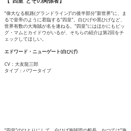
【”四皇”とその関係者】
“偉大なる航路(グランドライン)”の後半部分”新世界”に、ま
るで皇帝のように君臨する”四皇”。白ひげや黒ひげなど、
世界有数の大海賊が名を連ねる。”四皇”にはほかにもビッ
グ・マムとカイドウがいるが、そちらの紹介は第2回をチ
ェックしてほしい。
エドワード・ニューゲート(白ひげ)
CV：大友龍三郎
タイプ：パワータイプ
“四皇”のひとりにして、白ひげ海賊団の船長。かつては”海