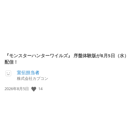
日:
『モンスターハンターワイルズ』 序盤体験版が8月5日（水）
配信！
宣伝担当者
株式会社カプコン
14
公
2026年8月5日
開
日: