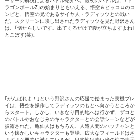
ーサーの解説によるバトル紹介へ。最初のバトルは、｢ド
ラゴンボールZ｣の始まりともいえる、悟空＆ピッコロのコ
ンビと、悟空の兄であるサイヤ人・ラディッツとの戦い
だ。スクリーンに映し出されたラディッツを見た野沢さん
は、｢憎たらしいです。出てくるだけで腹が立ちますよね｣
とこぼす(笑)。
｢がんばれよ！｣という野沢さんの応援で始まった実機プレ
イは、悟空を操作してラディッツのもとへ向かうところか
らスタート。しかし、いきなり目的地へは行かず、ザコと
のバトルやおなじみのキャラクターとの会話シーンなどが
披露された。亀仙人はもちろん、人造人間のハッチャンと
いう懐かしいキャラクターも登場。広大なフィールドはさ
まざまな要素に満ちているが、目的地は赤い光の柱で表示