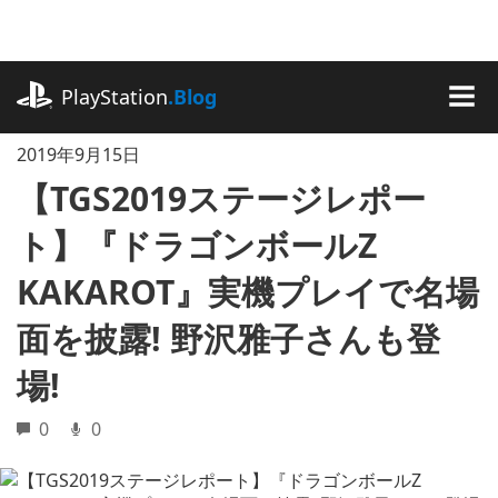
記
事
に
playstation.com
ス
PlayStation
.Blog
キ
MEN
ッ
2019年9月15日
プ
【TGS2019ステージレポー
ト】『ドラゴンボールZ
KAKAROT』実機プレイで名場
面を披露! 野沢雅子さんも登
場!
0
0