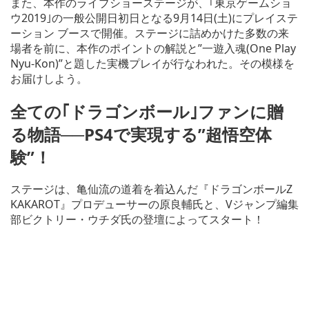
また、本作のライブショーステージが、｢東京ゲームショ
ウ2019｣の一般公開日初日となる9月14日(土)にプレイステ
ーション ブースで開催。ステージに詰めかけた多数の来
場者を前に、本作のポイントの解説と”一遊入魂(One Play
Nyu-Kon)”と題した実機プレイが行なわれた。その模様を
お届けしよう。
全ての｢ドラゴンボール｣ファンに贈
る物語──PS4で実現する”超悟空体
験”！
ステージは、亀仙流の道着を着込んだ『ドラゴンボールZ
KAKAROT』プロデューサーの原良輔氏と、Vジャンプ編集
部ビクトリー・ウチダ氏の登壇によってスタート！