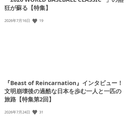
狂が蘇る【特集】
19
公
2026年7月16日
開
日:
『Beast of Reincarnation』インタビュー！
文明崩壊後の過酷な日本を歩む一人と一匹の
旅路【特集第2回】
31
公
2026年7月24日
開
日: