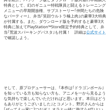
特典として、幻のギニュー特戦隊員と闘えるトレーニング
メニューの早期開放権、サブストーリー｢仲間たちの危険
なパーティー｣、弁当｢笑顔ウルトラ極上肉｣の豪華3大特典
が付属する。また、ダウンロード版を予約すると豪華3大
特典に加えてPlayStation™Store限定予約特典として、弁
当｢荒波スパーキングパスタ｣も付属！ 詳細は
公式サイト
で確認しよう。
そして、原プロデューサーは、｢本作は｢ドラゴンボール｣
を知っている方も知らない方も、アニメを一から見るよう
な気持ちで楽しんでいただければと思います。本日はどう
もありがとうございました｣とコメント。野沢さんからは
｢ぜってえ一家に2つだぞ！ オラと一緒に遊ぼうぜ!!｣とい