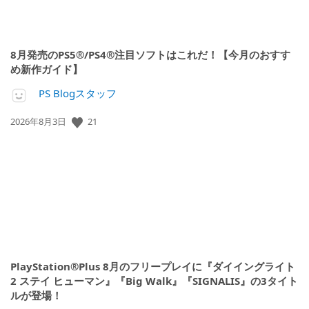
8月発売のPS5®/PS4®注目ソフトはこれだ！【今月のおすす
め新作ガイド】
PS Blogスタッフ
21
公
2026年8月3日
開
日:
PlayStation®Plus 8月のフリープレイに『ダイイングライト
2 ステイ ヒューマン』『Big Walk』『SIGNALIS』の3タイト
ルが登場！