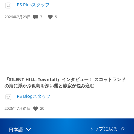
PS Plusスタッフ
7
51
公
2026年7月29日
開
日:
『SILENT HILL: Townfall』インタビュー！ スコットランド
の海に浮かぶ孤島を深い霧と静寂が包み込む──
PS Blogスタッフ
20
公
2026年7月31日
開
日:
トップに戻る
日本語
Select
Current