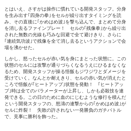
とはいえ、さすがは操作に慣れている開発スタッフ。分身
を生み出す｢四身の拳｣をセルが繰り出すタイミングを読
み、その直後に｢かめはめ波｣を撃ち込んで、まとめて分身
を消し去るファインプレー！ セルの｢残像拳｣から繰り出
された無数の光線も巧みな回避で全て避けきり、さらに
｢連続気功波｣で残像を全て消し去るというアクションで会
場を沸かせた。
しかし、怒ったセルが赤い気を身にまとった状態に。この
状態のセルには攻撃が通りづらくなるうえにひるまなくな
るため、開発スタッフが操る悟飯もジワジワとダメージを
受けていく。なんとか耐えきり、セルの赤い気が消えたと
ころで悟飯が｢ヒートアップ｣状態を発動！ ｢ヒートアッ
プ｣時は全てのパラメーターが上昇し、しかも必殺技を連
発できる。この日のために血のにじむような修行を積んだ
という開発スタッフの、怒濤の連撃からの｢かめはめ波｣が
セルに炸裂！ 失敗の許されない一発勝負のガチバトル
で、見事に勝利を飾った。