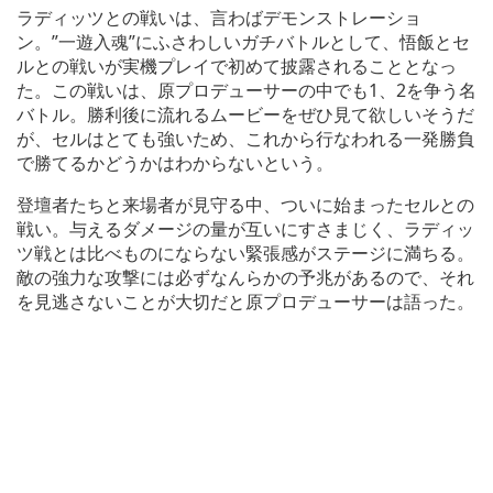
ラディッツとの戦いは、言わばデモンストレーショ
ン。”一遊入魂”にふさわしいガチバトルとして、悟飯とセ
ルとの戦いが実機プレイで初めて披露されることとなっ
た。この戦いは、原プロデューサーの中でも1、2を争う名
バトル。勝利後に流れるムービーをぜひ見て欲しいそうだ
が、セルはとても強いため、これから行なわれる一発勝負
で勝てるかどうかはわからないという。
登壇者たちと来場者が見守る中、ついに始まったセルとの
戦い。与えるダメージの量が互いにすさまじく、ラディッ
ツ戦とは比べものにならない緊張感がステージに満ちる。
敵の強力な攻撃には必ずなんらかの予兆があるので、それ
を見逃さないことが大切だと原プロデューサーは語った。