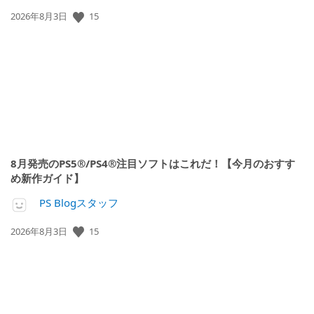
15
公
2026年8月3日
開
日:
8月発売のPS5®/PS4®注目ソフトはこれだ！【今月のおすす
め新作ガイド】
PS Blogスタッフ
15
公
2026年8月3日
開
日: