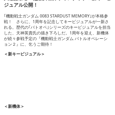
ジュアル公開！
ン
ド
ウ
｢機動戦士ガンダム 0083 STARDUST MEMORY｣が本格参
で
戦！ さらに、1周年を記念してキービジュアルが一新さ
開
れる。歴代の｢バトオペ｣シリーズのキービジュアルを担当
く)
した、天神英貴氏の描き下ろしだ。1周年を迎え、新機体
が続々参戦予定の『機動戦士ガンダム バトルオペレーシ
ョン２』に、乞うご期待！
＜新キービジュアル＞
＜新機体＞