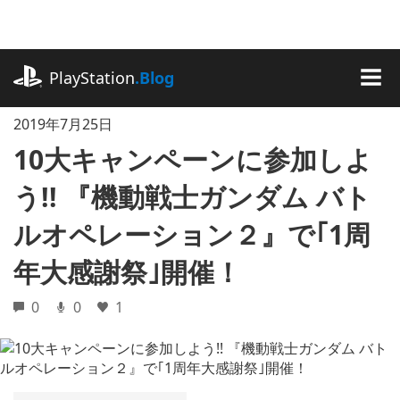
記
事
に
playstation.com
ス
PlayStation
.Blog
キ
MEN
ッ
2019年7月25日
プ
10大キャンペーンに参加しよ
う!! 『機動戦士ガンダム バト
ルオペレーション２』で｢1周
年大感謝祭｣開催！
0
0
1