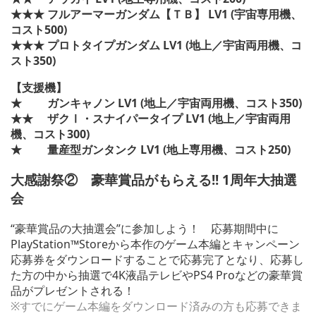
★★★ フルアーマーガンダム【ＴＢ】 LV1 (宇宙専用機、
コスト500)
★★★ プロトタイプガンダム LV1 (地上／宇宙両用機、コ
スト350)
【支援機】
★ ガンキャノン LV1 (地上／宇宙両用機、コスト350)
★★ ザクⅠ・スナイパータイプ LV1 (地上／宇宙両用
機、コスト300)
★ 量産型ガンタンク LV1 (地上専用機、コスト250)
大感謝祭② 豪華賞品がもらえる!! 1周年大抽選
会
“豪華賞品の大抽選会”に参加しよう！ 応募期間中に
PlayStation™Storeから本作のゲーム本編とキャンペーン
応募券をダウンロードすることで応募完了となり、応募し
た方の中から抽選で4K液晶テレビやPS4 Proなどの豪華賞
品がプレゼントされる！
※すでにゲーム本編をダウンロード済みの方も応募できま