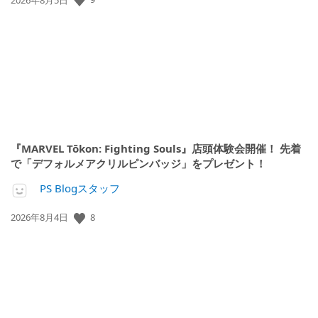
開
日:
『MARVEL Tōkon: Fighting Souls』店頭体験会開催！ 先着
で「デフォルメアクリルピンバッジ」をプレゼント！
PS Blogスタッフ
8
公
2026年8月4日
開
日: