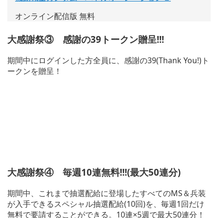
し
オンライン配信版 無料
い
ウ
大感謝祭③ 感謝の39トークン贈呈!!!
ィ
ン
期間中にログインした方全員に、感謝の39(Thank You!)ト
ド
ークンを贈呈！
ウ
で
開
く)
大感謝祭④ 毎週10連無料!!!(最大50連分)
期間中、これまで抽選配給に登場したすべてのMS＆兵装
が入手できるスペシャル抽選配給(10回)を、毎週1回だけ
無料で要請することができる。10連×5週で最大50連分！