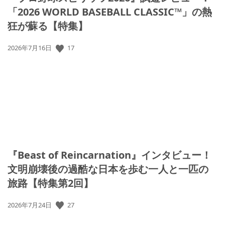
「2026 WORLD BASEBALL CLASSIC™」の熱
狂が蘇る【特集】
17
公
2026年7月16日
開
日:
『Beast of Reincarnation』インタビュー！
文明崩壊後の過酷な日本を歩む一人と一匹の
旅路【特集第2回】
27
公
2026年7月24日
開
日: