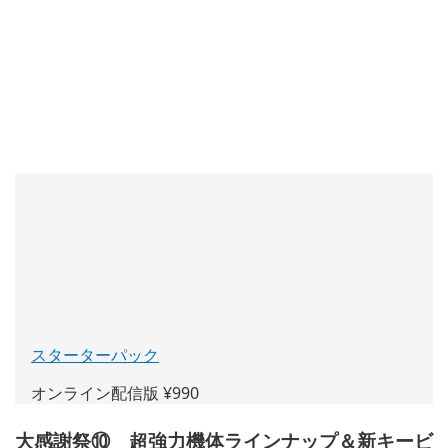
スターターパック
(新
し
オンライン配信版 ¥990
い
ウ
大感謝祭⑩ 超強力機体ラインナップ＆新キービ
ィ