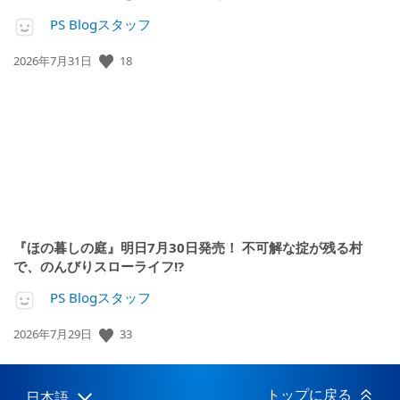
PS Blogスタッフ
18
公
2026年7月31日
開
日:
『ほの暮しの庭』明日7月30日発売！ 不可解な掟が残る村
で、のんびりスローライフ!?
PS Blogスタッフ
33
公
2026年7月29日
開
日:
トップに戻る
日本語