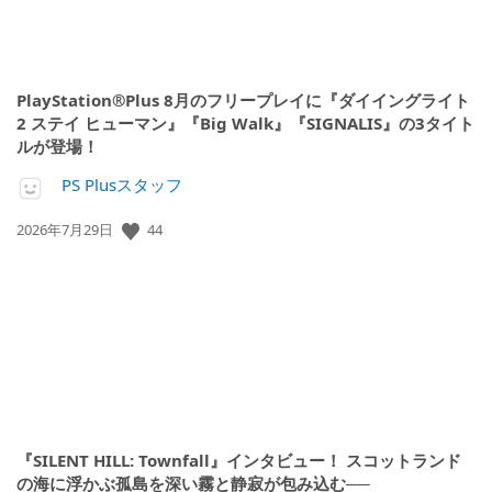
PlayStation®Plus 8月のフリープレイに『ダイイングライト
2 ステイ ヒューマン』『Big Walk』『SIGNALIS』の3タイト
ルが登場！
PS Plusスタッフ
44
公
2026年7月29日
開
日:
『SILENT HILL: Townfall』インタビュー！ スコットランド
の海に浮かぶ孤島を深い霧と静寂が包み込む──