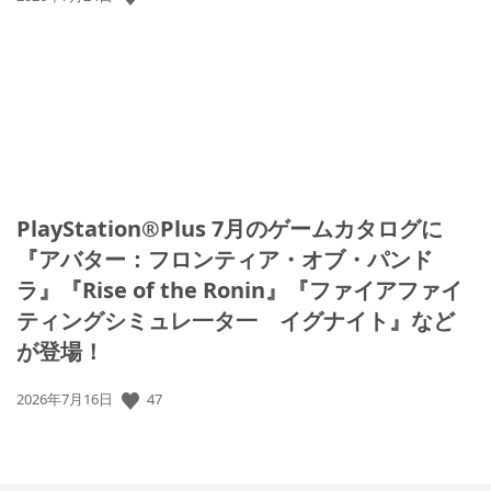
開
日:
PlayStation®Plus 7月のゲームカタログに
『アバター：フロンティア・オブ・パンド
ラ』『Rise of the Ronin』『ファイアファイ
ティングシミュレ一タ一 イグナイト』など
が登場！
47
公
2026年7月16日
開
日: