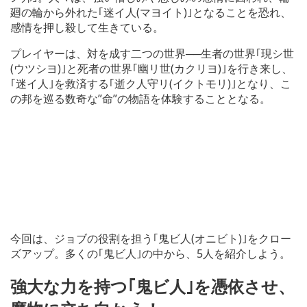
廻の輪から外れた｢迷イ人(マヨイト)｣となることを恐れ、
感情を押し殺して生きている。
プレイヤーは、対を成す二つの世界──生者の世界｢現シ世
(ウツシヨ)｣と死者の世界｢幽リ世(カクリヨ)｣を行き来し、
｢迷イ人｣を救済する｢逝ク人守リ(イクトモリ)｣となり、こ
の邦を巡る数奇な”命”の物語を体験することとなる。
今回は、ジョブの役割を担う｢鬼ビ人(オニビト)｣をクロー
ズアップ。多くの｢鬼ビ人｣の中から、5人を紹介しよう。
強大な力を持つ｢鬼ビ人｣を憑依させ、