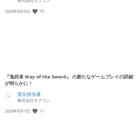
株式会社カプコン
15
公
2026年8月5日
開
日:
『鬼武者 Way of the Sword』 の新たなゲームプレイの詳細
が明らかに！
宣伝担当者
株式会社カプコン
11
公
2026年8月7日
開
日: