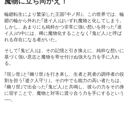
魔物に立ち向かえ！
輪廻転生により繁栄した王国｢中ノ邦｣。この世界では、輪
廻の輪から外れた｢迷イ人｣はいずれ魔物と化してしまう。
しかし、あまりにも純粋かつ非常に強い想いを持った｢迷
イ人｣の中には、稀に魔物化することなく｢鬼ビ人｣と呼ば
れる存在になる者がいた。
そして｢鬼ビ人｣は、その記憶と引き換えに、純粋な想いに
基づく強い意志と魔物を寄せ付けぬ強大な力を手に入れ
る。
｢現シ世｣と｢幽リ世｣を行き来し、生者と死者の調停者の役
割を担う｢逝ク人守リ｣。その中でも能力の高い者たちは、
｢幽リ世｣で出会った｢鬼ビ人｣と共鳴し、彼らの力をその身
に宿すことで、魔物と対等に渡り合う力を手にするという
──。