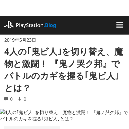
記
事
に
playstation.com
ス
PlayStation
.Blog
キ
MEN
ッ
2019年5月23日
プ
4人の｢鬼ビ人｣を切り替え、魔
物と激闘！ 『鬼ノ哭ク邦』で
バトルのカギを握る｢鬼ビ人｣
とは？
0
0