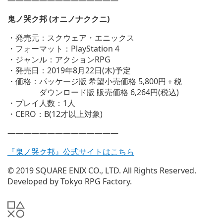
ィ
ン
鬼ノ哭ク邦 (オニノナククニ)
ド
ウ
・発売元：スクウェア・エニックス
で
・フォーマット：PlayStation 4
開
・ジャンル：アクションRPG
く)
・発売日：2019年8月22日(木)予定
・価格：パッケージ版 希望小売価格 5,800円＋税
ダウンロード版 販売価格 6,264円(税込)
・プレイ人数：1人
・CERO：B(12才以上対象)
——————————————
『鬼ノ哭ク邦』公式サイトはこちら
© 2019 SQUARE ENIX CO., LTD. All Rights Reserved.
Developed by Tokyo RPG Factory.