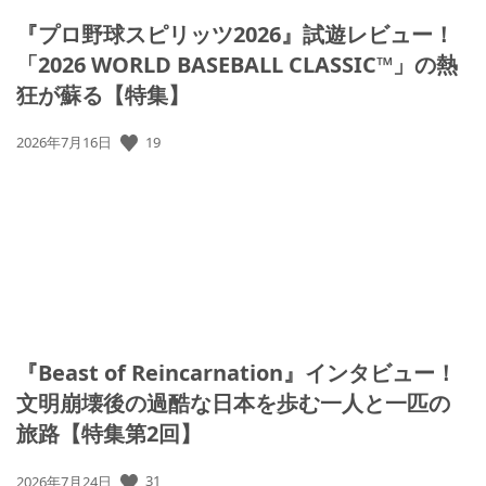
『プロ野球スピリッツ2026』試遊レビュー！
「2026 WORLD BASEBALL CLASSIC™」の熱
狂が蘇る【特集】
19
公
2026年7月16日
開
日:
『Beast of Reincarnation』インタビュー！
文明崩壊後の過酷な日本を歩む一人と一匹の
旅路【特集第2回】
31
公
2026年7月24日