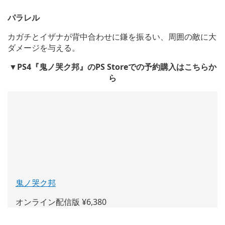
パラレル
カガチとイザナが背中合わせに鎌を振るい、周囲の敵に大
ダメージを与える。
▼PS4『鬼ノ哭ク邦』のPS Storeでの予約購入はこちらか
ら
鬼ノ哭ク邦
(新
し
オンライン配信版 ¥6,380
い
ウ
——————————————