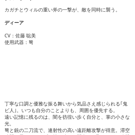
カガチとウィルの重い斧の一撃が、敵を同時に襲う。
ディーア
CV：佐藤 聡美
使用武器：弩
丁寧な口調と優雅な振る舞いから気品さえ感じられる｢鬼
ビ人｣。いつも自分のことよりも、周囲を優先する。
遠い記憶に残るのは、闇を彷徨い歩く自分と、掌の小さな
光。
弩と銃の二刀流で、連射性の高い遠距離攻撃が得意。滞空