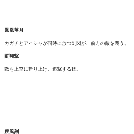
鳳凰落月
カガチとアイシャが同時に放つ剣閃が、前方の敵を襲う。
闘翔撃
敵を上空に斬り上げ、追撃する技。
疾風刻