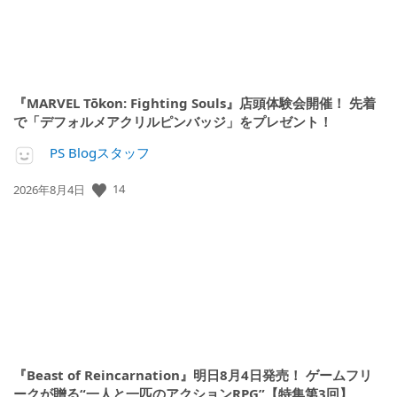
『MARVEL Tōkon: Fighting Souls』店頭体験会開催！ 先着
で「デフォルメアクリルピンバッジ」をプレゼント！
PS Blogスタッフ
14
公
2026年8月4日
開
日:
『Beast of Reincarnation』明日8月4日発売！ ゲームフリ
ークが贈る“一人と一匹のアクションRPG”【特集第3回】