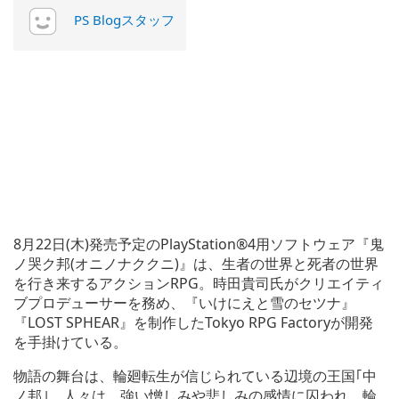
PS Blogスタッフ
8月22日(木)発売予定のPlayStation®4用ソフトウェア『鬼
ノ哭ク邦(オニノナククニ)』は、生者の世界と死者の世界
を行き来するアクションRPG。時田貴司氏がクリエイティ
ブプロデューサーを務め、『いけにえと雪のセツナ』
『LOST SPHEAR』を制作したTokyo RPG Factoryが開発
を手掛けている。
物語の舞台は、輪廻転生が信じられている辺境の王国｢中
ノ邦｣。人々は、強い憎しみや悲しみの感情に囚われ、輪