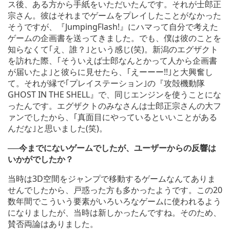
ス後、ある方から手紙をいただいたんです。それが士郎正
宗さん。彼はそれまでゲームをプレイしたことがなかった
そうですが、『JumpingFlash!』にハマって自分で考えた
ゲームの企画書を送ってきました。でも、僕は彼のことを
知らなくて｢え、誰？｣という感じ(笑)。新潟のエグザクト
を訪れた際、｢そういえば士郎なんとかって人から企画書
が届いたよ｣と彼らに見せたら、｢えーーー!!｣と大興奮し
て。それが縁で｢プレイステーション｣の『攻殻機動隊
GHOST IN THE SHELL』で、同じエンジンを使うことにな
ったんです。エグザクトのみなさんは士郎正宗さんの大フ
ァンでしたから、｢真面目にやっているといいことがある
んだな｣と思いました(笑)。
──今までにないゲームでしたが、ユーザーからの反響は
いかがでしたか？
当時は3D空間をジャンプで移動するゲームなんてありま
せんでしたから、戸惑った方も多かったようです。この20
数年間でこういう要素がいろいろなゲームに使われるよう
になりましたが、当時は新しかったんですね。そのため、
賛否両論はありました。