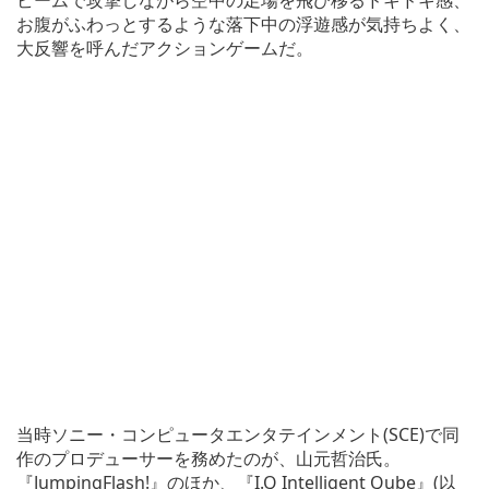
ビームで攻撃しながら空中の足場を飛び移るドキドキ感、
お腹がふわっとするような落下中の浮遊感が気持ちよく、
大反響を呼んだアクションゲームだ。
当時ソニー・コンピュータエンタテインメント(SCE)で同
作のプロデューサーを務めたのが、山元哲治氏。
『JumpingFlash!』のほか、『I.Q Intelligent Qube』(以