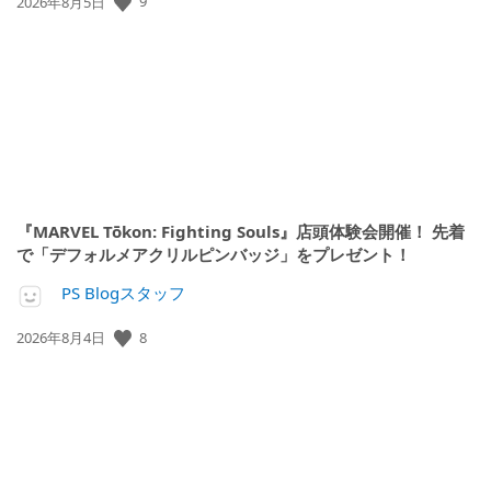
9
公
2026年8月5日
開
日:
『MARVEL Tōkon: Fighting Souls』店頭体験会開催！ 先着
で「デフォルメアクリルピンバッジ」をプレゼント！
PS Blogスタッフ
8
公
2026年8月4日
開
日: