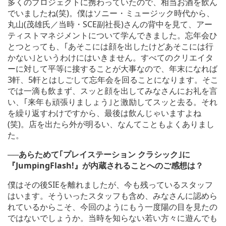
多くのプロジェクトに携わっていたので、相当お酒を飲ん
でいましたね(笑)。僕はソニー・ミュージック時代から、
丸山(茂雄氏／当時・SCE副社長)さんの背中を見て、アー
ティストマネジメントについて学んできました。忘年会ひ
とつとっても、｢あそこには顔を出したけどあそこには行
かない｣というわけにはいきません。すべてのクリエイタ
ーに対して平等に接することが大事なので、年末になれば
3軒、5軒とはしごして忘年会を回ることになります。そこ
では一滴も飲まず、スッと顔を出してみなさんにお礼を言
い、｢来年も頑張りましょう｣と激励してスッと去る。それ
を繰り返すわけですから、最後は飲んじゃいますよね
(笑)。店を出たら外が明るい、なんてこともよくありまし
た。
──あらためて｢プレイステーション クラシック｣に
『JumpingFlash!』が内蔵されることへのご感想は？
僕はその後SIEを離れましたが、今も残っているスタッフ
はいます。そういったスタッフも含め、みなさんに認めら
れているからこそ、今回のようにもう一度陽の目を見たの
ではないでしょうか。当時を知らない若い方々に遊んでも