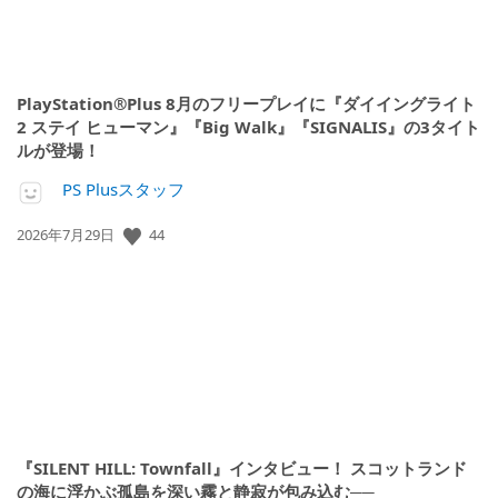
PlayStation®Plus 8月のフリープレイに『ダイイングライト
2 ステイ ヒューマン』『Big Walk』『SIGNALIS』の3タイト
ルが登場！
PS Plusスタッフ
44
公
2026年7月29日
開
日:
『SILENT HILL: Townfall』インタビュー！ スコットランド
の海に浮かぶ孤島を深い霧と静寂が包み込む──