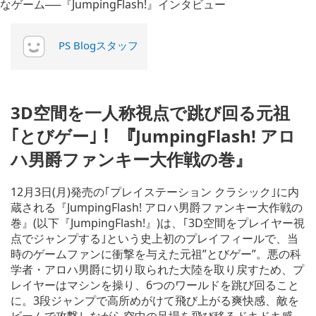
PS Blogスタッフ
3D空間を一人称視点で跳び回る元祖
｢とびゲー｣！ 『JumpingFlash! アロ
ハ男爵ファンキー大作戦の巻』
12月3日(月)発売の｢プレイステーション クラシック｣に内
蔵される『JumpingFlash! アロハ男爵ファンキー大作戦の
巻』(以下『JumpingFlash!』)は、｢3D空間をプレイヤー視
点でジャンプする｣という史上初のプレイフィールで、当
時のゲームファンに衝撃を与えた元祖”とびゲー”。悪の科
学者・アロハ男爵に切り取られた大陸を取り戻すため、プ
レイヤーはマシンを操り、6つのワールドを跳び回ること
に。3段ジャンプで高所めがけて飛び上がる爽快感、敵を