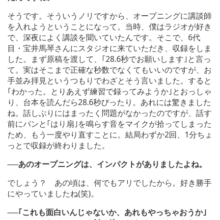
そうです。そういうノリですから、オープニングに講談師
を入れようということになって。当時、僕はラジオが好き
で、深夜によく講談を聞いていたんです。そこで、6代
目・宝井馬琴さんにスタジオに来ていただき、収録をしま
した。まず原稿を渡して、｢28.6秒でお願いします｣と言っ
て。実はそこまで正確な秒数でなくてもいいのですが、お
手並み拝見というつもりでわざとそう言いました。すると
｢わかった。とりあえず練習で録ってみようか｣とおっしゃ
り、台本を読んだら28.6秒ぴったり。あれには驚きました
ね。話しぶりにはまったく問題がなかったのですが、話す
前にパンと｢はり扇｣を鳴らす音をマイクが拾ってしまった
ため、もう一度やり直すことに。結局わずか2回、1分ちょ
っとで収録が終わりました。
──あのオープニングは、インパクトがありましたよね。
でしょう？ あの頃は、何でもアリでしたから。好き勝手
にやっていましたね(笑)。
──｢これも面白いんじゃないか、あれもやっちゃおうか｣