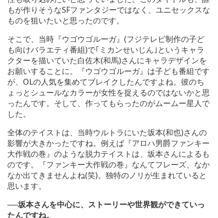
もが作りそうなSFファンタジーではなく、ユニセックスな
ものを狙いたいと思ったのです。
そこで、当時『ウゴウゴルーガ』(フジテレビ制作の子ど
も向けバラエティ番組)で｢ミカンせいじん｣というキャラ
クターを描いていた白佐木(和馬)さんにキャラデザインを
お願いすることに。『ウゴウゴルーガ』は子ども番組です
が、OLの人気を集めてブレイクしたんですよね。彼のち
ょっとシュールなカラーが女性を捉えるのではないかと思
ったんです。そして、作ってもらったのがムームー星人で
した。
全体のテイストは、当時ウルトラにいた坂本(和也)さんの
影響が大きかったですね。例えば『アロハ男爵ファンキー
大作戦の巻』のような脱力テイストは、坂本さんによるも
のです。『ファンキー大作戦の巻』なんてフレーズ、なか
なか出てきませんよね(笑)。独特のノリが生まれていると
思います。
──坂本さんを中心に、ストーリーや世界観ができていっ
たんですね。