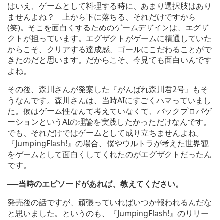
はいえ、ゲームとして料理する時に、あまり選択肢はあり
ませんよね？ 上から下に落ちる、それだけですから
(笑)。そこを面白くするためのゲームデザインは、エグザ
クトが担っています。エグザクトがゲームに精通していた
からこそ、クリアする達成感、ゴールにこだわることがで
きたのだと思います。だからこそ、今見ても面白いんです
よね。
その後、森川さんが発案した『がんばれ森川君2号』もそ
うなんです。森川さんは、当時AIにすごくハマっていまし
た。彼はゲーム性なんて考えていなくて、バックプロパゲ
ーションというAIの理論を実践したかっただけなんです。
でも、それだけではゲームとして成り立ちませんよね。
『JumpingFlash!』の場合、僕やウルトラが考えた世界観
をゲームとして面白くしてくれたのがエグザクトだったん
です。
──当時のエピソードがあれば、教えてください。
発売後の話ですが、頑張っていればいつか報われるんだな
と思いました。というのも、『JumpingFlash!』のリリー