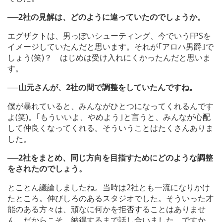
──2社の見解は、どのように違っていたのでしょうか。
エグザクトは、男っぽいシューティング、今でいうFPSを
イメージしていたんだと思います。それが｢アロハ男爵｣で
しょう(笑)？ はじめは受け入れにくかったんだと思いま
す。
──山元さんが、2社の間で調整をしていたんですね。
僕が暴れていると、みんながひとつになってくれるんです
よ(笑)。｢もういいよ、やめよう｣と言うと、みんなが心配
して仲良くなってくれる。そういうことはたくさんありま
した。
──2社をまとめ、同じ方向を目指すためにどのような調整
をされたのでしょう。
とことん議論しましたね。当時は2社とも一流になりかけ
たところ。伸びしろのあるスタジオでした。そういった才
能のある方々は、頑なに何かを拒否することはありませ
ん。だからこそ、納得するまで話し合いました。ですか