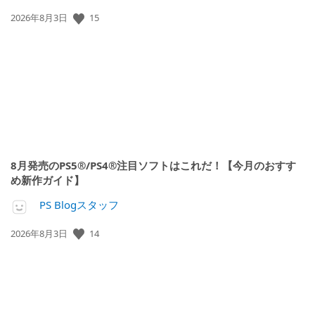
15
公
2026年8月3日
開
日:
8月発売のPS5®/PS4®注目ソフトはこれだ！【今月のおすす
め新作ガイド】
PS Blogスタッフ
14
公
2026年8月3日
開
日: