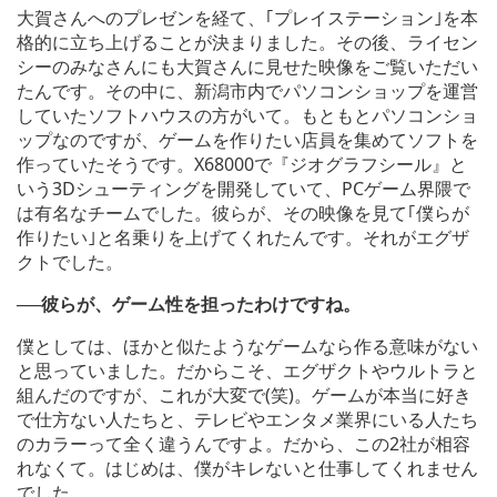
大賀さんへのプレゼンを経て、｢プレイステーション｣を本
格的に立ち上げることが決まりました。その後、ライセン
シーのみなさんにも大賀さんに見せた映像をご覧いただい
たんです。その中に、新潟市内でパソコンショップを運営
していたソフトハウスの方がいて。もともとパソコンショ
ップなのですが、ゲームを作りたい店員を集めてソフトを
作っていたそうです。X68000で『ジオグラフシール』と
いう3Dシューティングを開発していて、PCゲーム界隈で
は有名なチームでした。彼らが、その映像を見て｢僕らが
作りたい｣と名乗りを上げてくれたんです。それがエグザ
クトでした。
──彼らが、ゲーム性を担ったわけですね。
僕としては、ほかと似たようなゲームなら作る意味がない
と思っていました。だからこそ、エグザクトやウルトラと
組んだのですが、これが大変で(笑)。ゲームが本当に好き
で仕方ない人たちと、テレビやエンタメ業界にいる人たち
のカラーって全く違うんですよ。だから、この2社が相容
れなくて。はじめは、僕がキレないと仕事してくれません
でした。