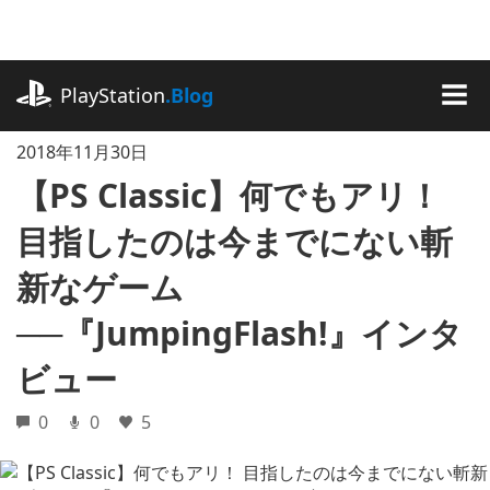
記
事
に
playstation.com
ス
PlayStation
.Blog
キ
MEN
ッ
2018年11月30日
プ
【PS Classic】何でもアリ！
目指したのは今までにない斬
新なゲーム
──『JumpingFlash!』インタ
ビュー
0
0
5