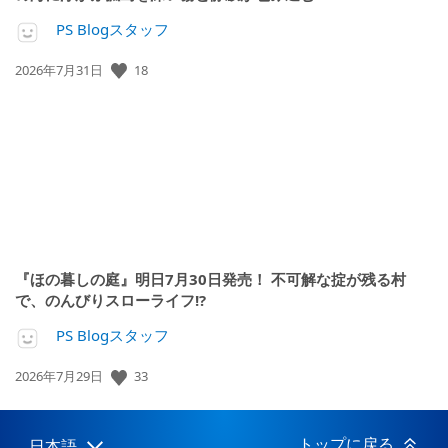
PS Blogスタッフ
18
公
2026年7月31日
開
日:
『ほの暮しの庭』明日7月30日発売！ 不可解な掟が残る村
で、のんびりスローライフ!?
PS Blogスタッフ
33
公
2026年7月29日
開
日:
トップに戻る
日本語