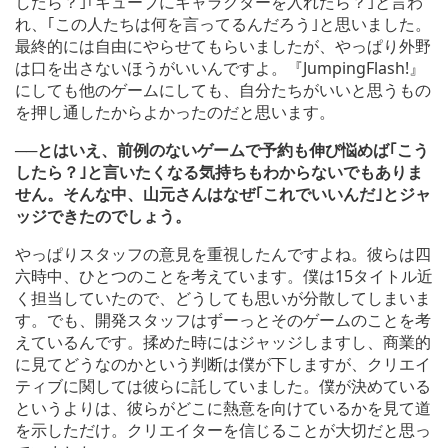
したら？｣｢キューブにキャラクターを入れたら？｣と言わ
れ、｢この人たちは何を言ってるんだろう｣と思いました。
最終的には自由にやらせてもらいましたが、やっぱり外野
は口を出さないほうがいいんですよ。『JumpingFlash!』
にしても他のゲームにしても、自分たちがいいと思うもの
を押し通したからよかったのだと思います。
──とはいえ、前例のないゲームで予約も伸び悩めば｢こう
したら？｣と言いたくなる気持ちもわからないでもありま
せん。そんな中、山元さんはなぜ｢これでいいんだ｣とジャ
ッジできたのでしょう。
やっぱりスタッフの意見を重視したんですよね。彼らは四
六時中、ひとつのことを考えています。僕は15タイトル近
く担当していたので、どうしても思いが分散してしまいま
す。でも、開発スタッフはずーっとそのゲームのことを考
えているんです。揉めた時にはジャッジしますし、商業的
に見てどうなのかという判断は僕が下しますが、クリエイ
ティブに関しては彼らに託していました。僕が決めている
というよりは、彼らがどこに熱意を向けているかを見て道
を示しただけ。クリエイターを信じることが大切だと思っ