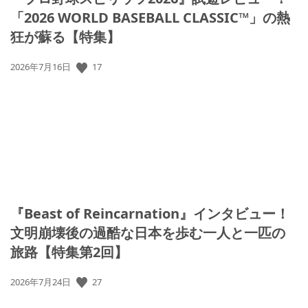
「2026 WORLD BASEBALL CLASSIC™」の熱
狂が蘇る【特集】
17
公
2026年7月16日
開
日:
『Beast of Reincarnation』インタビュー！
文明崩壊後の過酷な日本を歩む一人と一匹の
旅路【特集第2回】
27
公
2026年7月24日
開
日: