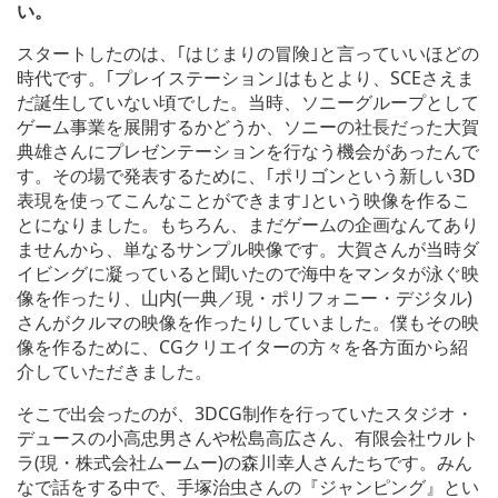
い。
スタートしたのは、｢はじまりの冒険｣と言っていいほどの
時代です。｢プレイステーション｣はもとより、SCEさえま
だ誕生していない頃でした。当時、ソニーグループとして
ゲーム事業を展開するかどうか、ソニーの社長だった大賀
典雄さんにプレゼンテーションを行なう機会があったんで
す。その場で発表するために、｢ポリゴンという新しい3D
表現を使ってこんなことができます｣という映像を作るこ
とになりました。もちろん、まだゲームの企画なんてあり
ませんから、単なるサンプル映像です。大賀さんが当時ダ
イビングに凝っていると聞いたので海中をマンタが泳ぐ映
像を作ったり、山内(一典／現・ポリフォニー・デジタル)
さんがクルマの映像を作ったりしていました。僕もその映
像を作るために、CGクリエイターの方々を各方面から紹
介していただきました。
そこで出会ったのが、3DCG制作を行っていたスタジオ・
デュースの小高忠男さんや松島高広さん、有限会社ウルト
ラ(現・株式会社ムームー)の森川幸人さんたちです。みん
なで話をする中で、手塚治虫さんの『ジャンピング』とい