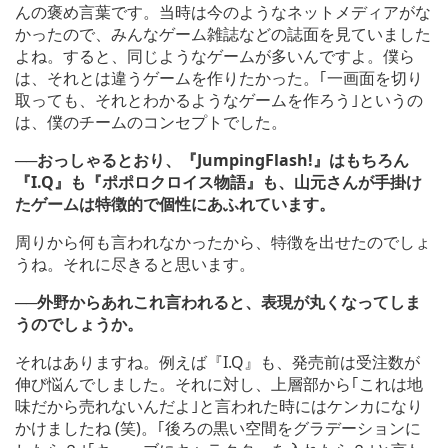
んの褒め言葉です。当時は今のようなネットメディアがな
かったので、みんなゲーム雑誌などの誌面を見ていました
よね。すると、同じようなゲームが多いんですよ。僕ら
は、それとは違うゲームを作りたかった。｢一画面を切り
取っても、それとわかるようなゲームを作ろう｣というの
は、僕のチームのコンセプトでした。
──おっしゃるとおり、『JumpingFlash!』はもちろん
『I.Q』も『ポポロクロイス物語』も、山元さんが手掛け
たゲームは特徴的で個性にあふれています。
周りから何も言われなかったから、特徴を出せたのでしょ
うね。それに尽きると思います。
──外野からあれこれ言われると、表現が丸くなってしま
うのでしょうか。
それはありますね。例えば『I.Q』も、発売前は受注数が
伸び悩んでしました。それに対し、上層部から｢これは地
味だから売れないんだよ｣と言われた時にはケンカになり
かけましたね (笑)。｢後ろの黒い空間をグラデーションに