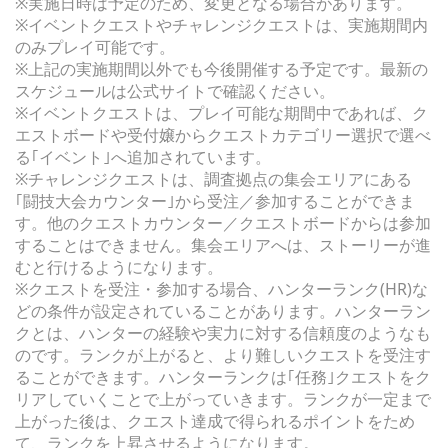
※実施日時は予定のため、変更となる場合があります。
※イベントクエストやチャレンジクエストは、実施期間内
のみプレイ可能です。
※上記の実施期間以外でも今後開催する予定です。最新の
スケジュールは公式サイトで確認ください。
※イベントクエストは、プレイ可能な期間中であれば、ク
エストボードや受付嬢からクエストカテゴリー選択で選べ
る｢イベント｣へ追加されています。
※チャレンジクエストは、調査拠点の集会エリアにある
｢闘技大会カウンター｣から受注／参加することができま
す。他のクエストカウンター／クエストボードからは参加
することはできません。集会エリアへは、ストーリーが進
むと行けるようになります。
※クエストを受注・参加する場合、ハンターランク(HR)な
どの条件が設定されていることがあります。ハンターラン
クとは、ハンターの経験や実力に対する信頼度のようなも
のです。ランクが上がると、より難しいクエストを受注す
ることができます。ハンターランクは｢任務｣クエストをク
リアしていくことで上がっていきます。ランクが一定まで
上がった後は、クエスト達成で得られるポイントをため
て、ランクを上昇させるようになります。