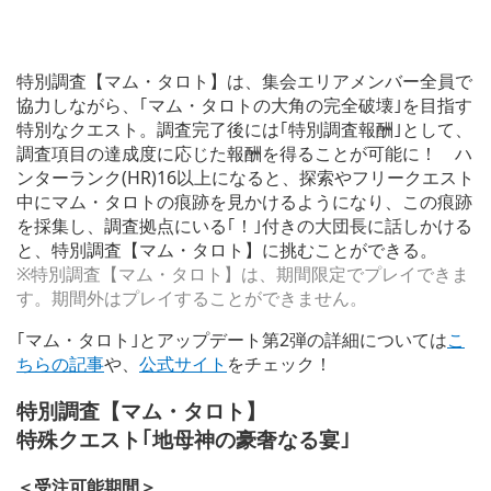
特別調査【マム・タロト】は、集会エリアメンバー全員で
協力しながら、｢マム・タロトの大角の完全破壊｣を目指す
特別なクエスト。調査完了後には｢特別調査報酬｣として、
調査項目の達成度に応じた報酬を得ることが可能に！ ハ
ンターランク(HR)16以上になると、探索やフリークエスト
中にマム・タロトの痕跡を見かけるようになり、この痕跡
を採集し、調査拠点にいる｢！｣付きの大団長に話しかける
と、特別調査【マム・タロト】に挑むことができる。
※特別調査【マム・タロト】は、期間限定でプレイできま
す。期間外はプレイすることができません。
｢マム・タロト｣とアップデート第2弾の詳細については
こ
ちらの記事
や、
公式サイト
をチェック！
特別調査【マム・タロト】
特殊クエスト｢地母神の豪奢なる宴｣
＜受注可能期間＞