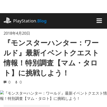
記
事
に
playstation.com
ス
PlayStation
.Blog
キ
MEN
ッ
2018年4月20日
プ
『モンスターハンター：ワー
ルド』最新イベントクエスト
情報！特別調査【マム・タロ
ト】に挑戦しよう！
0
0