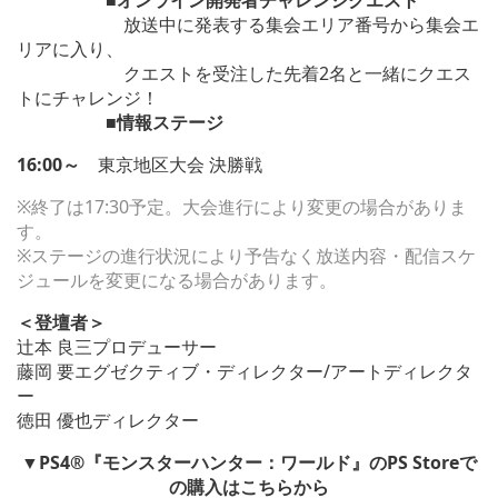
■
オンライン開発者チャレンジクエスト
放送中に発表する集会エリア番号から集会エ
リアに入り、
クエストを受注した先着2名と一緒にクエス
トにチャレンジ！
■情報ステージ
16:00～
東京地区大会 決勝戦
※終了は17:30予定。大会進行により変更の場合がありま
す。
※ステージの進行状況により予告なく放送内容・配信スケ
ジュールを変更になる場合があります。
＜登壇者＞
辻本 良三プロデューサー
藤岡 要エグゼクティブ・ディレクター/アートディレクタ
ー
徳田 優也ディレクター
▼PS4®『モンスターハンター：ワールド』のPS Storeで
の購入はこちらから