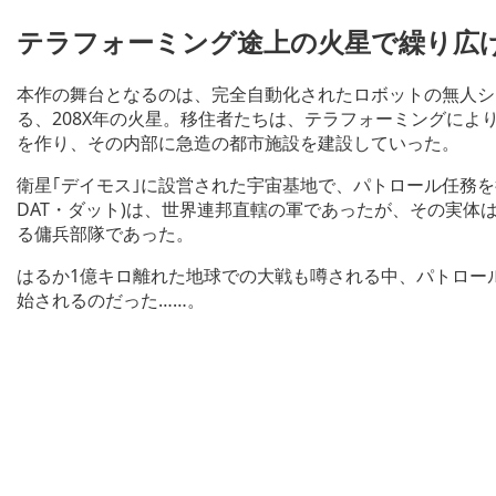
テラフォーミング途上の火星で繰り広
本作の舞台となるのは、完全自動化されたロボットの無人システ
る、208X年の火星。移住者たちは、テラフォーミングに
を作り、その内部に急造の都市施設を建設していった。
衛星｢デイモス｣に設営された宇宙基地で、パトロール任務を行なう部隊｢
DAT・ダット)は、世界連邦直轄の軍であったが、その実体
る傭兵部隊であった。
はるか1億キロ離れた地球での大戦も噂される中、パトロー
始されるのだった……。