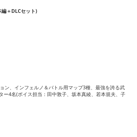
(本編＋DLCセット)
ション、インフェルノ＆バトル用マップ3種、最強を誇る武
ーター4名(ボイス担当：田中敦子、坂本真綾、若本規夫、子