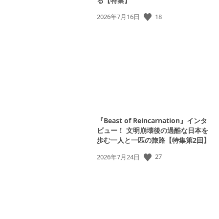
る【特集】
18
公
2026年7月16日
開
日:
『Beast of Reincarnation』インタ
ビュー！ 文明崩壊後の過酷な日本を
歩む一人と一匹の旅路【特集第2回】
27
公
2026年7月24日
開
日: