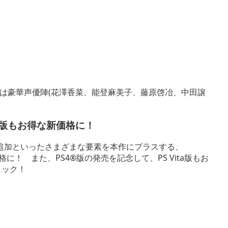
は豪華声優陣(花澤香菜、能登麻美子、藤原啓冶、中田譲
ta版もお得な新価格に！
追加といったさまざまな要素を本作にプラスする、
に！ また、PS4®版の発売を記念して、PS Vita版もお
ェック！