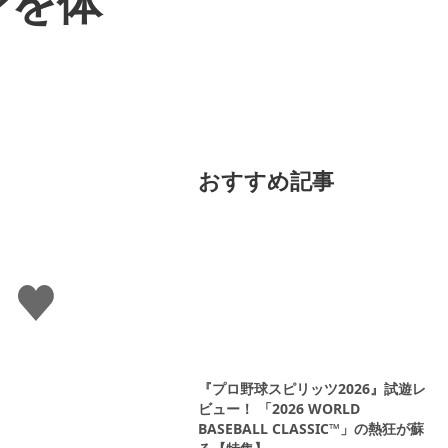
ンを体
おすすめ記事
い
い
ね
す
る
『プロ野球スピリッツ2026』試遊レ
ビュー！ 「2026 WORLD
BASEBALL CLASSIC™」の熱狂が蘇