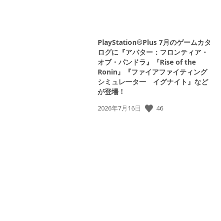
PlayStation®Plus 7月のゲームカタ
ログに『アバター：フロンティア・
オブ・パンドラ』『Rise of the
Ronin』『ファイアファイティング
シミュレ一タ一 イグナイト』など
が登場！
46
公
2026年7月16日
開
日: