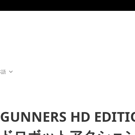
本語
ect
rent
ion:
ion
GUNNERS HD EDIT