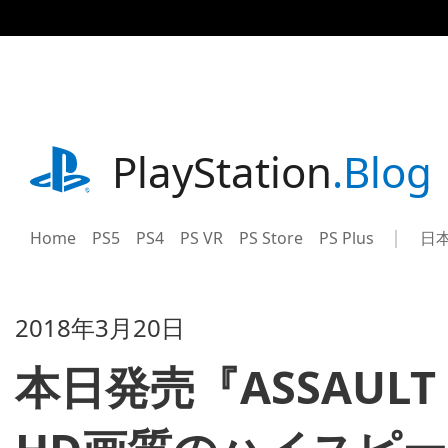
記
事
に
ス
キ
ッ
プ
playstation.com
PlayStation
.Blog
Home
PS5
PS4
PS VR
PS Store
PS Plus
日
Sel
Cur
a
reg
reg
2018年3月20日
本日発売『ASSAULT 