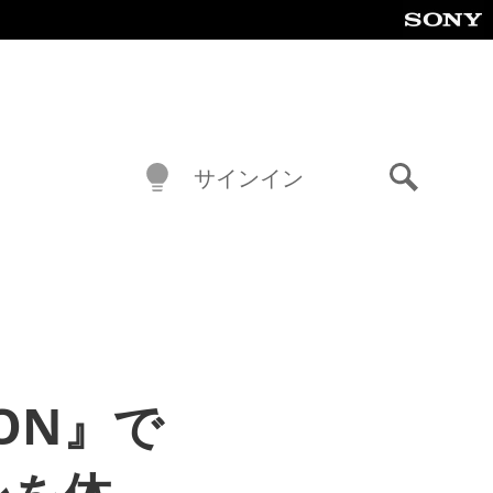
サインイン
検
索
ION』で