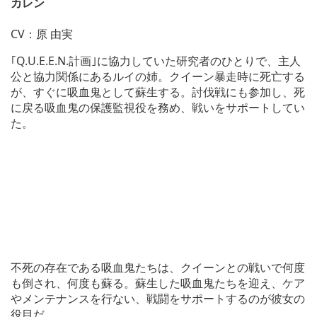
カレン
CV：原 由実
｢Q.U.E.E.N.計画｣に協力していた研究者のひとりで、主人
公と協力関係にあるルイの姉。クイーン暴走時に死亡する
が、すぐに吸血鬼として蘇生する。討伐戦にも参加し、死
に戻る吸血鬼の保護監視役を務め、戦いをサポートしてい
た。
不死の存在である吸血鬼たちは、クイーンとの戦いで何度
も倒され、何度も蘇る。蘇生した吸血鬼たちを迎え、ケア
やメンテナンスを行ない、戦闘をサポートするのが彼女の
役目だ。