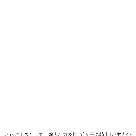
さらにボスとして、強大な力を持つ｢女王の騎士｣が主人公