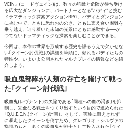
VEIN』(コードヴェイン)は、数々の強敵と危険が待ち受け
る広大なダンジョンに、パートナーとなる”バディ”と挑む
ドラマティック探索アクションRPG。バディとダンジョン
に挑む中で、ともに恐れおののき、ともに支え合い困難を
乗り越え、辿り着いた未知の光景にともに感動する──か
つてないドラマティックな探索を楽しむことができる。
今回は、本作の世界を形成する歴史を語るうえで欠かせな
い｢クイーン討伐戦｣の詳細を筆頭に、頼れるバディたちの
特性や、いよいよ公開されたマルチプレイの情報などを紹
介しよう。
吸血鬼部隊が人類の存亡を賭けて戦っ
た｢クイーン討伐戦｣
吸血鬼(レヴナント)の欠陥である｢同種への血の渇き｣を抑
制し、完全なる戦士をつくり出すという目的で進められた
｢Q.U.E.E.N.(クイーン)計画｣。そして、実験に耐えきれず
に暴走したクイーンを倒すため、グレゴリオ・シルヴァの
指揮のもと、多くの吸血鬼が戦士として投入された｢クイ