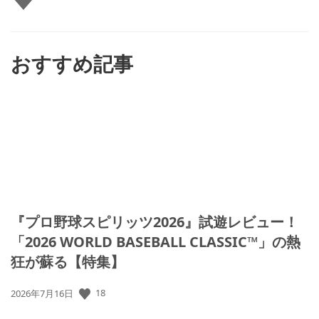
い
ね
す
る
おすすめ記事
『プロ野球スピリッツ2026』試遊レビュー！
「2026 WORLD BASEBALL CLASSIC™」の熱
狂が蘇る【特集】
18
公
2026年7月16日
開
日: