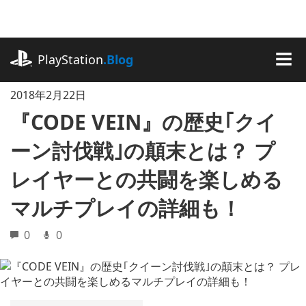
記
事
に
playstation.com
ス
PlayStation
.Blog
キ
MEN
ッ
2018年2月22日
プ
『CODE VEIN』の歴史｢クイ
ーン討伐戦｣の顛末とは？ プ
レイヤーとの共闘を楽しめる
マルチプレイの詳細も！
0
0