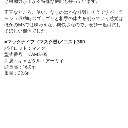
と機動力が上がる特殊な機能も持っています。
正直なところ、使いこなすのはかなり難しそうですが、ラ
ッシュ成功時のゴリゴリと相手の体力を削っていく感覚は
ほかのMSでは味わえない爽快さなので、ぜひ一度は試し
てほしい機体でした。
■マックナイフ（マスク機)／コスト300
パイロット：マスク
型式番号
：CAMS-05
所属：キャピタル・アーミイ
頭長高：16.0m
重量：32.6t