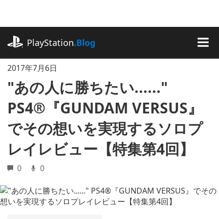
記
事
に
playstation.com
ス
PlayStation
.Blog
キ
MEN
ッ
2017年7月6日
プ
"あの人に勝ちたい......"
PS4®『GUNDAM VERSUS』
でその想いを実現するソロプ
レイレビュー【特集第4回】
0
0