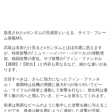
急造されたνガンダムの完成形といえる、サイコ・フレー
ム搭載MS。
武装は名前だけ見るとνガンダムとほぼ共通に思えます
が、特殊射撃の｢ニュー・ハイパー・バズーカ｣の弾数増
加、格闘攻撃の変化、サブ射撃の｢フィン・ファンネル
【展開】/【射出】｣と内容も異なるなど、細かな違いがあ
ります。
注目すべきは、さらに強力になったフィン・ファンネ
ル！ 展開時は自機の周囲に最大6つが張り付いてビー
ム・ライフルの発射と連動して射撃を行ない、射出時は素
早く敵の元へと飛んでいき、ビームを射出してくれます。
前者は簡易なビームのように集中した攻撃を敵に与えるこ
とができ、後者は敵を囲むように連続した攻撃が可能。