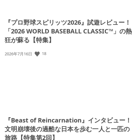
『プロ野球スピリッツ2026』試遊レビュー！
「2026 WORLD BASEBALL CLASSIC™」の熱
狂が蘇る【特集】
18
公
2026年7月16日
開
日:
『Beast of Reincarnation』インタビュー！
文明崩壊後の過酷な日本を歩む一人と一匹の
旅路【特集第2回】