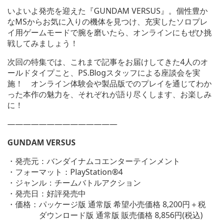
ウ
いよいよ発売を迎えた『GUNDAM VERSUS』。個性豊か
ィ
なMSからお気に入りの機体を見つけ、充実したソロプレ
ン
イ用ゲームモードで腕を磨いたら、オンラインにもぜひ挑
ド
戦してみましょう！
ウ
で
次回の特集では、これまで記事をお届けしてきた4人のオ
開
ールドタイプこと、PS.Blogスタッフによる座談会を実
く)
施！ オンライン体験会や製品版でのプレイを通じてわか
った本作の魅力を、それぞれが語り尽くします、お楽しみ
に！
——————————————
GUNDAM VERSUS
・発売元：バンダイナムコエンターテインメント
・フォーマット：PlayStation®4
・ジャンル：チームバトルアクション
・発売日：好評発売中
・価格：パッケージ版 通常版 希望小売価格 8,200円＋税
ダウンロード版 通常版 販売価格 8,856円(税込)