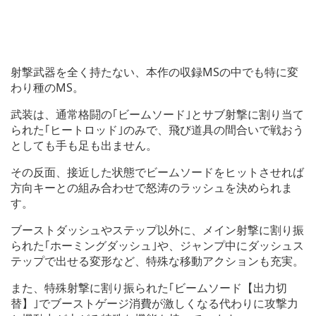
射撃武器を全く持たない、本作の収録MSの中でも特に変
わり種のMS。
武装は、通常格闘の｢ビームソード｣とサブ射撃に割り当て
られた｢ヒートロッド｣のみで、飛び道具の間合いで戦おう
としても手も足も出ません。
その反面、接近した状態でビームソードをヒットさせれば
方向キーとの組み合わせで怒涛のラッシュを決められま
す。
ブーストダッシュやステップ以外に、メイン射撃に割り振
られた｢ホーミングダッシュ｣や、ジャンプ中にダッシュス
テップで出せる変形など、特殊な移動アクションも充実。
また、特殊射撃に割り振られた｢ビームソード【出力切
替】｣でブーストゲージ消費が激しくなる代わりに攻撃力