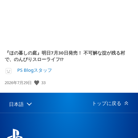
『ほの暮しの庭』明日7月30日発売！ 不可解な掟が残る村
で、のんびりスローライフ!?
PS Blogスタッフ
33
公
2026年7月29日
開
日:
トップに戻る
日本語
Select
Current
a
region:
region