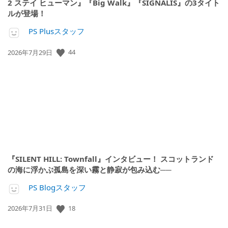
2 ステイ ヒューマン』『Big Walk』『SIGNALIS』の3タイト
ルが登場！
PS Plusスタッフ
44
公
2026年7月29日
開
日:
『SILENT HILL: Townfall』インタビュー！ スコットランド
の海に浮かぶ孤島を深い霧と静寂が包み込む──
PS Blogスタッフ
18
公
2026年7月31日
開
日: