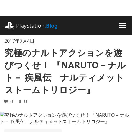
記
事
に
playstation.com
ス
PlayStation
.Blog
キ
MEN
ッ
2017年7月4日
プ
究極のナルトアクションを遊
びつくせ！ 『NARUTO－ナル
ト－ 疾風伝 ナルティメット
ストームトリロジー』
0
0