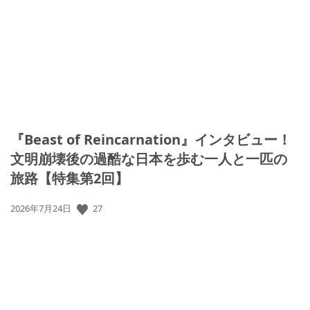
開
日:
『Beast of Reincarnation』インタビュー！
文明崩壊後の過酷な日本を歩む一人と一匹の
旅路【特集第2回】
27
公
2026年7月24日
開
日: