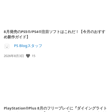
8月発売のPS5®/PS4®注目ソフトはこれだ！【今月のおすす
め新作ガイド】
PS Blogスタッフ
15
公
2026年8月3日
開
日:
PlayStation®Plus 8月のフリープレイに『ダイイングライト