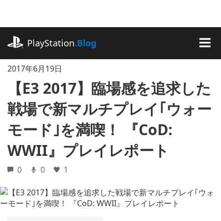
記
事
に
playstation.com
ス
PlayStation
.Blog
キ
MEN
ッ
2017年6月19日
プ
【E3 2017】臨場感を追求した
戦場で新マルチプレイ｢ウォー
モード｣を満喫！ 『CoD:
WWII』プレイレポート
0
0
1