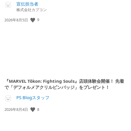
宣伝担当者
株式会社カプコン
9
公
2026年8月5日
開
日:
『MARVEL Tōkon: Fighting Souls』店頭体験会開催！ 先着
で「デフォルメアクリルピンバッジ」をプレゼント！
PS Blogスタッフ
8
公
2026年8月4日
開
日: