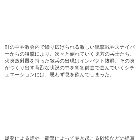
町の中や教会内で繰り広げられる激しい銃撃戦やスナイパ
ーからの狙撃により、次々と倒れていく味方の兵士たち。
火炎放射器を持った敵兵の出現はインパクト抜群。その炎
がつくり出す苛烈な状況の中を匍匐前進で進んでいくシチ
ュエーションには、思わず息を飲んでしまった。
爆発による煙や、衝撃によって巻き起こる砂埃などの描写