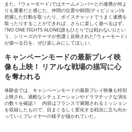
また、｢ウォーモード｣ではチームメンバーとの連携が何よ
りも重要だと感じた。仲間の位置や師団(ディビジョン)を
把握した行動を取ったり、ボイスチャットでうまく連携を
取ったりすることができれば、さらに楽しく遊べるはず。
｢NO ONE FIGHTS ALONE(誰もひとりでは戦わない)｣とい
う、シリーズのテーマが色濃く反映された｢ウォーモード｣
が遊べる日を、ぜひ楽しみにしてほしい。
キャンペーンモードの最新プレイ映
像も上映！ リアルな戦場の描写に心
を奪われる
体験会では、キャンペーンモードの最新プレイ映像も特別
上映され、過酷なシチュエーションやドラマチックな演出
の数々を確認！ 内容はフランスで展開されるミッション
を収録したもので、目まぐるしく変化する戦況に立ち向か
っていくプレイヤーの様子が描かれていた。