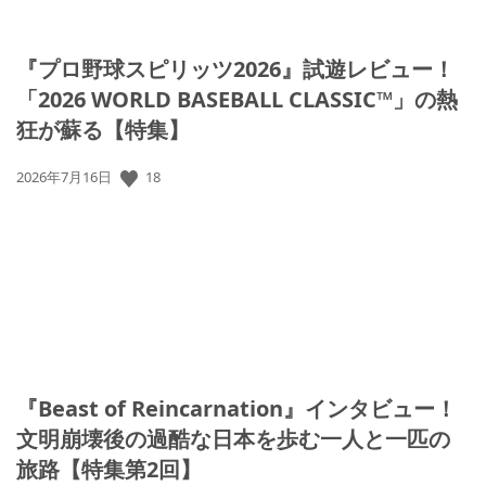
『プロ野球スピリッツ2026』試遊レビュー！
「2026 WORLD BASEBALL CLASSIC™」の熱
狂が蘇る【特集】
18
公
2026年7月16日
開
日:
『Beast of Reincarnation』インタビュー！
文明崩壊後の過酷な日本を歩む一人と一匹の
旅路【特集第2回】