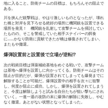
地に入ること。防衛チームの目標は、もちろんその阻止で
ある。
川を挟んだ銃撃戦は、やはり激しいものとなったが、壊れ
た橋と対岸を見下ろせる絶好の場所に機関銃を設置できる
場所を発見！ 機関銃を乱射して攻撃チームを掃討してい
たものの、そこを警戒していた相手スナイパーの餌食
に……かなり防衛に貢献できたが橋は修復されてしまい、
またもや撤退。
爆弾設置前と設置後で立場が逆転!?
次の戦術目標は弾薬補給基地をめぐる戦いで、攻撃チーム
は基地へ爆弾を設置しに向かってくる。防衛チームはその
阻止が目的だが、爆弾が設置されてしまっても爆発までに
解除することが可能だ。爆弾設置中の相手を次々に狙撃
し、何度か阻止に成功。しかし、爆弾を設置されてしまう
と、今度は解除しようと試みる自分たちが狙い撃ちにされ
ていく。一進一退の攻防の末に爆弾の解除に失敗し、やむ
なく撤退。あとがない状態となってしまった。