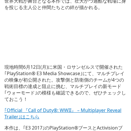
世界大戦が舞台となる本作では、壮大かつ過酷な戦場に身
を投じる主人公と仲間たちとの絆が描かれる。
現地時間6月12日(月)に米国・ロサンゼルスで開催された
｢PlayStation® E3 Media Showcase｣にて、マルチプレイ
の映像が初公開された。攻撃側と防衛側のチームが4つの
戦術目標の達成と阻止に挑む、マルチプレイの新モード
｢ウォーモード｣の模様も確認できるので、ぜひチェックし
ておこう！
｢Official 『Call of Duty®: WWII』 – Multiplayer Reveal
Trailer｣はこちら
本作は、｢E3 2017｣のPlayStation®ブースとActivisionブ