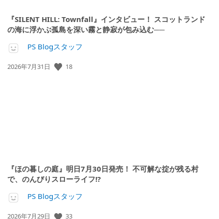
『SILENT HILL: Townfall』インタビュー！ スコットランド
の海に浮かぶ孤島を深い霧と静寂が包み込む──
PS Blogスタッフ
18
公
2026年7月31日
開
日:
『ほの暮しの庭』明日7月30日発売！ 不可解な掟が残る村
で、のんびりスローライフ!?
PS Blogスタッフ
33
公
2026年7月29日