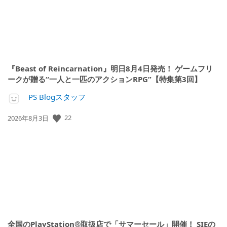
『Beast of Reincarnation』明日8月4日発売！ ゲームフリ
ークが贈る“一人と一匹のアクションRPG”【特集第3回】
PS Blogスタッフ
22
公
2026年8月3日
開
日:
全国のPlayStation®取扱店で「サマーセール」開催！ SIEの