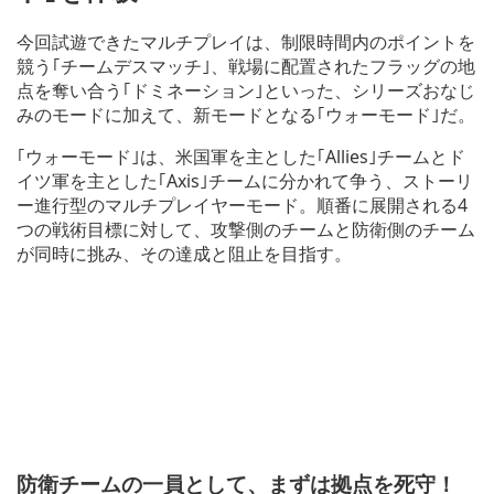
今回試遊できたマルチプレイは、制限時間内のポイントを
競う｢チームデスマッチ｣、戦場に配置されたフラッグの地
点を奪い合う｢ドミネーション｣といった、シリーズおなじ
みのモードに加えて、新モードとなる｢ウォーモード｣だ。
｢ウォーモード｣は、米国軍を主とした｢Allies｣チームとド
イツ軍を主とした｢Axis｣チームに分かれて争う、ストーリ
ー進行型のマルチプレイヤーモード。順番に展開される4
つの戦術目標に対して、攻撃側のチームと防衛側のチーム
が同時に挑み、その達成と阻止を目指す。
防衛チームの一員として、まずは拠点を死守！