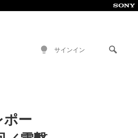
サインイン
検
索
レポー