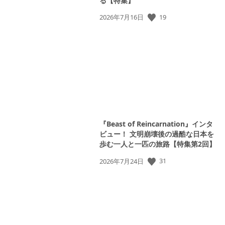
る【特集】
19
公
2026年7月16日
開
日:
『Beast of Reincarnation』インタ
ビュー！ 文明崩壊後の過酷な日本を
歩む一人と一匹の旅路【特集第2回】
31
公
2026年7月24日
開
日: