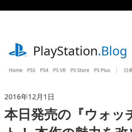
記
事
に
ス
キ
ッ
プ
playstation.com
PlayStation
.Blog
Home
PS5
PS4
PS VR
PS Store
PS Plus
日
Sel
Cur
a
reg
reg
2016年12月1日
本日発売の『ウォッ