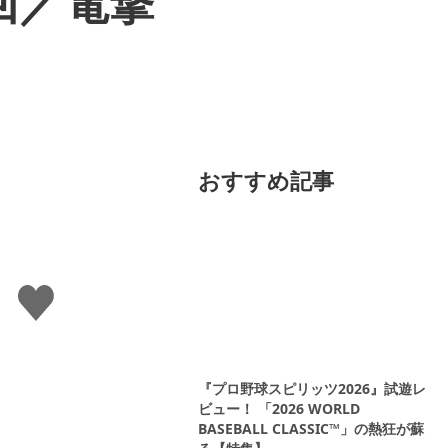
回／電撃
おすすめ記事
い
い
ね
す
る
『プロ野球スピリッツ2026』試遊レ
ビュー！ 「2026 WORLD
BASEBALL CLASSIC™」の熱狂が蘇