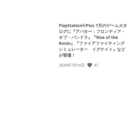
PlayStation®Plus 7月のゲームカタ
ログに『アバター：フロンティア・
オブ・パンドラ』『Rise of the
Ronin』『ファイアファイティング
シミュレ一タ一 イグナイト』など
が登場！
47
公
2026年7月16日
開
日: