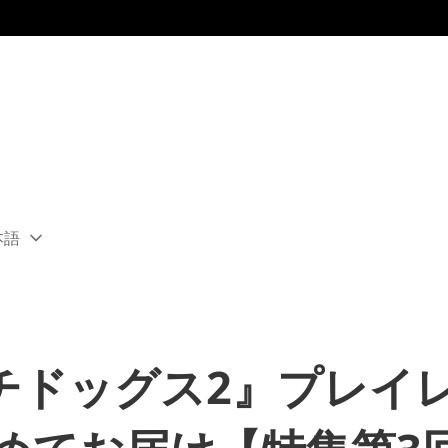
本語
ect
rent
ion:
ion
チドッグス2』プレイ