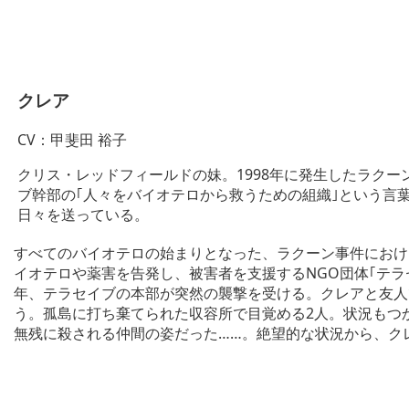
クレア
CV：甲斐田 裕子
クリス・レッドフィールドの妹。1998年に発生したラクー
ブ幹部の｢人々をバイオテロから救うための組織｣という言
日々を送っている。
すべてのバイオテロの始まりとなった、ラクーン事件におけ
イオテロや薬害を告発し、被害者を支援するNGO団体｢テラ
年、テラセイブの本部が突然の襲撃を受ける。クレアと友人
う。孤島に打ち棄てられた収容所で目覚める2人。状況もつ
無残に殺される仲間の姿だった……。絶望的な状況から、ク