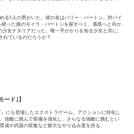
める1人の男がいた。彼の名はバリー・バートン。対バイ
方を絶った娘のモイラ・バートンを探すべく、孤島へと向か
の少女ナタリアだった。唯一手がかりを知る少女と共に、
残されているのだろうか？
モード｣】
ンズ』にも登場したエクストラゲーム。アクションに特化し
。強敵に挑んで装備を強化し、さらなる強敵に挑むとい
育成や武器の収集など膨大なやり込み度を誇る。