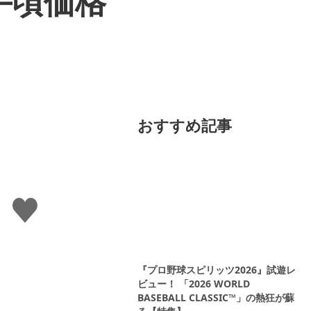
手頃価格
おすすめ記事
い
い
ね
す
る
『プロ野球スピリッツ2026』試遊レ
ビュー！ 「2026 WORLD
BASEBALL CLASSIC™」の熱狂が蘇