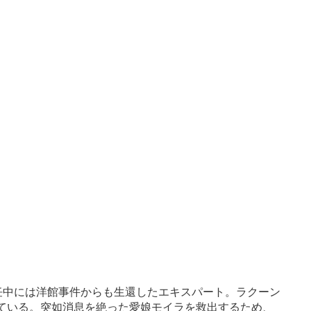
S.在任中には洋館事件からも生還したエキスパート。ラクーン
いている。突如消息を絶った愛娘モイラを救出するため、