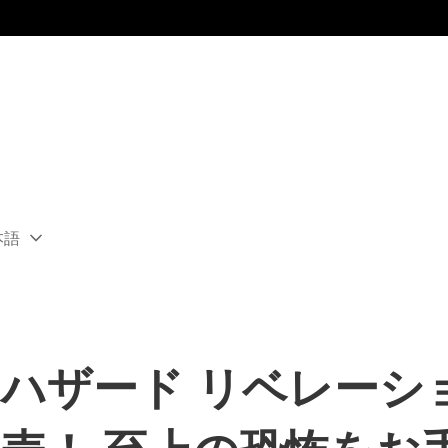
本語
ect
rent
ion:
ion
イオハザード リベレー