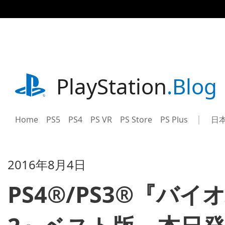
記
事
に
ス
キ
ッ
プ
playstation.com
PlayStation
.Blog
Home
PS5
PS4
PS VR
PS Store
PS Plus
日
Sel
Cur
a
reg
reg
2016年8月4日
PS4®/PS3®『バ