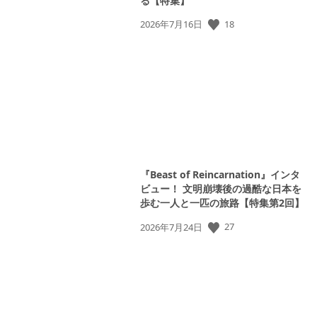
る【特集】
18
公
2026年7月16日
開
日:
『Beast of Reincarnation』インタ
ビュー！ 文明崩壊後の過酷な日本を
歩む一人と一匹の旅路【特集第2回】
27
公
2026年7月24日
開
日: