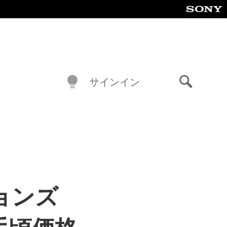
サインイン
検
索
ションズ