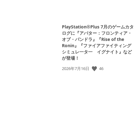
PlayStation®Plus 7月のゲームカタ
ログに『アバター：フロンティア・
オブ・パンドラ』『Rise of the
Ronin』『ファイアファイティング
シミュレ一タ一 イグナイト』など
が登場！
46
公
2026年7月16日
開
日: