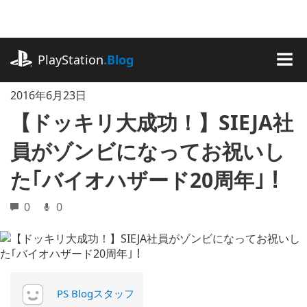
記
事
に
playstation.com
ス
PlayStation
.Blog
キ
MEN
ッ
2016年6月23日
プ
【ドッキリ大成功！】SIEJA社
員がゾンビになってお祝いし
た｢バイオハザード20周年｣！
0
0
PS Blogスタッフ