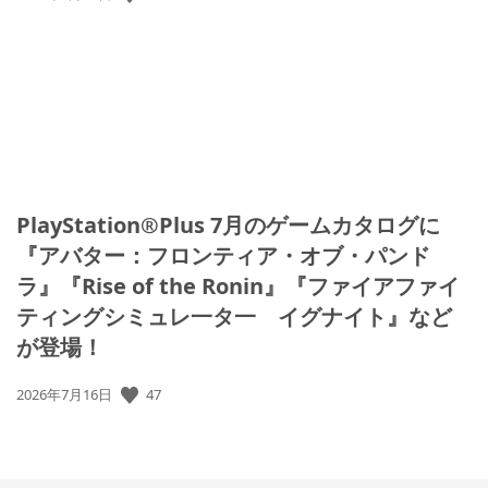
開
日:
PlayStation®Plus 7月のゲームカタログに
『アバター：フロンティア・オブ・パンド
ラ』『Rise of the Ronin』『ファイアファイ
ティングシミュレ一タ一 イグナイト』など
が登場！
47
公
2026年7月16日
開
日: