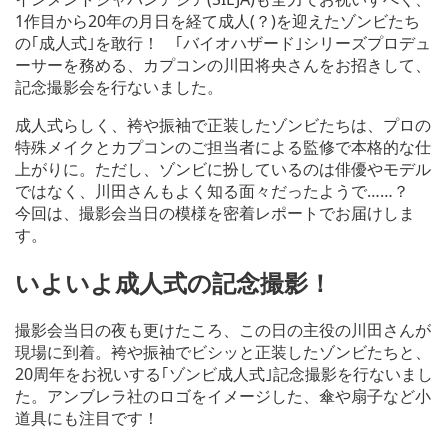
1作目から20年の月日を経て成人(？)を迎えたゾンビたち
の｢成人式｣を敢行！ ｢バイオハザード｣シリーズプロデュ
ーサーを務める、カプコンの川田将央さんをお招きして、
記念撮影会を行ないました。
成人式らしく、袴や振袖で正装したゾンビたちは、プロの
特殊メイクとカプコンのご担当者による監修で本格的な仕
上がりに。ただし、ゾンビに扮しているのは俳優やモデル
ではなく、川田さんもよく知る面々だったようで……？
今回は、撮影会当日の模様を密着レポートでお届けしま
す。
いよいよ成人式の記念撮影！
撮影会当日の夜も更けたころ、この日の主役の川田さんが
現場に到着。袴や振袖でビシッと正装したゾンビたちと、
20周年をお祝いする｢ゾンビ成人式｣記念撮影を行ないまし
た。アンブレラ社のロゴをイメージした、傘や扇子など小
道具にも注目です！