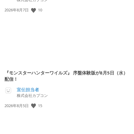
10
公
2026年8月7日
開
日:
『モンスターハンターワイルズ』 序盤体験版が8月5日（水）
配信！
宣伝担当者
株式会社カプコン
15
公
2026年8月5日
開
日: