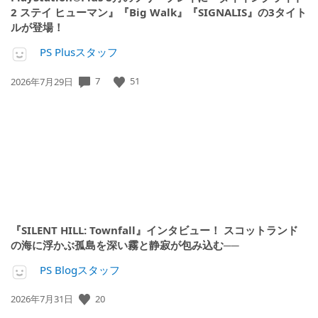
2 ステイ ヒューマン』『Big Walk』『SIGNALIS』の3タイト
ルが登場！
PS Plusスタッフ
7
51
公
2026年7月29日
開
日:
『SILENT HILL: Townfall』インタビュー！ スコットランド
の海に浮かぶ孤島を深い霧と静寂が包み込む──
PS Blogスタッフ
20
公
2026年7月31日
開