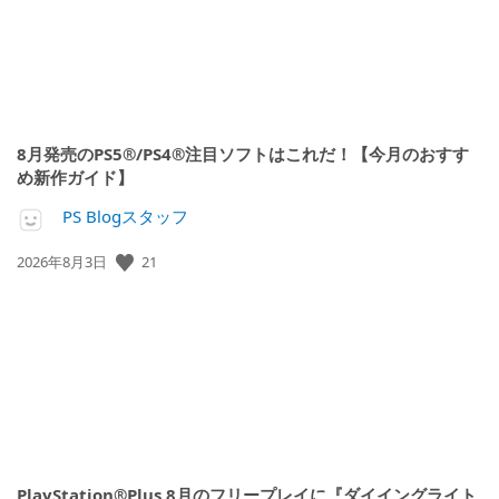
8月発売のPS5®/PS4®注目ソフトはこれだ！【今月のおすす
め新作ガイド】
PS Blogスタッフ
21
公
2026年8月3日
開
日:
PlayStation®Plus 8月のフリープレイに『ダイイングライト