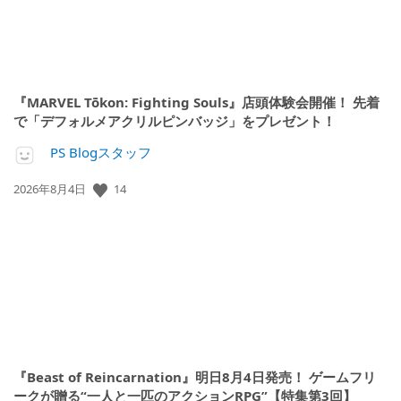
『MARVEL Tōkon: Fighting Souls』店頭体験会開催！ 先着
で「デフォルメアクリルピンバッジ」をプレゼント！
PS Blogスタッフ
14
公
2026年8月4日
開
日:
『Beast of Reincarnation』明日8月4日発売！ ゲームフリ
ークが贈る“一人と一匹のアクションRPG”【特集第3回】