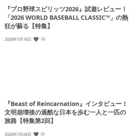
『プロ野球スピリッツ2026』試遊レビュー！
「2026 WORLD BASEBALL CLASSIC™」の熱
狂が蘇る【特集】
19
公
2026年7月16日
開
日:
『Beast of Reincarnation』インタビュー！
文明崩壊後の過酷な日本を歩む一人と一匹の
旅路【特集第2回】
31
公
2026年7月24日