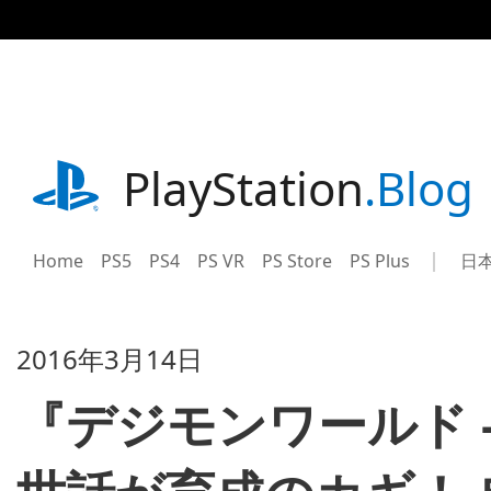
記
事
に
ス
キ
ッ
プ
playstation.com
PlayStation
.Blog
Home
PS5
PS4
PS VR
PS Store
PS Plus
日
Sel
Cur
a
reg
reg
2016年3月14日
『デジモンワールド -n