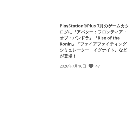
PlayStation®Plus 7月のゲームカタ
ログに『アバター：フロンティア・
オブ・パンドラ』『Rise of the
Ronin』『ファイアファイティング
シミュレ一タ一 イグナイト』など
が登場！
47
公
2026年7月16日
開
日: