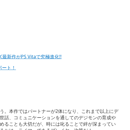
作がPS Vitaで究極進化!!
ポート！
う。本作ではパートナーが2体になり、これまで以上にデ
世話、コミュニケーションを通してのデジモンの育成や
めることも大切だが、時には叱ることで絆が深まってい