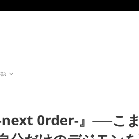
本語
ect
rent
ion:
ion
ext 0rder-』──