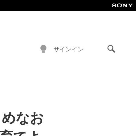
サインイン
検
索
こまめなお