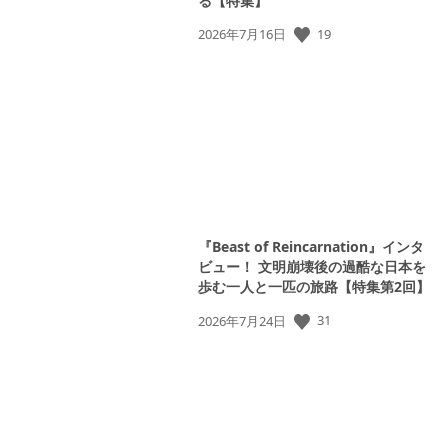
る【特集】
19
公
2026年7月16日
開
日:
『Beast of Reincarnation』インタ
ビュー！ 文明崩壊後の過酷な日本を
歩む一人と一匹の旅路【特集第2回】
31
公
2026年7月24日
開
日: