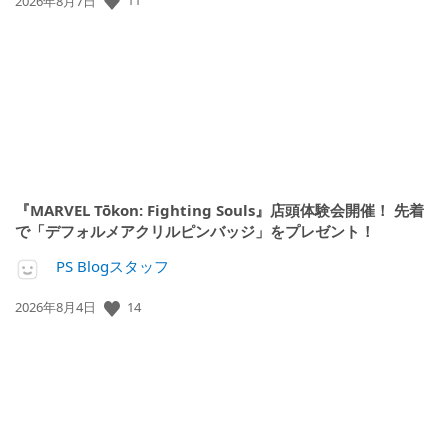
11
公
2026年8月7日
開
日:
『MARVEL Tōkon: Fighting Souls』店頭体験会開催！ 先着
で「デフォルメアクリルピンバッジ」をプレゼント！
PS Blogスタッフ
14
公
2026年8月4日
開
日: