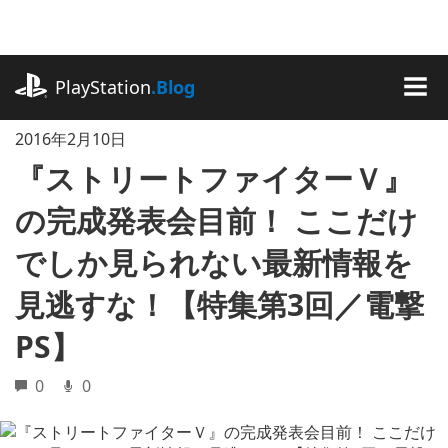
記
事
に
playstation.com
ス
PlayStation
.Blog
キ
MEN
ッ
2016年2月10日
プ
『ストリートファイターＶ』
の完成発表会目前！ ここだけ
でしか見られない最新情報を
見逃すな！【特集第3回／電撃
PS】
0
0