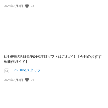
23
公
2026年8月3日
開
日:
8月発売のPS5®/PS4®注目ソフトはこれだ！【今月のおすす
め新作ガイド】
PS Blogスタッフ
21
公
2026年8月3日
開
日: