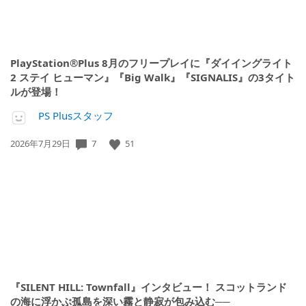
PlayStation®Plus 8月のフリープレイに『ダイイングライト
2 ステイ ヒューマン』『Big Walk』『SIGNALIS』の3タイト
ルが登場！
PS Plusスタッフ
7
51
公
2026年7月29日
開
日:
『SILENT HILL: Townfall』インタビュー！ スコットランド
の海に浮かぶ孤島を深い霧と静寂が包み込む──