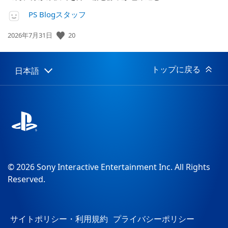
PS Blogスタッフ
20
公
2026年7月31日
開
日:
トップに戻る
日本語
Select
Current
a
region:
region
© 2026 Sony Interactive Entertainment Inc. All Rights
Reserved.
サイトポリシー・利用規約
プライバシーポリシー