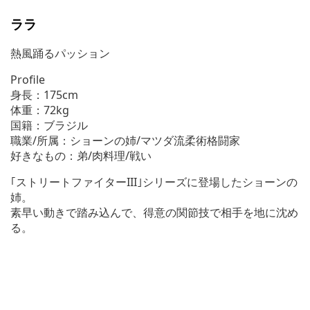
ララ
熱風踊るパッション
Profile
身長：175cm
体重：72kg
国籍：ブラジル
職業/所属：ショーンの姉/マツダ流柔術格闘家
好きなもの：弟/肉料理/戦い
｢ストリートファイターIII｣シリーズに登場したショーンの
姉。
素早い動きで踏み込んで、得意の関節技で相手を地に沈め
る。