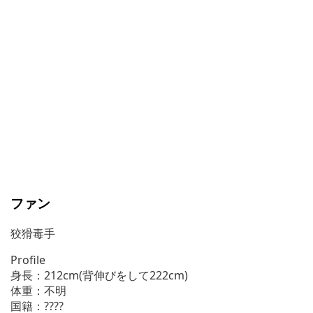
ファン
狡猾毒手
Profile
身長：212cm(背伸びをして222cm)
体重：不明
国籍：????