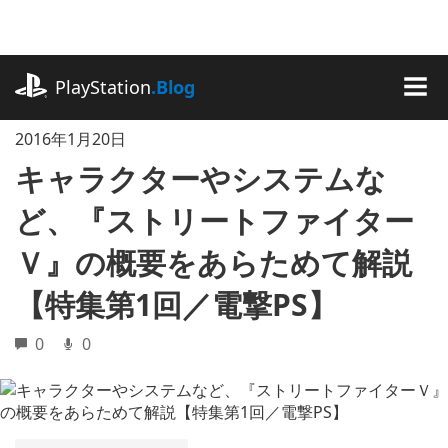
記
事
に
playstation.com
ス
PlayStation
.Blog
キ
MEN
ッ
2016年1月20日
プ
キャラクターやシステムな
ど、『ストリートファイター
Ｖ』の概要をあらためて解説
【特集第1回／電撃PS】
0
0