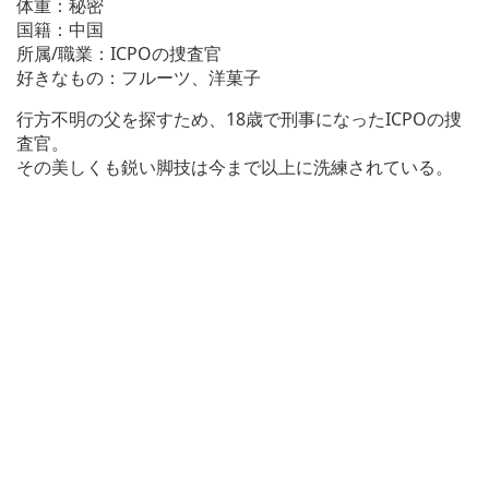
体重：秘密
国籍：中国
所属/職業：ICPOの捜査官
好きなもの：フルーツ、洋菓子
行方不明の父を探すため、18歳で刑事になったICPOの捜
査官。
その美しくも鋭い脚技は今まで以上に洗練されている。