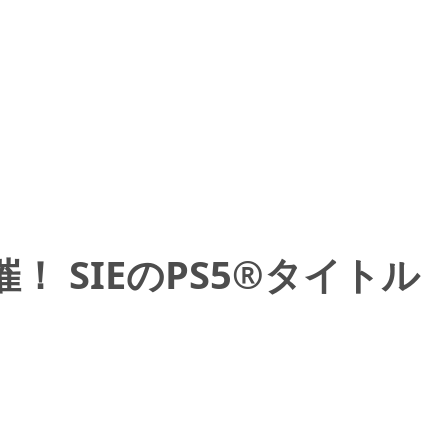
！ SIEのPS5®タイトル