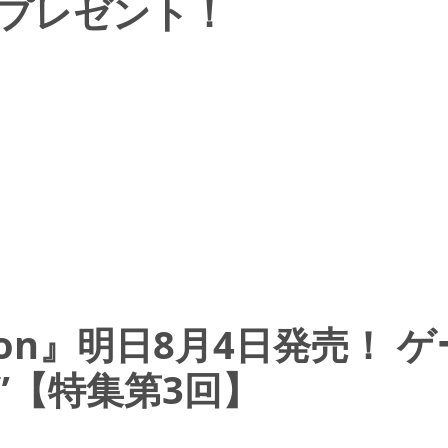
プレゼント！
arnation』明日8月4日発
”【特集第3回】