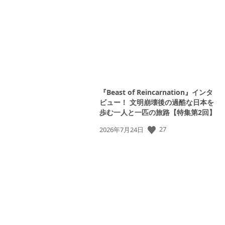
日:
『Beast of Reincarnation』インタ
ビュー！ 文明崩壊後の過酷な日本を
歩む一人と一匹の旅路【特集第2回】
27
公
2026年7月24日
開
日: