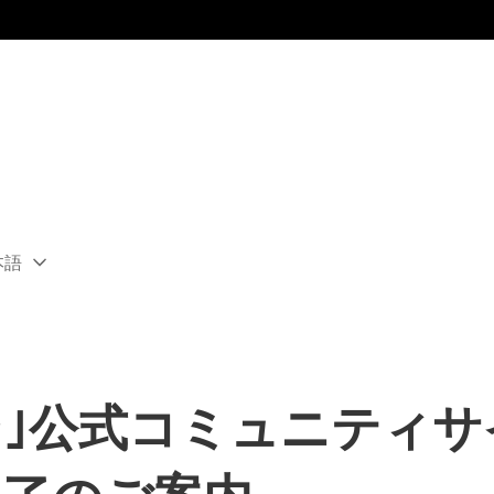
本語
ect
rent
ion:
ion
｣公式コミュニティサ