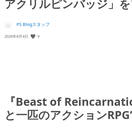
アクリルピンバッジ」を
PS Blogスタッフ
9
公
2026年8月4日
開
日:
『Beast of Reinc
と一匹のアクションRPG