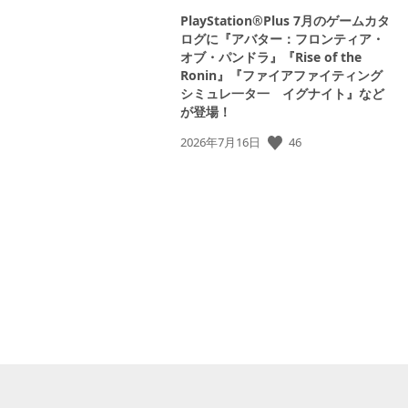
PlayStation®Plus 7月のゲームカタ
ログに『アバター：フロンティア・
オブ・パンドラ』『Rise of the
Ronin』『ファイアファイティング
シミュレ一タ一 イグナイト』など
が登場！
46
公
2026年7月16日
開
日: