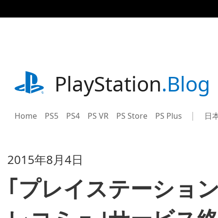
記
事
に
ス
キ
ッ
プ
playstation.com
PlayStation
.Blog
Home
PS5
PS4
PS VR
PS Store
PS Plus
日
Sel
Cur
a
reg
reg
2015年8月4日
｢プレイステーション