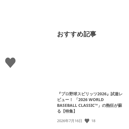
おすすめ記事
い
い
ね
す
る
『プロ野球スピリッツ2026』試遊レ
ビュー！ 「2026 WORLD
BASEBALL CLASSIC™」の熱狂が蘇
る【特集】
18
公
2026年7月16日
開