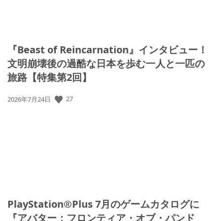
『Beast of Reincarnation』インタビュー！
文明崩壊後の過酷な日本を歩む一人と一匹の
旅路【特集第2回】
27
公
2026年7月24日
開
日:
PlayStation®Plus 7月のゲームカタログに
『アバター：フロンティア・オブ・パンド