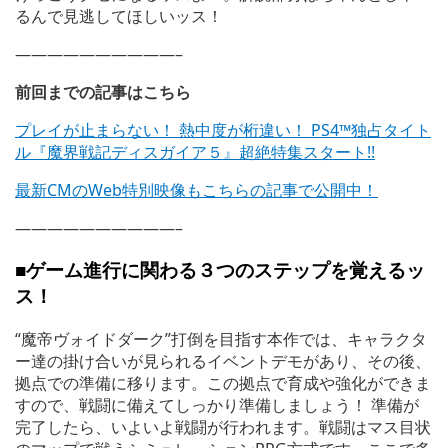
るんで見逃してほしいッス！
——————————–
前回までの記事はこちら
プレイが止まらない！ 熱中度が桁違い！ PS4™独占タイト
ル『魔界戦記ディスガイア５』超絶特集スタート!!
最新CMのWeb特別映像もこちらの記事で公開中！
——————————–
■ゲーム進行に関わる３つのステップを覚えるッ
ス！
“魔帝ヴォイドダーク”打倒を目指す本作では、キャラクタ
ー達の掛け合いが見られるイベントデモがあり、その後、
拠点での準備に移ります。この拠点で育成や強化ができま
すので、戦闘に備えてしっかり準備しましょう！ 準備が
完了したら、いよいよ戦闘が行われます。戦闘はマス目状