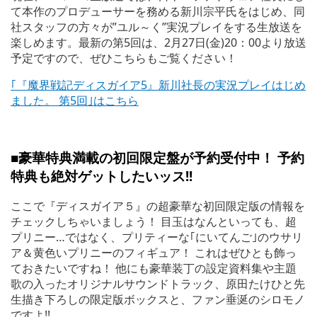
て本作のプロデューサーを務める新川宗平氏をはじめ、同
社スタッフの方々が”ユル～く”実況プレイをする生放送を
楽しめます。最新の第5回は、2月27日(金)20：00より放送
予定ですので、ぜひこちらもご覧ください！
｢『魔界戦記ディスガイア5』新川社長の実況プレイはじめ
ました。 第5回｣はこちら
■豪華特典満載の初回限定盤が予約受付中！ 予約
特典も絶対ゲットしたいッス!!
ここで『ディスガイア５』の超豪華な初回限定版の情報を
チェックしちゃいましょう！ 目玉はなんといっても、超
プリニー…ではなく、プリティーな｢にいてんご｣のウサリ
ア＆黄色いプリニーのフィギュア！ これはぜひとも飾っ
ておきたいですね！ 他にも豪華装丁の設定資料集や主題
歌の入ったオリジナルサウンドトラック、原田たけひと先
生描き下ろしの限定版ボックスと、ファン垂涎のシロモノ
ですよ!!