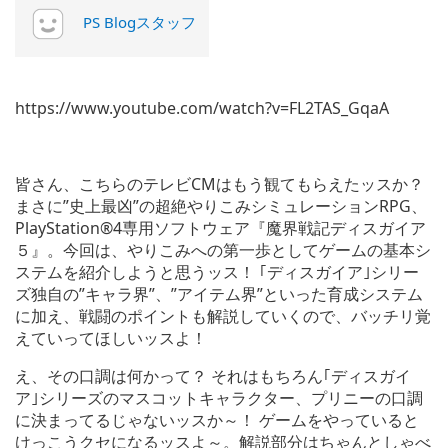
PS Blogスタッフ
https://www.youtube.com/watch?v=FL2TAS_GqaA
皆さん、こちらのテレビCMはもう観てもらえたッスか？
まさに”史上最凶”の超絶やりこみシミュレーションRPG、
PlayStation®4専用ソフトウェア『魔界戦記ディスガイア
５』。今回は、やりこみへの第一歩としてゲームの基本シ
ステムを紹介しようと思うッス！ ｢ディスガイア｣シリー
ズ独自の”キャラ界”、”アイテム界”といった育成システム
に加え、戦闘のポイントも解説していくので、バッチリ覚
えていってほしいッスよ！
え、その口調は何かって？ それはもちろん｢ディスガイ
ア｣シリーズのマスコットキャラクター、プリニーの口調
に決まってるじゃないッスか～！ ゲームをやっていると
けっこうクセになるッスよ～。解説部分はちゃんとしゃべ