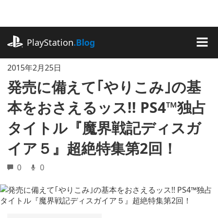
記
事
に
playstation.com
ス
PlayStation
.Blog
キ
MEN
ッ
2015年2月25日
プ
発売に備えて｢やりこみ｣の基
本をおさえるッス!! PS4™独占
タイトル『魔界戦記ディスガ
イア５』超絶特集第2回！
0
0