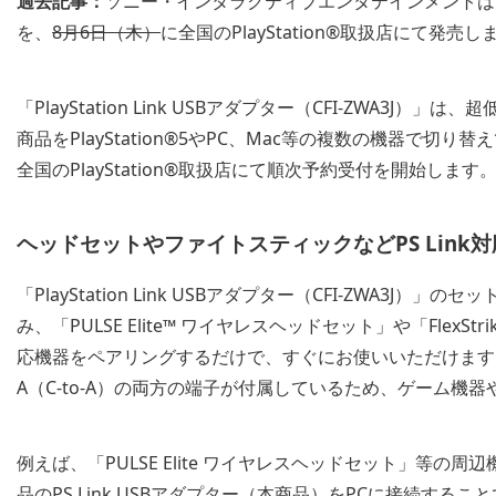
過去記事：
ソニー・インタラクティブエンタテインメントは、「PlayS
を、
8月6日（木）
に全国のPlayStation®取扱店にて発売
「PlayStation Link USBアダプター（CFI-ZWA3J）」は、超
商品をPlayStation®5やPC、Mac等の複数の機器で
全国のPlayStation®取扱店にて順次予約受付を開始します
ヘッドセットやファイトスティックなどPS Link
「PlayStation Link USBアダプター（CFI-ZWA3J）
み、「PULSE Elite™ ワイヤレスヘッドセット」や「FlexS
応機器をペアリングするだけで、すぐにお使いいただけます。また、本商
A（C-to-A）の両方の端子が付属しているため、ゲーム機
例えば、「PULSE Elite ワイヤレスヘッドセット」等の周辺
品のPS Link USBアダプター（本商品）をPCに接続する