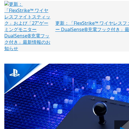
更新：「FlexStrike™ ワイヤ
ー DualSense®充電フック付き