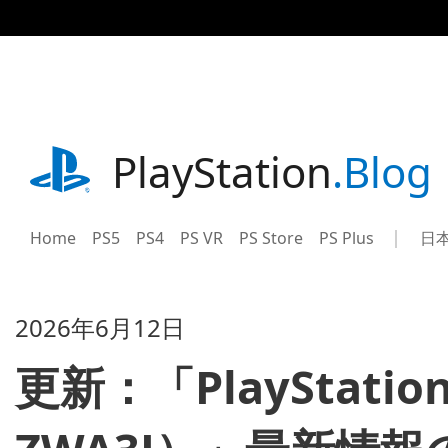
記
事
に
ス
キ
ッ
プ
playstation.com
PlayStation
.Blog
Home
PS5
PS4
PS VR
PS Store
PS Plus
日
Sel
Cur
a
reg
reg
2026年6月12日
更新：「PlayStatio