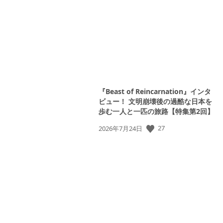
日:
『Beast of Reincarnation』インタ
ビュー！ 文明崩壊後の過酷な日本を
歩む一人と一匹の旅路【特集第2回】
公
27
2026年7月24日
開
日: