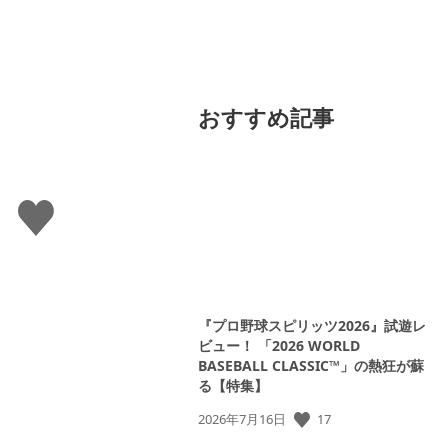
おすすめ記事
い
い
ね
す
る
『プロ野球スピリッツ2026』試遊レ
ビュー！ 「2026 WORLD
BASEBALL CLASSIC™」の熱狂が蘇
る【特集】
公
17
2026年7月16日
開