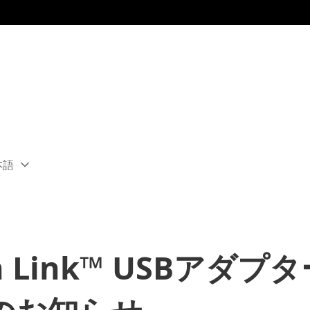
本語
ect
rent
ion:
ion
n Link™ USBアダプタ