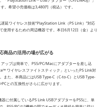
tation Link™ USBアダプター（CFI-ZWA3J）」
します。希望小売価格は3,480円（税込）です。
低遅延ワイヤレス技術“PlayStation Link（PS Link）”対応
切り替えて使用するための周辺機器です。本日6月12日（金）より
。
対応商品の活用の場が広がる
」のセットアップは簡単で、PS5/PC/Macにアダプターを差し込
trike™ ワイヤレスファイトスティック」といったPS Link対
品にはUSB Type-C（C-to-C）とUSB Type-
器やPCとの互換性がさらに広がります。
機器に付属しているPS Link USBアダプターをPS5に、単
ことで、PS5/PCの2機種の間でオーディオ接続を簡単に切り