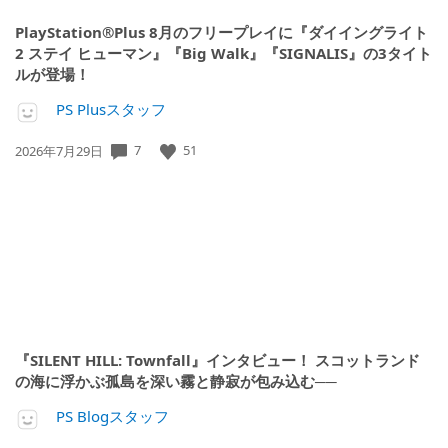
PlayStation®Plus 8月のフリープレイに『ダイイングライト
2 ステイ ヒューマン』『Big Walk』『SIGNALIS』の3タイト
ルが登場！
PS Plusスタッフ
公
7
51
2026年7月29日
開
日:
『SILENT HILL: Townfall』インタビュー！ スコットランド
の海に浮かぶ孤島を深い霧と静寂が包み込む──
PS Blogスタッフ