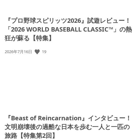
『プロ野球スピリッツ2026』試遊レビュー！
「2026 WORLD BASEBALL CLASSIC™」の熱
狂が蘇る【特集】
公
19
2026年7月16日
開
日:
『Beast of Reincarnation』インタビュー！
文明崩壊後の過酷な日本を歩む一人と一匹の
旅路【特集第2回】