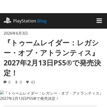
記
事
に
playstation.com
ス
PlayStation
.Blog
キ
MEN
ッ
2026年6月3日
プ
『トゥームレイダー：レガシ
ー・オブ・アトランティス』
2027年2月13日PS5®で発売決
定！
0
0
43