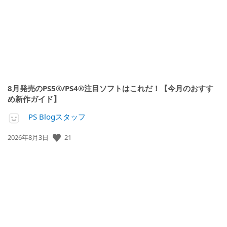
8月発売のPS5®/PS4®注目ソフトはこれだ！【今月のおすす
め新作ガイド】
PS Blogスタッフ
公
21
2026年8月3日
開
日: