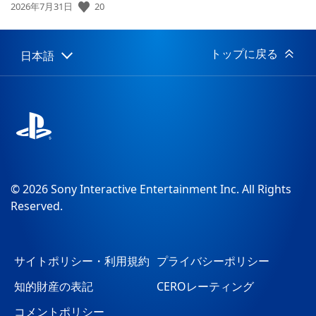
公
20
2026年7月31日
開
日:
トップに戻る
日本語
Select
Current
a
region:
region
© 2026 Sony Interactive Entertainment Inc. All Rights
Reserved.
サイトポリシー・利用規約
プライバシーポリシー
知的財産の表記
CEROレーティング
コメントポリシー