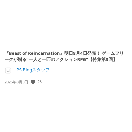
日:
『Beast of Reincarnation』明日8月4日発売！ ゲームフリ
ークが贈る“一人と一匹のアクションRPG”【特集第3回】
PS Blogスタッフ
公
26
2026年8月3日
開
日: