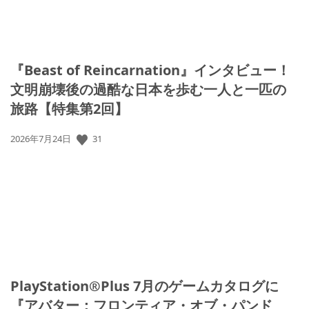
『Beast of Reincarnation』インタビュー！
文明崩壊後の過酷な日本を歩む一人と一匹の
旅路【特集第2回】
公
31
2026年7月24日
開
日:
PlayStation®Plus 7月のゲームカタログに
『アバター：フロンティア・オブ・パンド