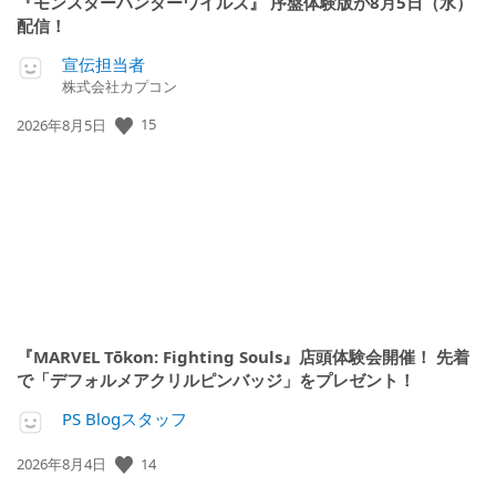
『モンスターハンターワイルズ』 序盤体験版が8月5日（水）
配信！
宣伝担当者
株式会社カプコン
公
15
2026年8月5日
開
日:
『MARVEL Tōkon: Fighting Souls』店頭体験会開催！ 先着
で「デフォルメアクリルピンバッジ」をプレゼント！
PS Blogスタッフ
公
14
2026年8月4日
開