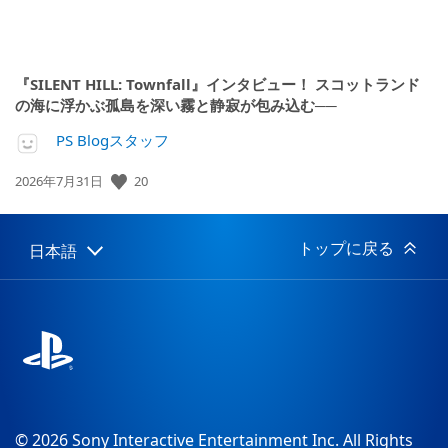
『SILENT HILL: Townfall』インタビュー！ スコットランド
の海に浮かぶ孤島を深い霧と静寂が包み込む──
PS Blogスタッフ
公
20
2026年7月31日
開
日:
トップに戻る
日本語
Select
Current
a
region:
region
© 2026 Sony Interactive Entertainment Inc. All Rights