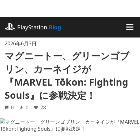
記
事
に
playstation.com
ス
PlayStation
.Blog
キ
MEN
ッ
2026年6月3日
プ
マグニートー、グリーンゴブ
リン、カーネイジが
『MARVEL Tōkon: Fighting
Souls』に参戦決定！
0
0
28