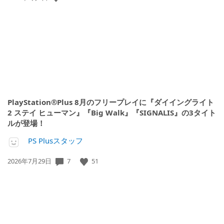
開
日:
PlayStation®Plus 8月のフリープレイに『ダイイングライト
2 ステイ ヒューマン』『Big Walk』『SIGNALIS』の3タイト
ルが登場！
PS Plusスタッフ
公
7
51
2026年7月29日
開
日: