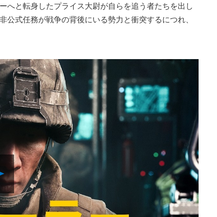
ーへと転身したプライス大尉が自らを追う者たちを出し
非公式任務が戦争の背後にいる勢力と衝突するにつれ、
Play
Video