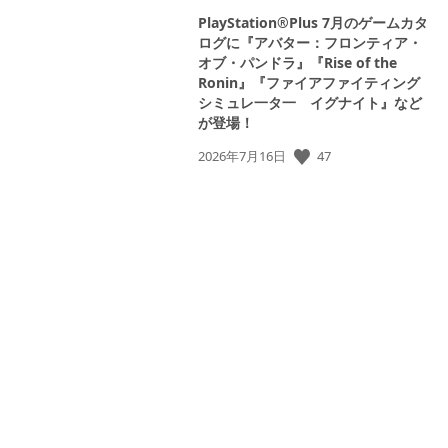
PlayStation®Plus 7月のゲームカタ
ログに『アバター：フロンティア・
オブ・パンドラ』『Rise of the
Ronin』『ファイアファイティング
シミュレ一タ一 イグナイト』など
が登場！
公
47
2026年7月16日
開
日: