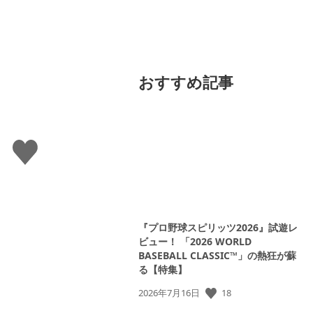
おすすめ記事
い
い
ね
す
る
『プロ野球スピリッツ2026』試遊レ
ビュー！ 「2026 WORLD
BASEBALL CLASSIC™」の熱狂が蘇
る【特集】
公
18
2026年7月16日
開