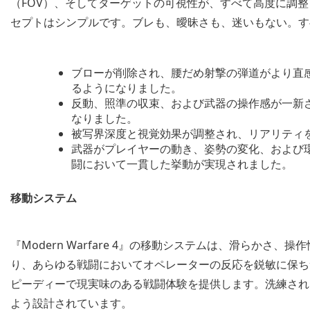
（FOV）、そしてターゲットの可視性が、すべて高度に調
セプトはシンプルです。ブレも、曖昧さも、迷いもない。す
ブローが削除され、腰だめ射撃の弾道がより直
るようになりました。
反動、照準の収束、および武器の操作感が一新
なりました。
被写界深度と視覚効果が調整され、リアリティ
武器がプレイヤーの動き、姿勢の変化、および
闘において一貫した挙動が実現されました。
移動システム
『Modern Warfare 4』の移動システムは、滑らか
り、あらゆる戦闘においてオペレーターの反応を鋭敏に保ち
ピーディーで現実味のある戦闘体験を提供します。洗練され
よう設計されています。