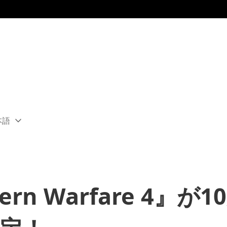
本語
ect
rent
ion:
ion
odern Warfare 4』が