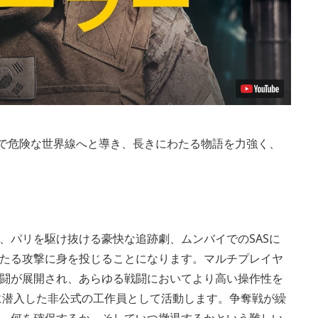
にダークで危険な世界線へと導き、長きにわたる物語を力強く、
、パリを駆け抜ける豪快な追跡劇、ムンバイでのSASに
たる攻撃に身を投じることになります。マルチプレイヤ
闘が展開され、あらゆる戦闘においてより高い操作性を
に潜入した非公式の工作員として活動します。争奪戦が繰