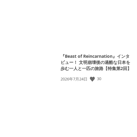
日:
『Beast of Reincarnation』インタ
ビュー！ 文明崩壊後の過酷な日本を
歩む一人と一匹の旅路【特集第2回】
公
30
2026年7月24日
開
日: