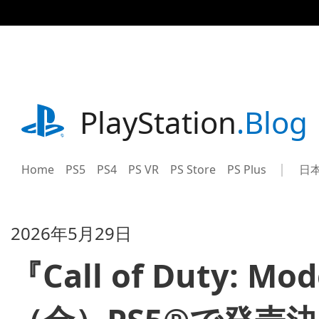
記
事
に
ス
キ
ッ
プ
playstation.com
PlayStation
.Blog
Home
PS5
PS4
PS VR
PS Store
PS Plus
日
Sel
Cur
a
reg
reg
2026年5月29日
『Call of Duty: M