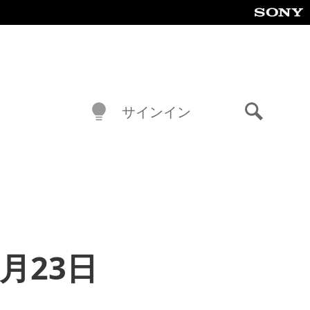
サインイン
検
索
10月23日