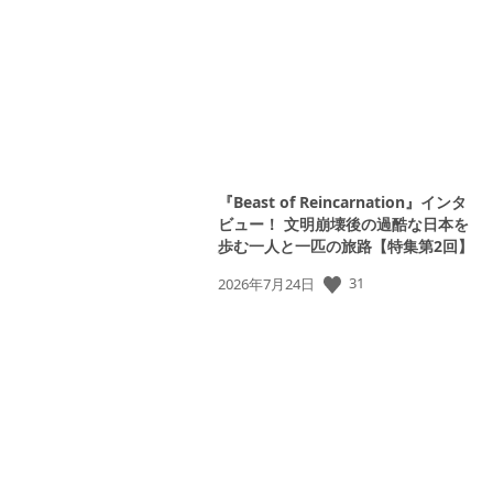
日:
『Beast of Reincarnation』インタ
ビュー！ 文明崩壊後の過酷な日本を
歩む一人と一匹の旅路【特集第2回】
公
31
2026年7月24日
開
日: