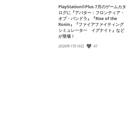
PlayStation®Plus 7月のゲームカタ
ログに『アバター：フロンティア・
オブ・パンドラ』『Rise of the
Ronin』『ファイアファイティング
シミュレ一タ一 イグナイト』など
が登場！
公
47
2026年7月16日
開
日: