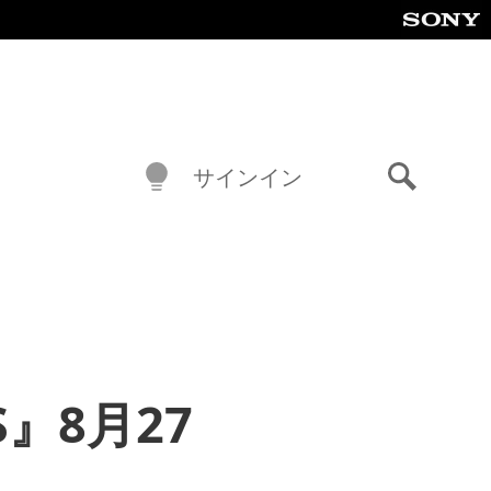
サインイン
検
索
S』8月27