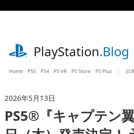
記
事
に
ス
キ
ッ
プ
playstation.com
PlayStation
.Blog
Home
PS5
PS4
PS VR
PS Store
PS Plus
日
Sel
Cur
a
reg
reg
2026年5月13日
PS5®『キャプテン翼２ 