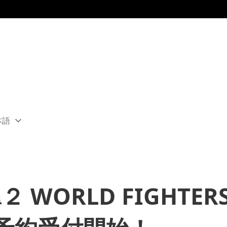
本語
ect
rent
ion:
ion
WORLD FIGHTER