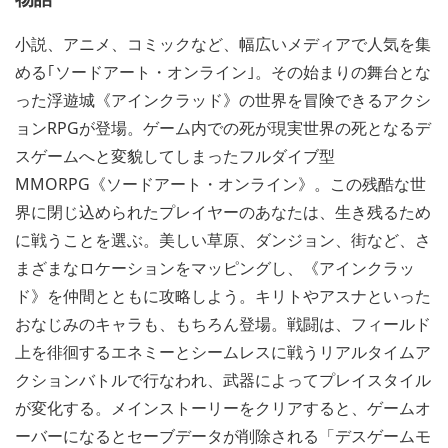
小説、アニメ、コミックなど、幅広いメディアで人気を集
める｢ソードアート・オンライン｣。その始まりの舞台とな
った浮遊城《アインクラッド》の世界を冒険できるアクシ
ョンRPGが登場。ゲーム内での死が現実世界の死となるデ
スゲームへと変貌してしまったフルダイブ型
MMORPG《ソードアート・オンライン》。この残酷な世
界に閉じ込められたプレイヤーのあなたは、生き残るため
に戦うことを選ぶ。美しい草原、ダンジョン、街など、さ
まざまなロケーションをマッピングし、《アインクラッ
ド》を仲間とともに攻略しよう。キリトやアスナといった
おなじみのキャラも、もちろん登場。戦闘は、フィールド
上を徘徊するエネミーとシームレスに戦うリアルタイムア
クションバトルで行なわれ、武器によってプレイスタイル
が変化する。メインストーリーをクリアすると、ゲームオ
ーバーになるとセーブデータが削除される「デスゲームモ