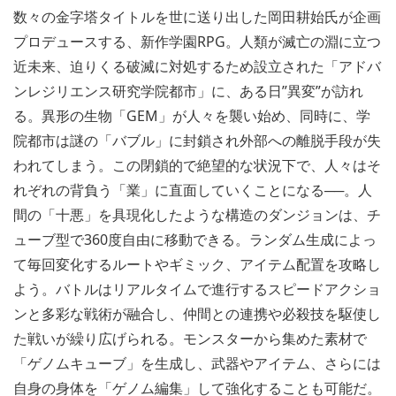
数々の金字塔タイトルを世に送り出した岡田耕始氏が企画
プロデュースする、新作学園RPG。人類が滅亡の淵に立つ
近未来、迫りくる破滅に対処するため設立された「アドバ
ンレジリエンス研究学院都市」に、ある日”異変”が訪れ
る。異形の生物「GEM」が人々を襲い始め、同時に、学
院都市は謎の「バブル」に封鎖され外部への離脱手段が失
われてしまう。この閉鎖的で絶望的な状況下で、人々はそ
れぞれの背負う「業」に直面していくことになる──。人
間の「十悪」を具現化したような構造のダンジョンは、チ
ューブ型で360度自由に移動できる。ランダム生成によっ
て毎回変化するルートやギミック、アイテム配置を攻略し
よう。バトルはリアルタイムで進行するスピードアクショ
ンと多彩な戦術が融合し、仲間との連携や必殺技を駆使し
た戦いが繰り広げられる。モンスターから集めた素材で
「ゲノムキューブ」を生成し、武器やアイテム、さらには
自身の身体を「ゲノム編集」して強化することも可能だ。