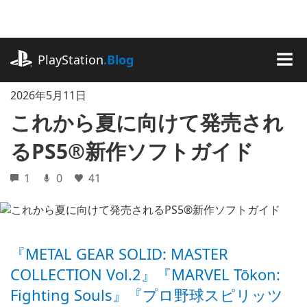
記
事
に
playstation.com
ス
PlayStation
.Blog
キ
MEN
ッ
2026年5月11日
プ
これから夏に向けて発売され
るPS5®新作ソフトガイド
1
0
41
『METAL GEAR SOLID: MASTER
COLLECTION Vol.2』『MARVEL Tōkon:
Fighting Souls』『プロ野球スピリッツ