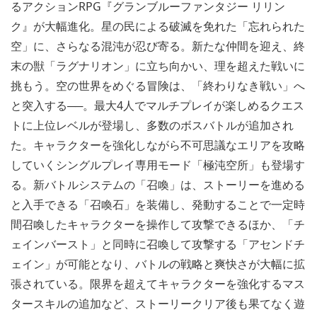
るアクションRPG『グランブルーファンタジー リリン
ク』が大幅進化。星の民による破滅を免れた「忘れられた
空」に、さらなる混沌が忍び寄る。新たな仲間を迎え、終
末の獣「ラグナリオン」に立ち向かい、理を超えた戦いに
挑もう。空の世界をめぐる冒険は、「終わりなき戦い」へ
と突入する──。最大4人でマルチプレイが楽しめるクエス
トに上位レベルが登場し、多数のボスバトルが追加され
た。キャラクターを強化しながら不可思議なエリアを攻略
していくシングルプレイ専用モード「極沌空所」も登場す
る。新バトルシステムの「召喚」は、ストーリーを進める
と入手できる「召喚石」を装備し、発動することで一定時
間召喚したキャラクターを操作して攻撃できるほか、「チ
ェインバースト」と同時に召喚して攻撃する「アセンドチ
ェイン」が可能となり、バトルの戦略と爽快さが大幅に拡
張されている。限界を超えてキャラクターを強化するマス
タースキルの追加など、ストーリークリア後も果てなく遊