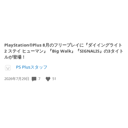
PlayStation®Plus 8月のフリープレイに『ダイイングライト
2 ステイ ヒューマン』『Big Walk』『SIGNALIS』の3タイト
ルが登場！
PS Plusスタッフ
公
7
51
2026年7月29日
開
日: