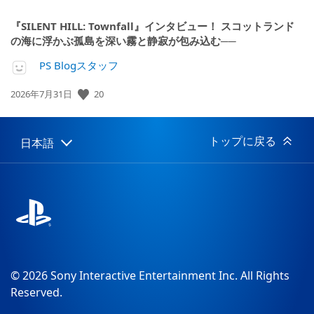
『SILENT HILL: Townfall』インタビュー！ スコットランド
の海に浮かぶ孤島を深い霧と静寂が包み込む──
PS Blogスタッフ
公
20
2026年7月31日
開
日:
トップに戻る
日本語
Select
Current
a
region:
region
© 2026 Sony Interactive Entertainment Inc. All Rights
Reserved.