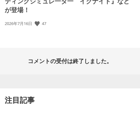
ティングシミュレ一タ一 イグナイト』など
が登場！
公
47
2026年7月16日
開
日:
コメントの受付は終了しました。
注目記事