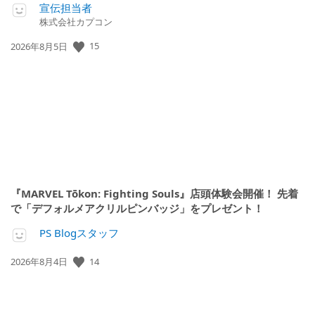
宣伝担当者
株式会社カプコン
公
15
2026年8月5日
開
日:
『MARVEL Tōkon: Fighting Souls』店頭体験会開催！ 先着
で「デフォルメアクリルピンバッジ」をプレゼント！
PS Blogスタッフ
公
14
2026年8月4日
開
日: