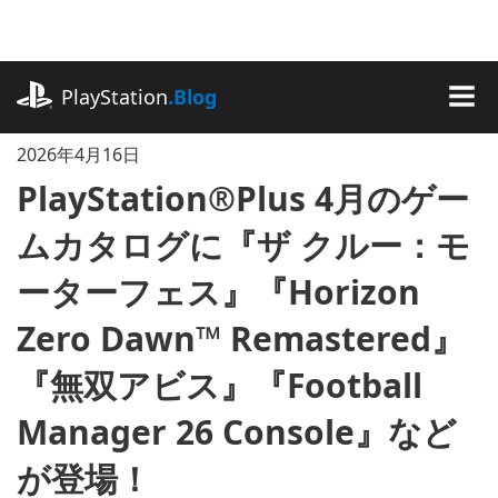
記
事
に
playstation.com
ス
PlayStation
.Blog
キ
MEN
ッ
2026年4月16日
プ
PlayStation®Plus 4月のゲー
ムカタログに『ザ クルー：モ
ーターフェス』『Horizon
Zero Dawn™ Remastered』
『無双アビス』『Football
Manager 26 Console』など
が登場！