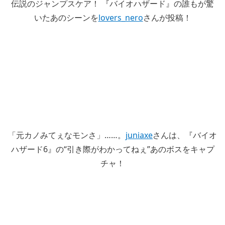
伝説のジャンプスケア！ 『バイオハザード』の誰もが驚
いたあのシーンを
lovers_nero
さんが投稿！
「元カノみてぇなモンさ」……。
juniaxe
さんは、『バイオ
ハザード6』の“引き際がわかってねぇ”あのボスをキャプ
チャ！