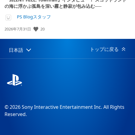
の海に浮かぶ孤島を深い霧と静寂が包み込む──
PS Blogスタッフ
公
20
2026年7月31日
開
日:
トップに戻る
日本語
Select
Current
a
region:
region
© 2026 Sony Interactive Entertainment Inc. All Rights
Reserved.