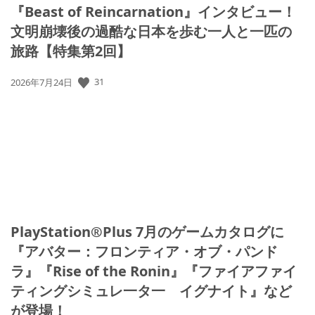
『Beast of Reincarnation』インタビュー！
文明崩壊後の過酷な日本を歩む一人と一匹の
旅路【特集第2回】
公
31
2026年7月24日
開
日:
PlayStation®Plus 7月のゲームカタログに
『アバター：フロンティア・オブ・パンド
ラ』『Rise of the Ronin』『ファイアファイ
ティングシミュレ一タ一 イグナイト』など
が登場！