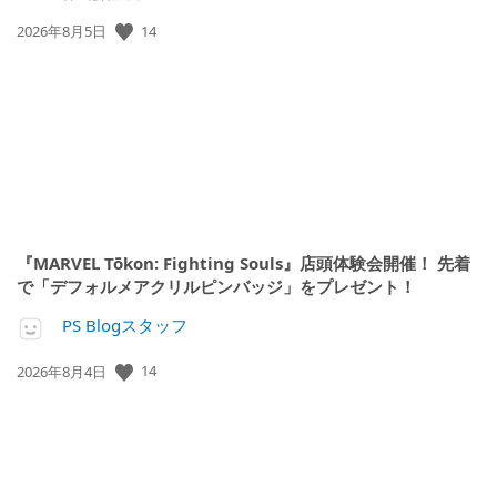
公
14
2026年8月5日
開
日:
『MARVEL Tōkon: Fighting Souls』店頭体験会開催！ 先着
で「デフォルメアクリルピンバッジ」をプレゼント！
PS Blogスタッフ
公
14
2026年8月4日
開
日: