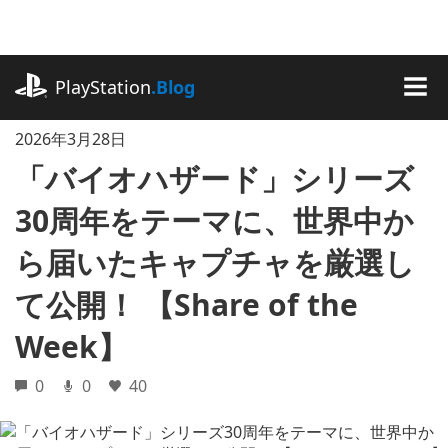
記
事
に
playstation.com
ス
PlayStation
.Blog
キ
MEN
ッ
2026年3月28日
プ
「バイオハザード」シリーズ
30周年をテーマに、世界中か
ら届いたキャプチャを厳選し
て公開！ 【Share of the
Week】
0
0
40