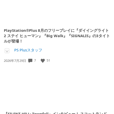
PlayStation®Plus 8月のフリープレイに『ダイイングライト
2 ステイ ヒューマン』『Big Walk』『SIGNALIS』の3タイト
ルが登場！
PS Plusスタッフ
公
7
51
2026年7月29日
開
日:
『SILENT HILL: Townfall』インタビュー！ スコットランド