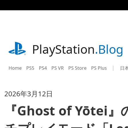
記
事
に
ス
キ
ッ
プ
playstation.com
PlayStation
.Blog
Home
PS5
PS4
PS VR
PS Store
PS Plus
日
Sel
Cur
a
reg
reg
2026年3月12日
『Ghost of Yō