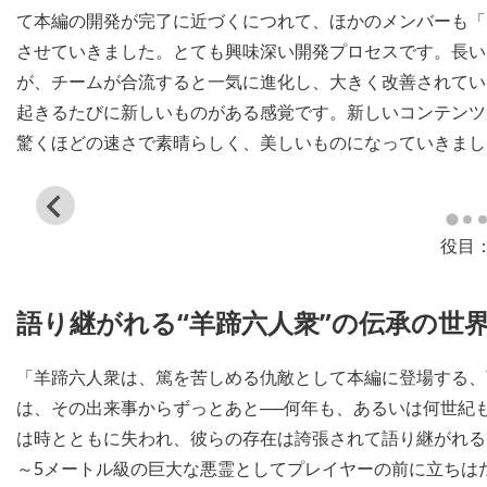
て本編の開発が完了に近づくにつれて、ほかのメンバーも「L
させていきました。とても興味深い開発プロセスです。長い
が、チームが合流すると一気に進化し、大きく改善されてい
起きるたびに新しいものがある感覚です。新しいコンテンツ
驚くほどの速さで素晴らしく、美しいものになっていきまし
View
and
役目
download
image
語り継がれる“羊蹄六人衆”の伝承の世
「羊蹄六人衆は、篤を苦しめる仇敵として本編に登場する、百
は、その出来事からずっとあと──何年も、あるいは何世紀
は時とともに失われ、彼らの存在は誇張されて語り継がれる
～5メートル級の巨大な悪霊としてプレイヤーの前に立ちは