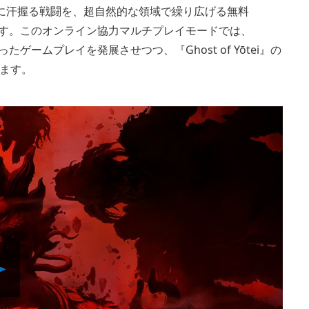
ōtei』の手に汗握る戦闘を、超自然的な領域で繰り広げる無料
中です。このオンライン協力マルチプレイモードでは、
評だったゲームプレイを発展させつつ、『Ghost of Yōtei』の
ます。
Play
Video