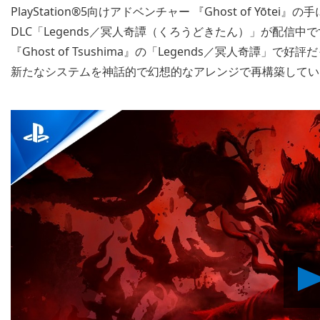
PlayStation®5向けアドベンチャー 『Ghost of Y
DLC「Legends／冥人奇譚（くろうどきたん）」が配信
『Ghost of Tsushima』の「Legends／冥人奇譚」で好
新たなシステムを神話的で幻想的なアレンジで再構築してい