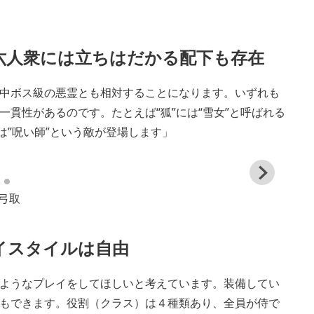
六人衆には立ちはだかる配下も存在
中ボス級の悪霊とも相対することになります。いずれも
貫性があるのです。たとえば“狐”には“雪女”と呼ばれる
は”呪い師”という敵が登場します」
View
and
弓取
down
imag
イスタイルは自由
ようなプレイをしてほしいと考えています。装備してい
もできます。役割（クラス）は４種類あり、全員が侍で