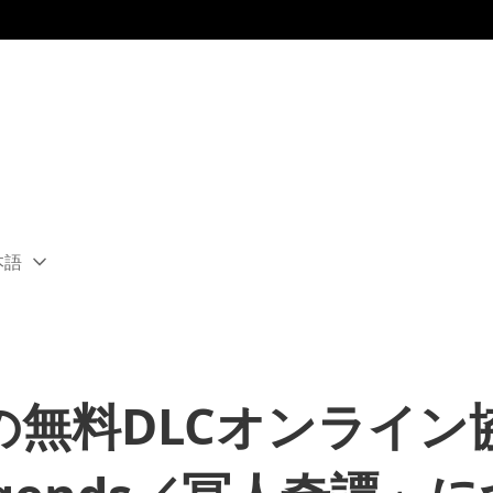
本語
ect
rent
ion:
ion
tei』の無料DLCオンライ