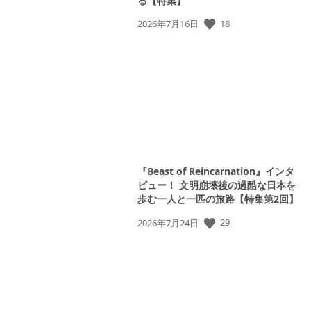
る【特集】
公
18
2026年7月16日
開
日:
『Beast of Reincarnation』インタ
ビュー！ 文明崩壊後の過酷な日本を
歩む一人と一匹の旅路【特集第2回】
公
29
2026年7月24日
開
日: