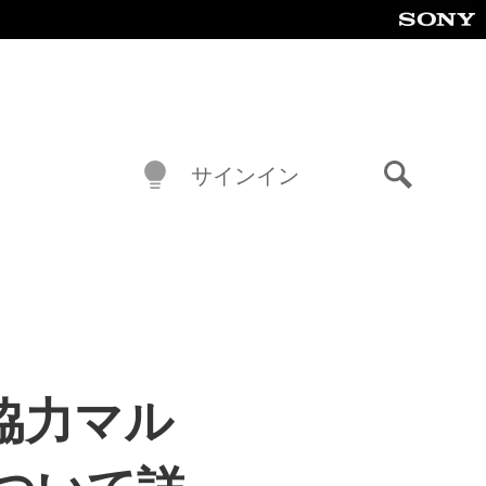
サインイン
検
索
ン協力マル