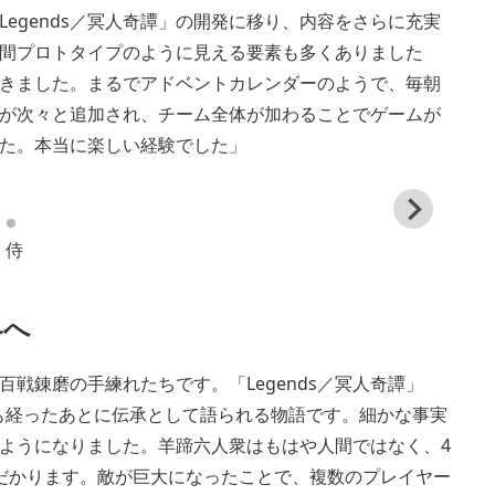
egends／冥人奇譚」の開発に移り、内容をさらに充実
間プロトタイプのように見える要素も多くありました
きました。まるでアドベントカレンダーのようで、毎朝
が次々と追加され、チーム全体が加わることでゲームが
た。本当に楽しい経験でした」
View
and
：侍
down
imag
界へ
戦錬磨の手練れたちです。「Legends／冥人奇譚」
も経ったあとに伝承として語られる物語です。細かな事実
ようになりました。羊蹄六人衆はもはや人間ではなく、4
だかります。敵が巨大になったことで、複数のプレイヤー