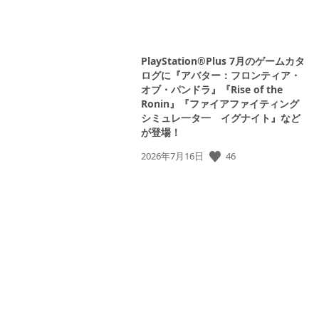
PlayStation®Plus 7月のゲームカタ
ログに『アバター：フロンティア・
オブ・パンドラ』『Rise of the
Ronin』『ファイアファイティング
シミュレ一タ一 イグナイト』など
が登場！
公
46
2026年7月16日
開
日: