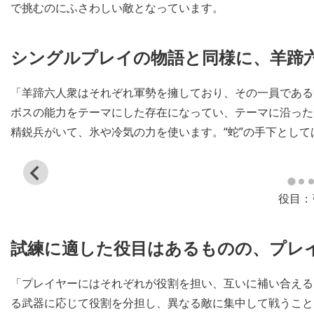
で挑むのにふさわしい敵となっています。
シングルプレイの物語と同様に、羊蹄
「羊蹄六人衆はそれぞれ軍勢を擁しており、その一員である
ボスの能力をテーマにした存在になってい、テーマに沿った一
精鋭兵がいて、氷や冷気の力を使います。“蛇”の手下として
View
and
役目：
download
image
試練に適した役目はあるものの、プレ
「プレイヤーにはそれぞれが役割を担い、互いに補い合える
る武器に応じて役割を分担し、異なる敵に集中して戦うこと