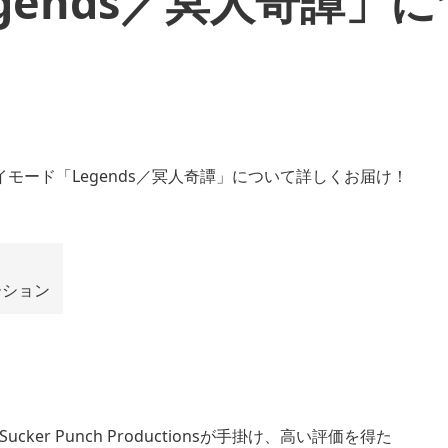
gends／冥人奇譚」
ーション
。
 Punch Productionsが手掛け、高い評価を得た