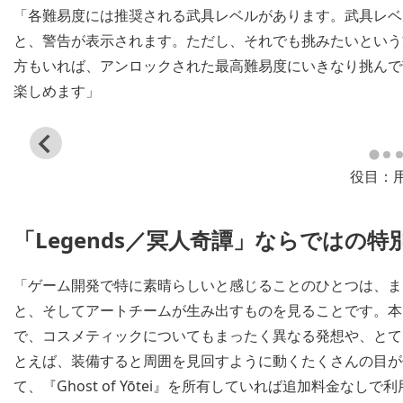
「各難易度には推奨される武具レベルがあります。武具レベ
と、警告が表示されます。ただし、それでも挑みたいという
方もいれば、アンロックされた最高難易度にいきなり挑んで
楽しめます」
View
and
役目：
download
image
「Legends／冥人奇譚」ならではの
「ゲーム開発で特に素晴らしいと感じることのひとつは、ま
と、そしてアートチームが生み出すものを見ることです。本
で、コスメティックについてもまったく異なる発想や、とて
とえば、装備すると周囲を見回すように動くたくさんの目が
て、『Ghost of Yōtei』を所有していれば追加料金