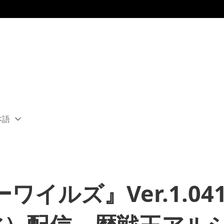
本語
ect
rent
ion:
ion
イルズ』Ver.1.04