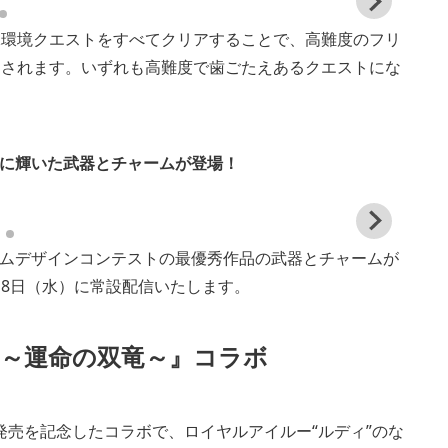
View
and
殊環境クエストをすべてクリアすることで、高難度のフリ
down
imag
加されます。いずれも高難度で歯ごたえあるクエストにな
に輝いた武器とチャームが登場！
View
and
ムデザインコンテストの最優秀作品の武器とチャームが
down
imag
18日（水）に常設配信いたします。
 ～運命の双竜～』コラボ
発売を記念したコラボで、ロイヤルアイルー“ルディ”のな