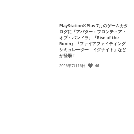
PlayStation®Plus 7月のゲームカタ
ログに『アバター：フロンティア・
オブ・パンドラ』『Rise of the
Ronin』『ファイアファイティング
シミュレ一タ一 イグナイト』など
が登場！
公
46
2026年7月16日
開
日: