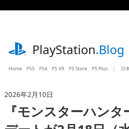
記
事
に
ス
キ
ッ
プ
playstation.com
PlayStation
.Blog
Home
PS5
PS4
PS VR
PS Store
PS Plus
日
Sel
Cur
a
reg
reg
2026年2月10日
『モンスターハンターワ