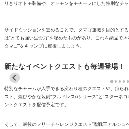
image
image
りきりオトモ装備や、オトモンをモチーフにした特別なチャ
View
View
and
and
サイドミッションを進めることで、タマゴ運搬を目的とする
download
download
image
image
は“とても強い生命力”を秘めたものがあり、これを納品でき
タマゴ”をキャンプに運搬しましょう。
新たなイベントクエストも毎週登場！
View
and
特別なチャームが入手できる変わり種のクエストや、狩られ
download
image
スト、煌びやかな装備“フルドレスαシリーズ”と“スターネ
ントクエストを配信予定です。
そして、最後のフリーチャレンジクエスト“歴戦王アルシュベル