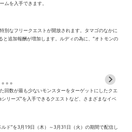
ームを入手できます。
特別なフリークエストが開放されます。タマゴのなかに
ると追加報酬が増加します。ルディの為に、“オトモンの
View
and
た回数が最も少ないモンスターをターゲットにしたクエ
down
imag
コαシリーズ”を入手できるクエストなど、さまざまなイベ
ド”を3月19日（木）～3月31日（火）の期間で配信し