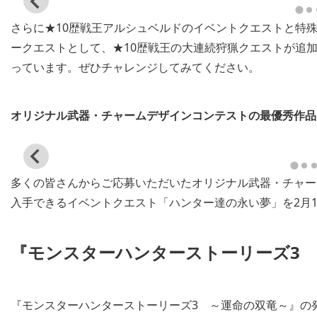
View
and
さらに★10歴戦王アルシュベルドのイベントクエストと特
download
image
ークエストとして、★10歴戦王の大連続狩猟クエストが追
っています。ぜひチャレンジしてみてください。
オリジナル武器・チャームデザインコンテストの最優秀作品
View
and
多くの皆さんからご応募いただいたオリジナル武器・チャー
download
image
入手できるイベントクエスト「ハンター達の永い夢」を2月
『モンスターハンターストーリーズ3
View
View
and
and
『モンスターハンターストーリーズ3 ～運命の双竜～』の
download
download