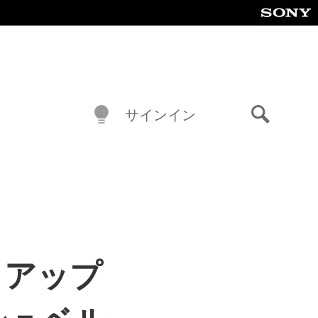
サインイン
検
索
1アップ