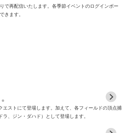
りで再配信いたします。各季節イベントのログインボー
できます。
）
）
View
and
トクエストにて登場します。加えて、各フィールドの頂点捕
down
imag
グドラ、ジン・ダハド）として登場します。