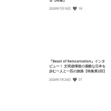
る【特集】
公
18
2026年7月16日
開
日:
『Beast of Reincarnation』インタ
ビュー！ 文明崩壊後の過酷な日本を
歩む一人と一匹の旅路【特集第2回】
公
27
2026年7月24日
開
日: