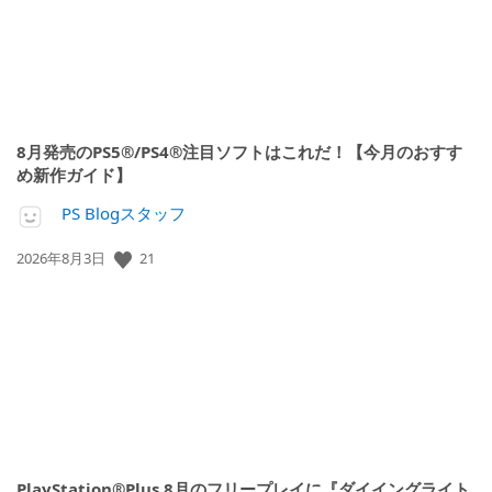
8月発売のPS5®/PS4®注目ソフトはこれだ！【今月のおすす
め新作ガイド】
PS Blogスタッフ
公
21
2026年8月3日
開
日:
PlayStation®Plus 8月のフリープレイに『ダイイングライト