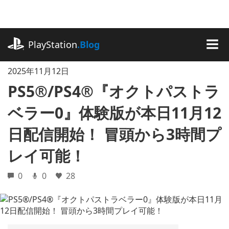
記
事
に
playstation.com
ス
PlayStation
.Blog
キ
MEN
ッ
2025年11月12日
プ
PS5®/PS4®『オクトパストラ
ベラー0』体験版が本日11月12
日配信開始！ 冒頭から3時間プ
レイ可能！
0
0
28