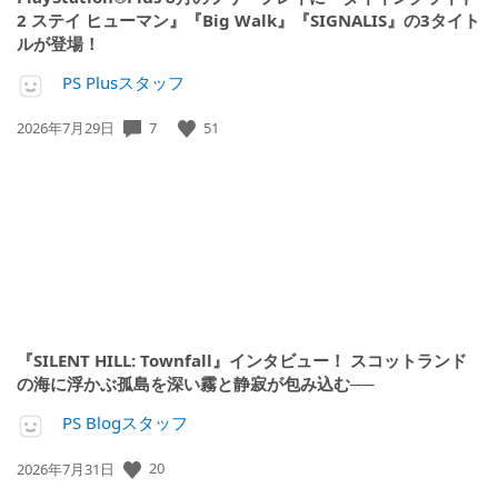
2 ステイ ヒューマン』『Big Walk』『SIGNALIS』の3タイト
ルが登場！
PS Plusスタッフ
公
7
51
2026年7月29日
開
日:
『SILENT HILL: Townfall』インタビュー！ スコットランド
の海に浮かぶ孤島を深い霧と静寂が包み込む──
PS Blogスタッフ
公
20
2026年7月31日
開