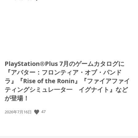
開
日:
PlayStation®Plus 7月のゲームカタログに
『アバター：フロンティア・オブ・パンド
ラ』『Rise of the Ronin』『ファイアファイ
ティングシミュレ一タ一 イグナイト』など
が登場！
公
47
2026年7月16日
開
日: