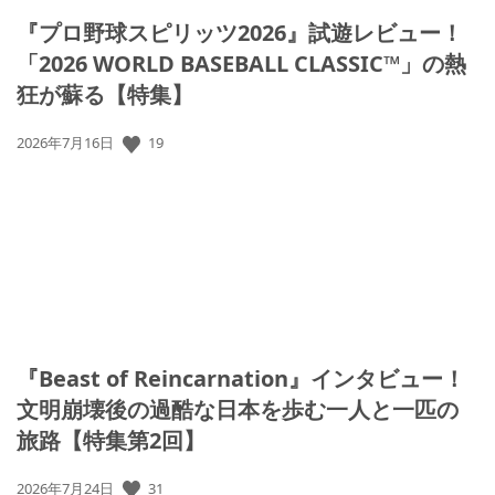
『プロ野球スピリッツ2026』試遊レビュー！
「2026 WORLD BASEBALL CLASSIC™」の熱
狂が蘇る【特集】
公
19
2026年7月16日
開
日:
『Beast of Reincarnation』インタビュー！
文明崩壊後の過酷な日本を歩む一人と一匹の
旅路【特集第2回】
公
31
2026年7月24日