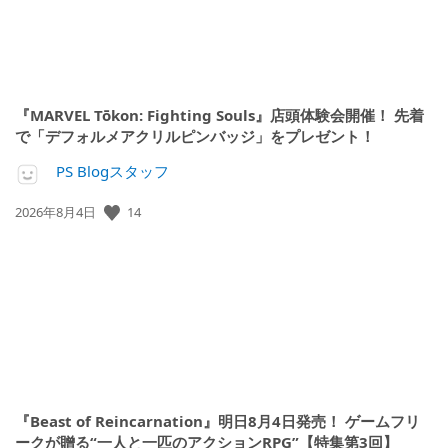
『MARVEL Tōkon: Fighting Souls』店頭体験会開催！ 先着
で「デフォルメアクリルピンバッジ」をプレゼント！
PS Blogスタッフ
公
14
2026年8月4日
開
日:
『Beast of Reincarnation』明日8月4日発売！ ゲームフリ
ークが贈る“一人と一匹のアクションRPG”【特集第3回】