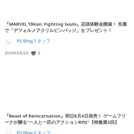
『MARVEL Tōkon: Fighting Souls』店頭体験会開催！ 先着
で「デフォルメアクリルピンバッジ」をプレゼント！
PS Blogスタッフ
公
8
2026年8月4日
開
日:
『Beast of Reincarnation』明日8月4日発売！ ゲームフリ
ークが贈る“一人と一匹のアクションRPG”【特集第3回】
PS Blogスタッフ