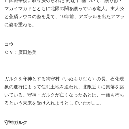
亡国戦争後に取り決められた“約錠”に基づいて、護り獣・
マガイマガドとともに北限の関を護っている竜人。主人公
と蒼鱗レウスの姿を見て、10年前、アズラルを出たアマラ
に姿を重ねる。
コウ
ＣＶ：廣田悠美
ガルクを守神とする狗守村（いぬもりむら）の長。石化現
象の進行によって住む土地を追われ、北限近くに集落を築
いている。守神・ガルクが亡くなったあとは、一族も朽ち
るという未来を受け入れようとしていたが……。
守神ガルク