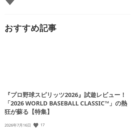
い
ね
す
る
おすすめ記事
『プロ野球スピリッツ2026』試遊レビュー！
「2026 WORLD BASEBALL CLASSIC™」の熱
狂が蘇る【特集】
公
17
2026年7月16日
開