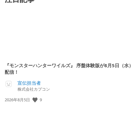
『モンスターハンターワイルズ』 序盤体験版が8月5日（水）
配信！
宣伝担当者
株式会社カプコン
公
9
2026年8月5日
開
日: