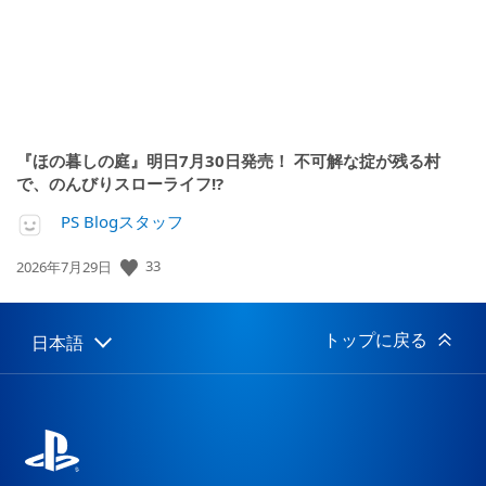
『ほの暮しの庭』明日7月30日発売！ 不可解な掟が残る村
で、のんびりスローライフ!?
PS Blogスタッフ
公
33
2026年7月29日
開
日:
トップに戻る
日本語
Select
Current
a
region:
region