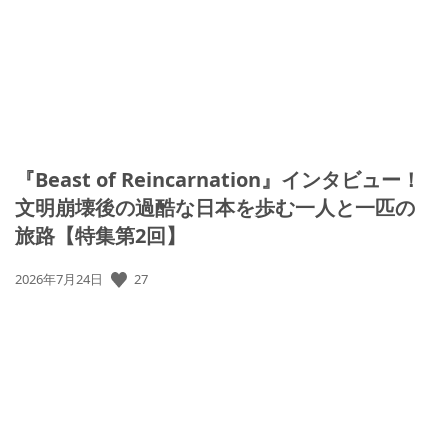
日:
『Beast of Reincarnation』インタビュー！
文明崩壊後の過酷な日本を歩む一人と一匹の
旅路【特集第2回】
公
27
2026年7月24日
開
日: