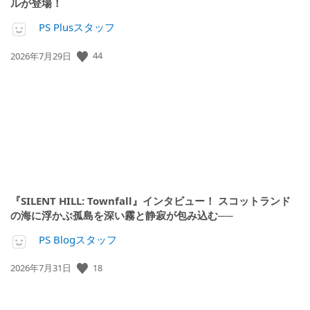
ルが登場！
PS Plusスタッフ
公
44
2026年7月29日
開
日:
『SILENT HILL: Townfall』インタビュー！ スコットランド
の海に浮かぶ孤島を深い霧と静寂が包み込む──
PS Blogスタッフ
公
18
2026年7月31日
開
日: