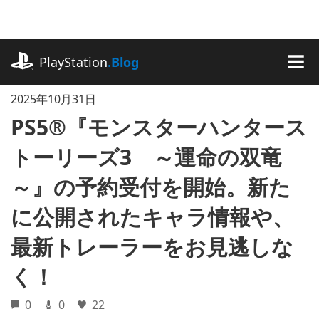
記
事
に
playstation.com
ス
PlayStation
.Blog
キ
MEN
ッ
2025年10月31日
プ
PS5®『モンスターハンタース
トーリーズ3 ～運命の双竜
～』の予約受付を開始。新た
に公開されたキャラ情報や、
最新トレーラーをお見逃しな
く！
0
0
22