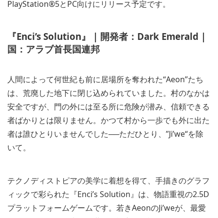
PlayStation®5とPC向けにリリース予定です。
『Enci’s Solution』 | 開発者：Dark Emerald |
国：アラブ首長国連邦
人間によって何世紀も前に居場所を奪われた“Aeon”たち
は、荒廃した地下に閉じ込められていました。村のなかは
安全ですが、門の外には至る所に危険が潜み、信頼できる
者ばかりとは限りません。かつて村から一歩でも外に出た
者は誰ひとりいませんでした──ただひとり、”Ji’we“を除
いて。
テクノディストピアの美学に着想を得て、手描きのグラフ
ィックで彩られた『Enci’s Solution』は、物語重視の2.5D
プラットフォームゲームです。若きAeonのJi’weが、最愛