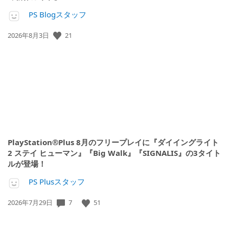
PS Blogスタッフ
公
21
2026年8月3日
開
日:
PlayStation®Plus 8月のフリープレイに『ダイイングライト
2 ステイ ヒューマン』『Big Walk』『SIGNALIS』の3タイト
ルが登場！
PS Plusスタッフ
公
7
51
2026年7月29日
開
日: