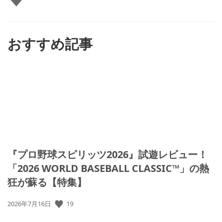
い
ね
す
る
おすすめ記事
『プロ野球スピリッツ2026』試遊レビュー！
「2026 WORLD BASEBALL CLASSIC™」の熱
狂が蘇る【特集】
公
19
2026年7月16日
開
日: