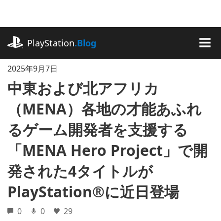
記
事
に
playstation.com
ス
PlayStation
.Blog
キ
MEN
ッ
2025年9月7日
プ
中東および北アフリカ
（MENA）各地の才能あふれ
るゲーム開発者を支援する
「MENA Hero Project」で開
発された4タイトルが
PlayStation®に近日登場
0
0
29