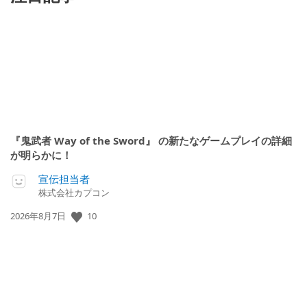
『鬼武者 Way of the Sword』 の新たなゲームプレイの詳細
が明らかに！
宣伝担当者
株式会社カプコン
公
10
2026年8月7日
開
日: