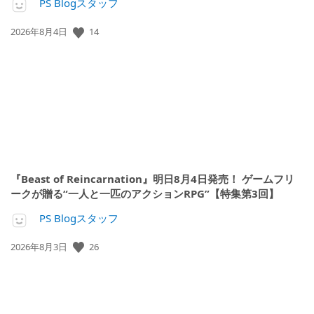
PS Blogスタッフ
公
14
2026年8月4日
開
日:
『Beast of Reincarnation』明日8月4日発売！ ゲームフリ
ークが贈る“一人と一匹のアクションRPG”【特集第3回】
PS Blogスタッフ
公
26
2026年8月3日
開
日: