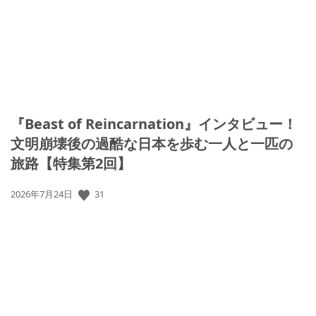
『Beast of Reincarnation』インタビュー！
文明崩壊後の過酷な日本を歩む一人と一匹の
旅路【特集第2回】
公
31
2026年7月24日
開
日: