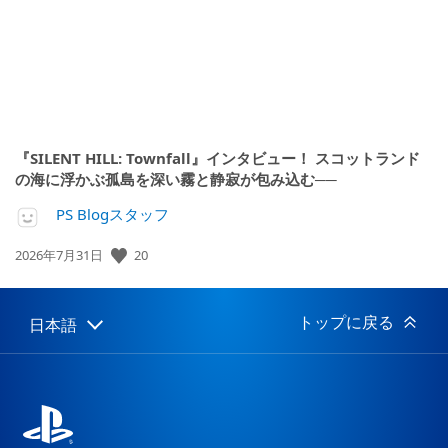
『SILENT HILL: Townfall』インタビュー！ スコットランド
の海に浮かぶ孤島を深い霧と静寂が包み込む──
PS Blogスタッフ
公
20
2026年7月31日
開
日:
トップに戻る
日本語
Select
Current
a
region:
region