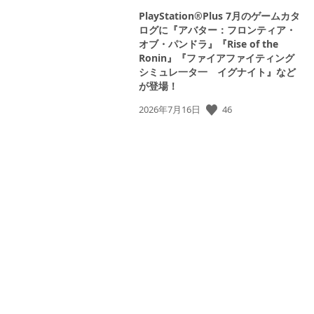
PlayStation®Plus 7月のゲームカタ
ログに『アバター：フロンティア・
オブ・パンドラ』『Rise of the
Ronin』『ファイアファイティング
View
シミュレ一タ一 イグナイト』など
and
が登場！
download
image
公
46
2026年7月16日
開
日: