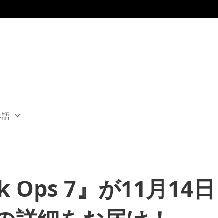
本語
ect
rent
ion:
ion
Black Ops 7』が11月