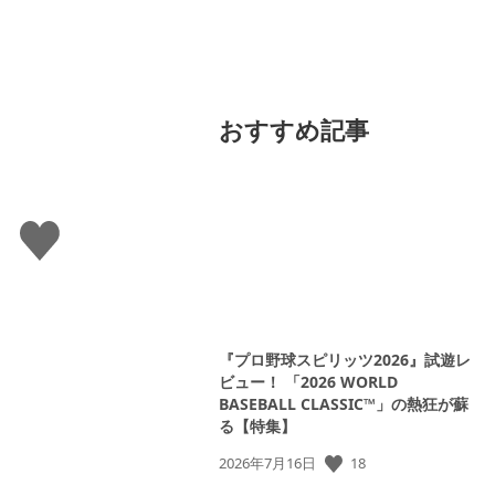
おすすめ記事
い
い
ね
す
る
『プロ野球スピリッツ2026』試遊レ
ビュー！ 「2026 WORLD
BASEBALL CLASSIC™」の熱狂が蘇
る【特集】
公
18
2026年7月16日
開