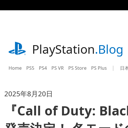
記
事
に
ス
キ
ッ
プ
playstation.com
PlayStation
.Blog
Home
PS5
PS4
PS VR
PS Store
PS Plus
日
Sel
Cur
a
reg
reg
2025年8月20日
『Call of Duty: 