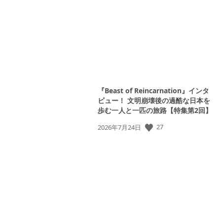
日:
View
and
download
image
『Beast of Reincarnation』インタ
ビュー！ 文明崩壊後の過酷な日本を
歩む一人と一匹の旅路【特集第2回】
公
27
2026年7月24日
開
日: