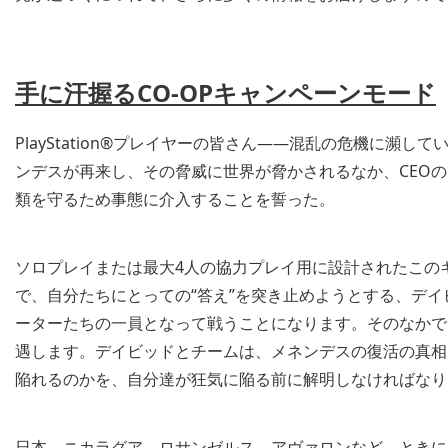
手に汗握る
CO-OP
キャンペーンモード
PlayStation®プレイヤーの皆さん――混乱の危機に瀕し
ンデスが再来し、その脅威に世界が脅かされるなか、CEOの
類を守るため事態に介入することを誓った。
ソロプレイまたは最大4人の協力プレイ用に設計されたこの
で、自分たちにとっての“答え”を突き止めようとする、デイ
ーターたちの一員となって戦うことになります。そのなかで
遇します。デイビッドとチームは、メネンデスの復活の真相
陥れるのかを、自分達が狂気に陥る前に解明しなければな
日本、ニカラグア、ロサンゼルス、アヴァロンなど、ときに