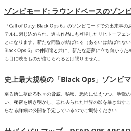
ゾンビモード
:
ラウンドベースのゾン
『Call of Duty: Black Ops 6』のゾンビモード
テルに閉じ込められ、過去作品にも登場したリヒトーフェン
とになります。新たな同盟が結ばれる（あるいは結ばれない）かも
Black Ops 6』の仲間達と共に、新たな悪夢に立ち向か
も目に映るものが信じられるとは限りません。
史上最大規模の「
Black Ops
」ゾンビ
至る所に蔓延る数々の脅威、秘密、恐怖に怯えつつ、地獄の
い、秘密を解き明かし、忘れ去られた世界の影を暴き出すこ
らなる詳細の公開を予定しているのでご期待ください！
サバイバルマップ、
DEAD OPS ARCAD