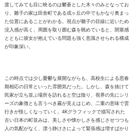
渡してみても目に映るのは鬱蒼とした木々のみとなってお
り、雛子の家は田舎町である戎ヶ丘の中でもかなり奥まっ
た位置にあることがわかる。視点が雛子の目線に近いため
没入感が高く、周囲を取り囲む森を眺めていると、閉塞感
とともに彼女が抱えている問題も強く意識させられる構成
が印象深い。
この時点では少し憂鬱な展開ながらも、高校生による思春
期相応の日常といった雰囲気だった。しかし、森を抜けて
民家が立ち並ぶ場所を訪れると空は陰り、視界の先にシリ
ーズの象徴とも言うべき霧が見えはじめ、二重の意味で雲
行きが怪しくなっていく。4Kグラフィックで描写された
古い日本の町並みは、美しさや懐かしさを感じさせつつも
人の気配がなく、漂う静けさによって緊張感は増すばかり