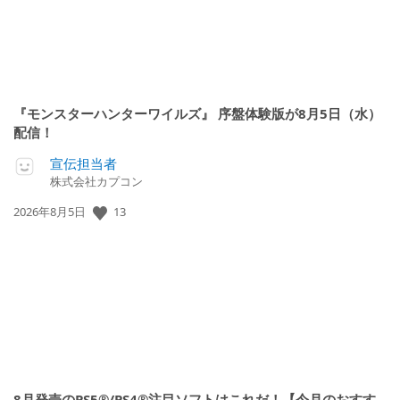
『モンスターハンターワイルズ』 序盤体験版が8月5日（水）
配信！
宣伝担当者
株式会社カプコン
公
13
2026年8月5日
開
日:
8月発売のPS5®/PS4®注目ソフトはこれだ！【今月のおすす