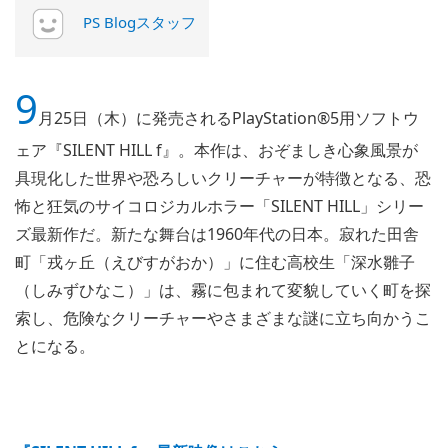
PS Blogスタッフ
9
月25日（木）に発売されるPlayStation®5用ソフトウ
ェア『SILENT HILL f』。本作は、おぞましき心象風景が
具現化した世界や恐ろしいクリーチャーが特徴となる、恐
怖と狂気のサイコロジカルホラー「SILENT HILL」シリー
ズ最新作だ。新たな舞台は1960年代の日本。寂れた田舎
町「戎ヶ丘（えびすがおか）」に住む高校生「深水雛子
（しみずひなこ）」は、霧に包まれて変貌していく町を探
索し、危険なクリーチャーやさまざまな謎に立ち向かうこ
とになる。