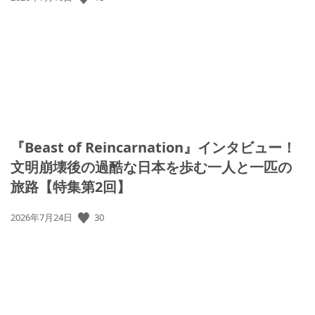
開
日:
『Beast of Reincarnation』インタビュー！
文明崩壊後の過酷な日本を歩む一人と一匹の
旅路【特集第2回】
公
30
2026年7月24日
開
日: