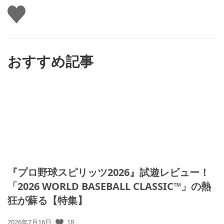
い
い
ね
す
る
おすすめ記事
『プロ野球スピリッツ2026』試遊レビュー！
「2026 WORLD BASEBALL CLASSIC™」の熱
狂が蘇る【特集】
公
18
2026年7月16日