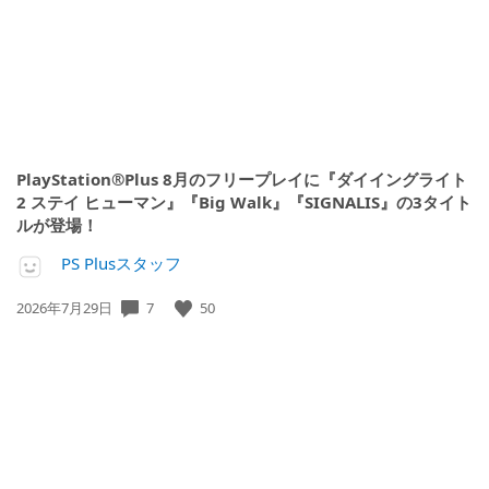
PlayStation®Plus 8月のフリープレイに『ダイイングライト
2 ステイ ヒューマン』『Big Walk』『SIGNALIS』の3タイト
ルが登場！
PS Plusスタッフ
公
7
50
2026年7月29日
開
日: