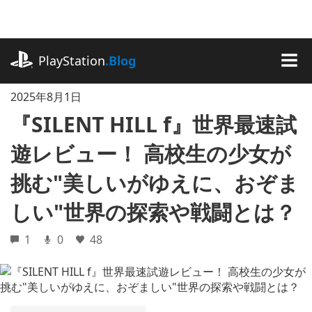
記
事
に
playstation.com
ス
PlayStation
.Blog
キ
MEN
ッ
2025年8月1日
プ
『SILENT HILL f』世界最速試
遊レビュー！ 高校生の少女が
挑む"美しいがゆえに、おぞま
しい"世界の探索や戦闘とは？
1
0
48