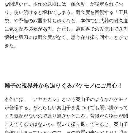
な間違いだ。本作の武器には「耐久度」が設定されてお
り、使い続けると壊れてしまう。耐久度を回復する「工具
袋」や予備の武器を持ち歩くなど、本作では武器の耐久度
に気を配る必要がある。ただし、裏世界でのみ使用できる
懐剣と薙刀には耐久度がなく、思う存分振り回すことがで
きた。
雛子の視界外から迫りくるバケモノにご用心！
本作には、「アヤカカシ」という案山子のようなバケモノ
が登場する。それらしい案山子を見つけても襲い掛かって
くる気配がないので通り過ぎたところ、背後から物音が聞
こえてくるではないか。驚いて振り返ってみると、案山子
自体は止まっているものの、その位置が先ほどよりも明ら