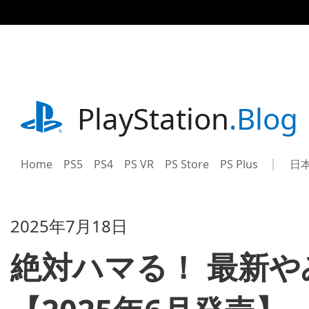
記
事
に
ス
キ
ッ
プ
playstation.com
PlayStation
.Blog
Home
PS5
PS4
PS VR
PS Store
PS Plus
日
Sel
Cur
a
reg
reg
2025年7月18日
絶対ハマる！ 最新