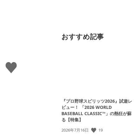
おすすめ記事
い
い
ね
す
る
『プロ野球スピリッツ2026』試遊レ
ビュー！ 「2026 WORLD
BASEBALL CLASSIC™」の熱狂が蘇
る【特集】
公
19
2026年7月16日
開