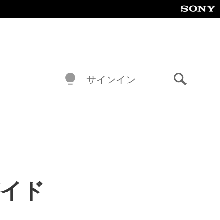
サインイン
検
索
ガイド