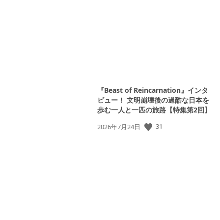
日:
『Beast of Reincarnation』インタ
ビュー！ 文明崩壊後の過酷な日本を
歩む一人と一匹の旅路【特集第2回】
公
31
2026年7月24日
開
日: