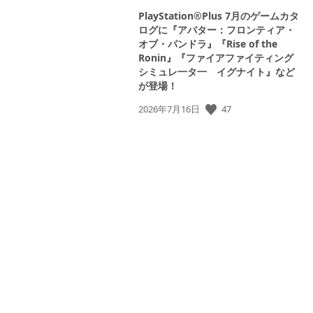
PlayStation®Plus 7月のゲームカタ
ログに『アバター：フロンティア・
オブ・パンドラ』『Rise of the
Ronin』『ファイアファイティング
シミュレ一タ一 イグナイト』など
が登場！
公
47
2026年7月16日
開
日: