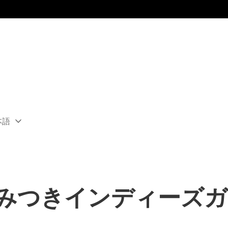
本語
ect
rent
ion:
ion
やみつきインディーズ