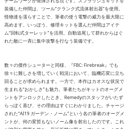
チームワークが発揮される点です。スプラッシュキットを
装備した仲間は、ツール“クランク式流体射出器”を使用。
怪物達を濡らすことで、筆者の使う電撃の威力を最大限に
高めます。いっぽう、修理キットを選んだ仲間はアイテ
ム“回転式ターレット”を活用。自動追尾して群れからはぐ
れた敵に一斉に集中攻撃を行なう装備です。
数々の傑作シューターと同様、『FBC: Firebreak』でも
徐々に難しさを増していく戦況において、臨機応変に立ち
回ることが求められます。一方で、本作はカオスな状況で
生まれる“おかしさ”も魅力。筆者たちがキットのオーグメ
ントをアンロックしたとき、Remedyのスタッフがいたず
らっぽく喜び、その理由はすぐにわかりました。チャージ
された“AI19 ガーデン・ノーム”という名の筆者のオーグメ
ントが、何の変哲もないノーム像を射出したのです。これ