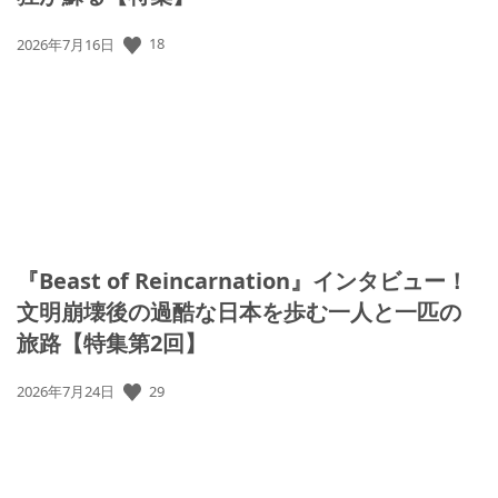
公
18
2026年7月16日
開
日:
『Beast of Reincarnation』インタビュー！
文明崩壊後の過酷な日本を歩む一人と一匹の
旅路【特集第2回】
公
29
2026年7月24日
開
日: