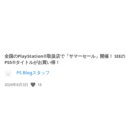
日:
全国のPlayStation®取扱店で「サマーセール」開催！ SIEの
PS5®タイトルがお買い得！
PS Blogスタッフ
公
18
2026年8月3日
開
日: