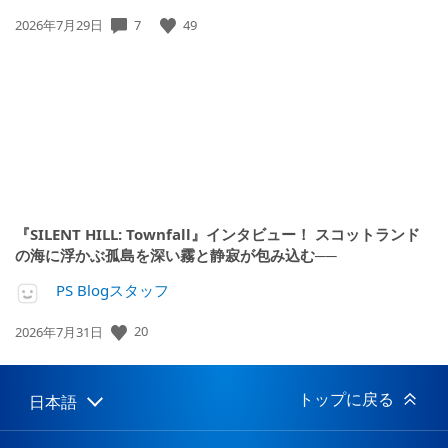
公
7
49
2026年7月29日
開
日:
『SILENT HILL: Townfall』インタビュー！ スコットランド
の海に浮かぶ孤島を深い霧と静寂が包み込む──
PS Blogスタッフ
公
20
2026年7月31日
開
日:
トップに戻る
日本語
Select
Current
a
region:
region