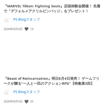
『MARVEL Tōkon: Fighting Souls』店頭体験会開催！ 先着
で「デフォルメアクリルピンバッジ」をプレゼント！
PS Blogスタッフ
公
13
2026年8月4日
開
日:
『Beast of Reincarnation』明日8月4日発売！ ゲームフリ
ークが贈る“一人と一匹のアクションRPG”【特集第3回】
PS Blogスタッフ
公
25
2026年8月3日
開