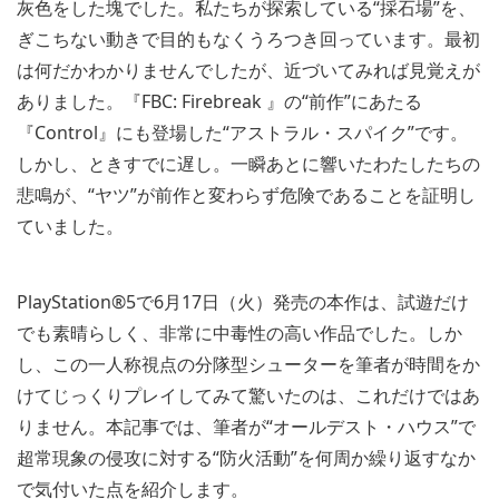
灰色をした塊でした。私たちが探索している“採石場”を、
ぎこちない動きで目的もなくうろつき回っています。最初
は何だかわかりませんでしたが、近づいてみれば見覚えが
ありました。『FBC: Firebreak 』の“前作”にあたる
『Control』にも登場した“アストラル・スパイク”です。
しかし、ときすでに遅し。一瞬あとに響いたわたしたちの
悲鳴が、“ヤツ”が前作と変わらず危険であることを証明し
ていました。
PlayStation®5で6月17日（火）発売の本作は、試遊だけ
でも素晴らしく、非常に中毒性の高い作品でした。しか
し、この一人称視点の分隊型シューターを筆者が時間をか
けてじっくりプレイしてみて驚いたのは、これだけではあ
りません。本記事では、筆者が“オールデスト・ハウス”で
超常現象の侵攻に対する“防火活動”を何周か繰り返すなか
で気付いた点を紹介します。