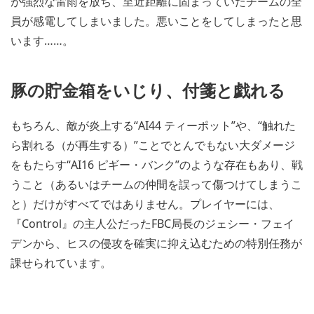
が強烈な雷雨を放ち、至近距離に固まっていたチームの全
員が感電してしまいました。悪いことをしてしまったと思
います……。
豚の貯金箱をいじり、付箋と戯れる
もちろん、敵が炎上する“AI44 ティーポット”や、“触れた
ら割れる（が再生する）”ことでとんでもない大ダメージ
をもたらす“AI16 ピギー・バンク”のような存在もあり、戦
うこと（あるいはチームの仲間を誤って傷つけてしまうこ
と）だけがすべてではありません。プレイヤーには、
『Control』の主人公だったFBC局長のジェシー・フェイ
デンから、ヒスの侵攻を確実に抑え込むための特別任務が
課せられています。