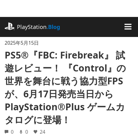
記
事
に
playstation.com
ス
PlayStation
.Blog
キ
MEN
ッ
2025年5月15日
プ
PS5®『FBC: Firebreak』 試
遊レビュー！ 『Control』の
世界を舞台に戦う協力型FPS
が、6月17日発売当日から
PlayStation®Plus ゲームカ
タログに登場！
0
0
24