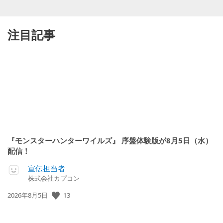
注目記事
『モンスターハンターワイルズ』 序盤体験版が8月5日（水）
配信！
宣伝担当者
株式会社カプコン
公
13
2026年8月5日
開
日: