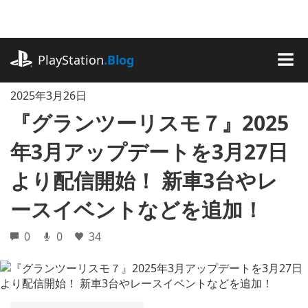
記
事
に
playstation.com
ス
PlayStation
.Blog
キ
MEN
ッ
2025年3月26日
プ
『グランツーリスモ７』2025
年3月アップデートを3月27日
より配信開始！ 新車3台やレ
ースイベントなどを追加！
0
0
34