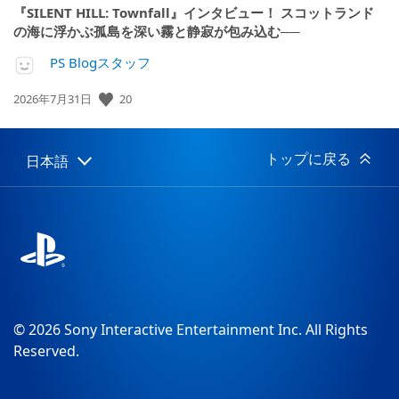
『SILENT HILL: Townfall』インタビュー！ スコットランド
の海に浮かぶ孤島を深い霧と静寂が包み込む──
PS Blogスタッフ
公
20
2026年7月31日
開
日:
トップに戻る
日本語
Select
Current
a
region:
region
© 2026 Sony Interactive Entertainment Inc. All Rights
Reserved.