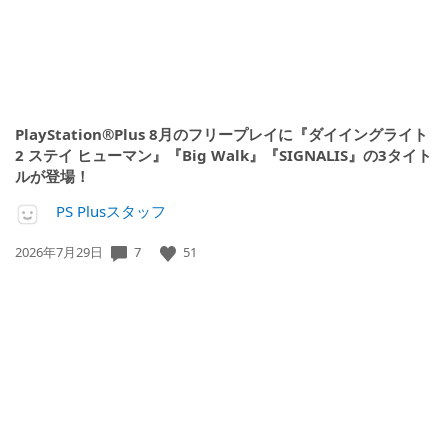
PlayStation®Plus 8月のフリープレイに『ダイイングライト
2 ステイ ヒューマン』『Big Walk』『SIGNALIS』の3タイト
ルが登場！
PS Plusスタッフ
公
7
51
2026年7月29日
開
日: