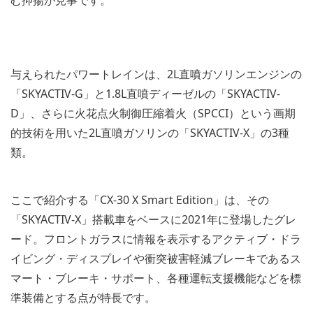
む抑揚が見事です。
与えられたパワートレインは、2L直噴ガソリンエンジンの
「SKYACTIV-G」と1.8L直噴ディーゼルの「SKYACTIV-
D」、さらに火花点火制御圧縮着火（SPCCI）という画期
的技術を用いた2L直噴ガソリンの「SKYACTIV-X」の3種
類。
ここで紹介する「CX-30 X Smart Edition」は、その
「SKYACTIV-X」搭載車をベースに2021年に登場したグレ
ード。フロントガラスに情報を表示するアクティブ・ドラ
イビング・ディスプレイや衝突被害軽減ブレーキであるス
マート・ブレーキ・サポート、各種運転支援機能などを標
準装備とする点が特長です。