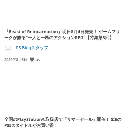
『Beast of Reincarnation』明日8月4日発売！ ゲームフリ
ークが贈る“一人と一匹のアクションRPG”【特集第3回】
PS Blogスタッフ
公
26
2026年8月3日
開
日:
全国のPlayStation®取扱店で「サマーセール」開催！ SIEの
PS5®タイトルがお買い得！