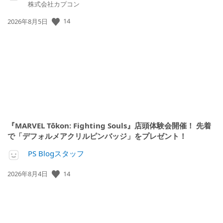
株式会社カプコン
公
14
2026年8月5日
開
日:
『MARVEL Tōkon: Fighting Souls』店頭体験会開催！ 先着
で「デフォルメアクリルピンバッジ」をプレゼント！
PS Blogスタッフ
公
14
2026年8月4日
開
日: