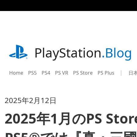
記
事
に
ス
キ
ッ
プ
playstation.com
PlayStation
.Blog
Home
PS5
PS4
PS VR
PS Store
PS Plus
日
Sel
Cur
a
reg
reg
2025年2月12日
2025年1月のPS S