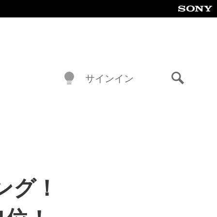
サインイン
検
索
キング！