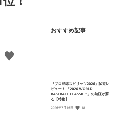
1位！
おすすめ記事
い
い
ね
す
る
『プロ野球スピリッツ2026』試遊レ
ビュー！ 「2026 WORLD
BASEBALL CLASSIC™」の熱狂が蘇
る【特集】
公
18
2026年7月16日
開