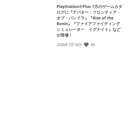
PlayStation®Plus 7月のゲームカタ
ログに『アバター：フロンティア・
オブ・パンドラ』『Rise of the
Ronin』『ファイアファイティング
シミュレ一タ一 イグナイト』など
が登場！
公
46
2026年7月16日
開
日: