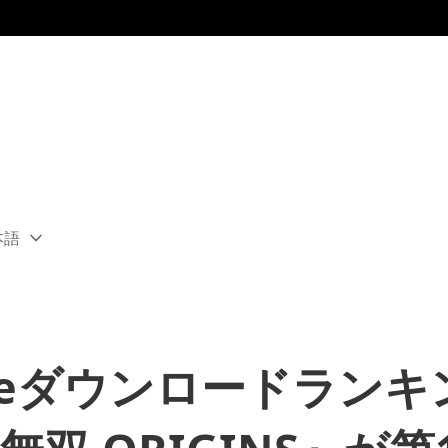
本語
ect
rent
ion:
ion
toreダウンロードラン