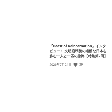
日:
『Beast of Reincarnation』インタ
ビュー！ 文明崩壊後の過酷な日本を
歩む一人と一匹の旅路【特集第2回】
公
29
2026年7月24日
開
日: