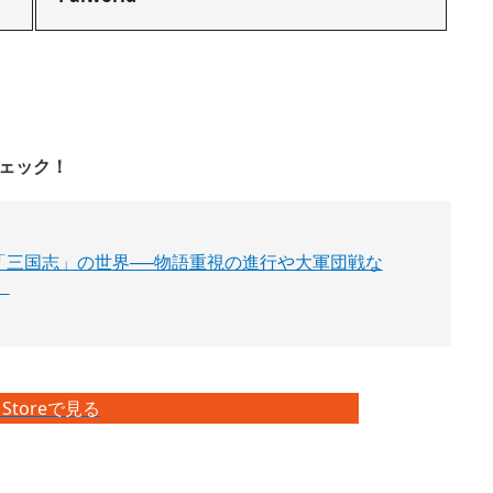
チェック！
歩む「三国志」の世界──物語重視の進行や大軍団戦な
】
Storeで見る