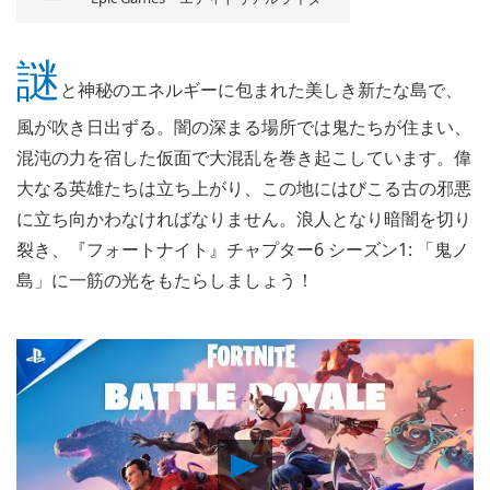
謎
と神秘のエネルギーに包まれた美しき新たな島で、
風が吹き日出ずる。闇の深まる場所では鬼たちが住まい、
混沌の力を宿した仮面で大混乱を巻き起こしています。偉
大なる英雄たちは立ち上がり、この地にはびこる古の邪悪
に立ち向かわなければなりません。浪人となり暗闇を切り
裂き、『フォートナイト』チャプター6 シーズン1: 「鬼ノ
島」に一筋の光をもたらしましょう！
Play
Video