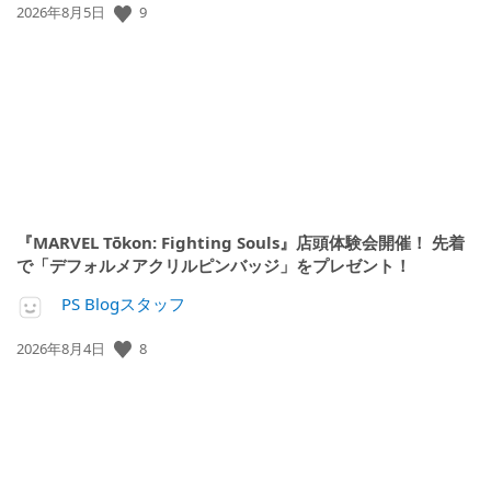
公
9
2026年8月5日
開
日:
『MARVEL Tōkon: Fighting Souls』店頭体験会開催！ 先着
で「デフォルメアクリルピンバッジ」をプレゼント！
PS Blogスタッフ
公
8
2026年8月4日
開
日: