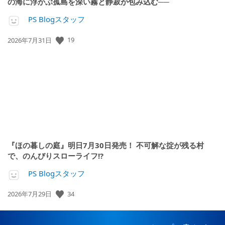
の海に浮かぶ孤島を深い霧と静寂が包み込む──
PS Blogスタッフ
公
19
2026年7月31日
開
日:
『ほの暮しの庭』明日7月30日発売！ 不可解な掟が残る村
で、のんびりスローライフ!?
PS Blogスタッフ
公
34
2026年7月29日
開
日: