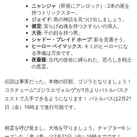
ニャンジャ
（即座にアンロック）: 2本の尾を
持つトリックスター。
ジェイド
: 島の神話を見つけ出しましょう。
健堂
: 安らげぬ魂を持つさすらいの浪人。
大吾
: 千の顔を持つ男。
シャドー・ブレイド
ホープ
: 影を見通そう。
ヒーロー
ベイマックス
: キミのヒーローにな
る準備は万全です。
夜薔薇
: 古代の使命に縛られた、恐ろしき戦士
の悪霊。
伝説は事実だった。本物の巨獣、ゴジラとなりましょう！
コスチューム“ゴジラエヴォルヴ”が1月よりバトルパスク
エストで入手できるようになります！ バトルパスは2月21
日（金）16時まで進行可能です。
精霊を呼び覚まし、大地を守りましょう。チャプター6 シ
ーズン1: 「鬼ノ島」は2月21日（金）16時までです！