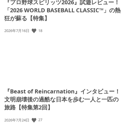
『プロ野球スピリッツ2026』試遊レビュー！
「2026 WORLD BASEBALL CLASSIC™」の熱
狂が蘇る【特集】
公
18
2026年7月16日
開
日:
『Beast of Reincarnation』インタビュー！
文明崩壊後の過酷な日本を歩む一人と一匹の
旅路【特集第2回】
公
27
2026年7月24日
開