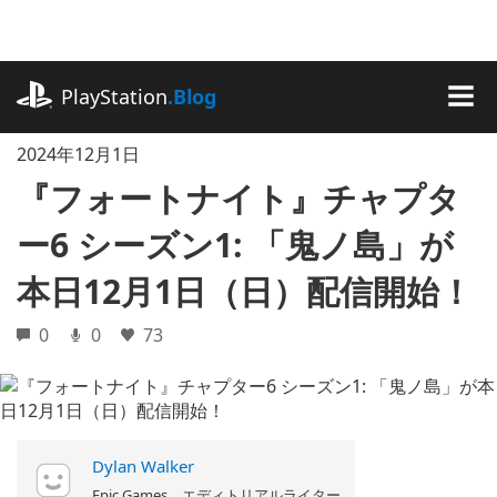
記
事
に
playstation.com
ス
PlayStation
.Blog
キ
MEN
ッ
2024年12月1日
プ
『フォートナイト』チャプタ
ー6 シーズン1: 「鬼ノ島」が
本日12月1日（日）配信開始！
0
0
73
Dylan Walker
Epic Games エディトリアルライター