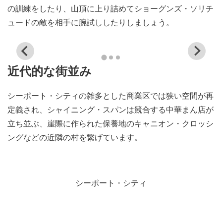
の訓練をしたり、山頂に上り詰めてショーグンズ・ソリチ
ュードの敵を相手に腕試ししたりしましょう。
View
Vi
and
a
近代的な街並み
download
d
image
i
シーポート・シティの雑多とした商業区では狭い空間が再
定義され、シャイニング・スパンは競合する中華まん店が
立ち並ぶ、崖際に作られた保養地のキャニオン・クロッシ
ングなどの近隣の村を繋げています。
シーポート・シティ