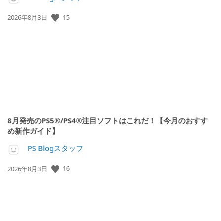
公
15
2026年8月3日
開
日:
8月発売のPS5®/PS4®注目ソフトはこれだ！【今月のおすす
め新作ガイド】
PS Blogスタッフ
公
16
2026年8月3日
開
日: