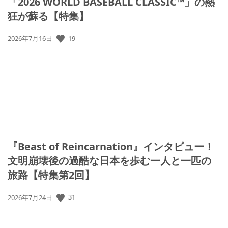
「2026 WORLD BASEBALL CLASSIC™」の熱
狂が蘇る【特集】
公
19
2026年7月16日
開
日:
『Beast of Reincarnation』インタビュー！
文明崩壊後の過酷な日本を歩む一人と一匹の
旅路【特集第2回】
公
31
2026年7月24日
開
日: