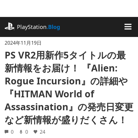
記
事
に
playstation.com
ス
PlayStation
.Blog
キ
MEN
ッ
2024年11月19日
プ
PS VR2用新作5タイトルの最
新情報をお届け！ 『Alien:
Rogue Incursion』の詳細や
『HITMAN World of
Assassination』の発売日変更
など新情報が盛りだくさん！
0
0
24