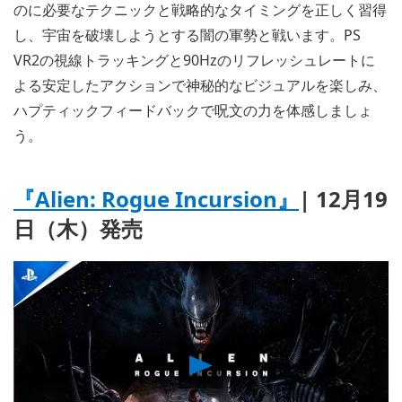
のに必要なテクニックと戦略的なタイミングを正しく習得
し、宇宙を破壊しようとする闇の軍勢と戦います。PS
VR2の視線トラッキングと90Hzのリフレッシュレートに
よる安定したアクションで神秘的なビジュアルを楽しみ、
ハプティックフィードバックで呪文の力を体感しましょ
う。
『
Alien: Rogue Incursion』
| 12月19
日（木）発売
Play
Video