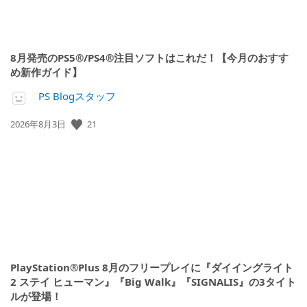
8月発売のPS5®/PS4®注目ソフトはこれだ！【今月のおすす
め新作ガイド】
PS Blogスタッフ
公
21
2026年8月3日
開
日:
PlayStation®Plus 8月のフリープレイに『ダイイングライト
2 ステイ ヒューマン』『Big Walk』『SIGNALIS』の3タイト
ルが登場！