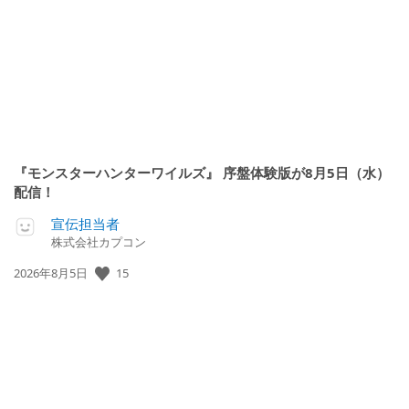
日:
『モンスターハンターワイルズ』 序盤体験版が8月5日（水）
配信！
宣伝担当者
株式会社カプコン
公
15
2026年8月5日
開
日: