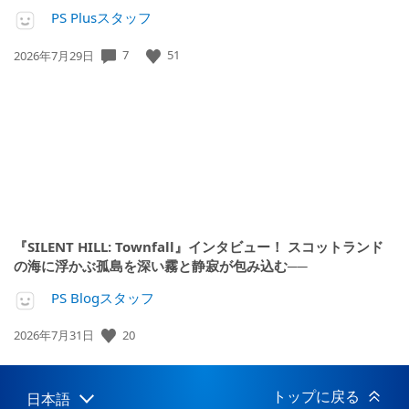
PS Plusスタッフ
公
7
51
2026年7月29日
開
日:
『SILENT HILL: Townfall』インタビュー！ スコットランド
の海に浮かぶ孤島を深い霧と静寂が包み込む──
PS Blogスタッフ
公
20
2026年7月31日
開
日:
トップに戻る
日本語
Select
Current