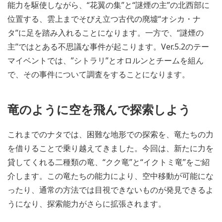
能力を駆使しながら、“花翼の集”と“謎煙の主”の北西部に
位置する、雲上までそびえ立つ古代の廃墟“オシカ・ナ
タ”に足を踏み入れることになります。一方で、“謎煙の
主”ではとある不思議な事件が起こります。Ver.5.2のテー
マイベントでは、”シトラリ”とオロルンとチームを組ん
で、その事件について調査をすることになります。
竜のように空を飛んで探索しよう
これまでのナタでは、困難な地形での探索を、竜たちの力
を借りることで乗り越えてきました。今回は、新たに力を
貸してくれる二種類の竜、“クク竜”と“イクトミ竜”をご紹
介します。この竜たちの能力により、空中移動が可能にな
ったり、通常の方法では目視できないものが発見できるよ
うになり、探索能力がさらに拡張されます。