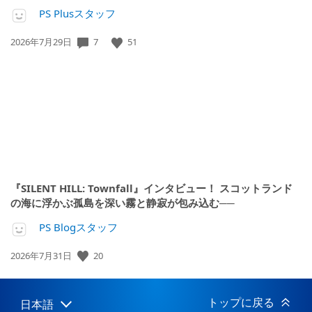
PS Plusスタッフ
公
7
51
2026年7月29日
開
日:
『SILENT HILL: Townfall』インタビュー！ スコットランド
の海に浮かぶ孤島を深い霧と静寂が包み込む──
PS Blogスタッフ
公
20
2026年7月31日
開
日:
トップに戻る
日本語
Select
Current