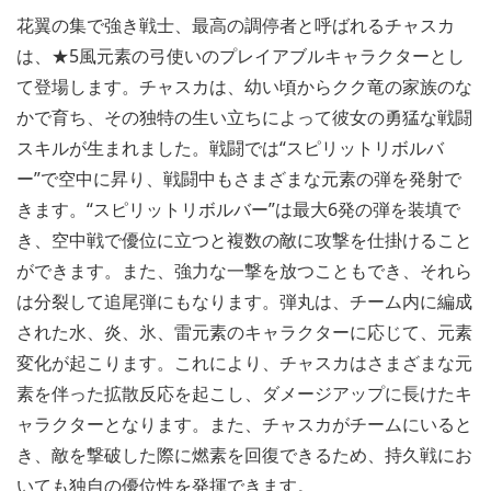
花翼の集で強き戦士、最高の調停者と呼ばれるチャスカ
は、★5風元素の弓使いのプレイアブルキャラクターとし
て登場します。チャスカは、幼い頃からクク竜の家族のな
かで育ち、その独特の生い立ちによって彼女の勇猛な戦闘
スキルが生まれました。戦闘では“スピリットリボルバ
ー”で空中に昇り、戦闘中もさまざまな元素の弾を発射で
きます。“スピリットリボルバー”は最大6発の弾を装填で
き、空中戦で優位に立つと複数の敵に攻撃を仕掛けること
ができます。また、強力な一撃を放つこともでき、それら
は分裂して追尾弾にもなります。弾丸は、チーム内に編成
された水、炎、氷、雷元素のキャラクターに応じて、元素
変化が起こります。これにより、チャスカはさまざまな元
素を伴った拡散反応を起こし、ダメージアップに長けたキ
ャラクターとなります。また、チャスカがチームにいると
き、敵を撃破した際に燃素を回復できるため、持久戦にお
いても独自の優位性を発揮できます。