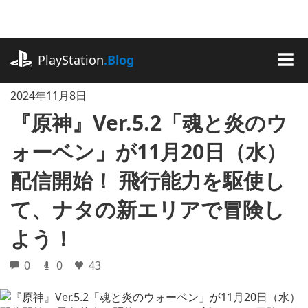
記
事
に
playstation.com
ス
PlayStation
.Blog
キ
MEN
ッ
2024年11月8日
プ
『原神』Ver.5.2「魂と炎のウ
ォーベン」が11月20日（水）
配信開始！ 飛行能力を駆使し
て、ナタの新エリアで冒険し
よう！
0
0
43