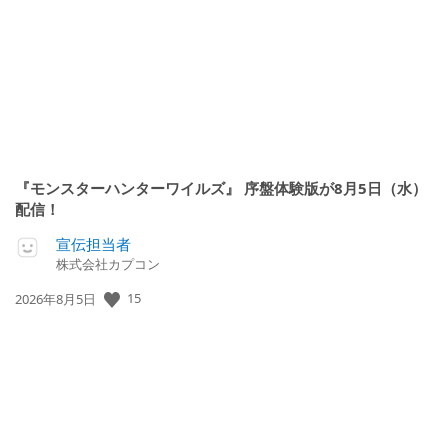
日:
『モンスターハンターワイルズ』 序盤体験版が8月5日（水）
配信！
宣伝担当者
株式会社カプコン
公
15
2026年8月5日
開
日: