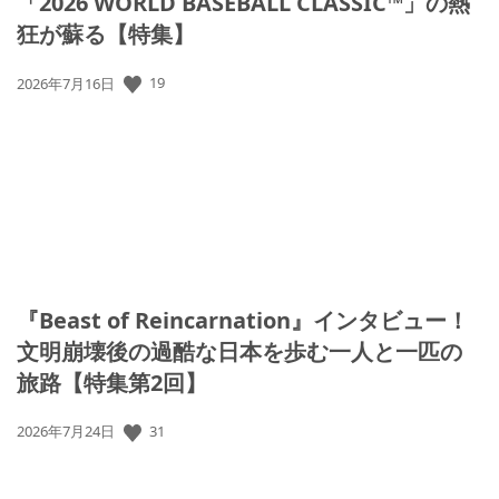
「2026 WORLD BASEBALL CLASSIC™」の熱
狂が蘇る【特集】
公
19
2026年7月16日
開
日:
『Beast of Reincarnation』インタビュー！
文明崩壊後の過酷な日本を歩む一人と一匹の
旅路【特集第2回】
公
31
2026年7月24日
開
日: