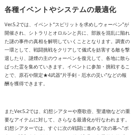
各種イベントやシステムの最適化
Ver.5.2では、イベント“スピリットを求めしウォーベン”が
開催され、シトラリとオロルンと共に、部族を混乱に陥れ
た謎の事件の真相を解明していくこととなります。調査の
一環として、戦闘挑戦をクリアして儀式を妨害する敵を撃
退したり、謎煙の主のウォーベンを復元して、各地に散ら
ばった霊を集めていきます。イベントに参加・挑戦するこ
とで、原石や限定★4武器“片手剣・厄水の災い”などの報
酬を獲得できます。
またVer.5.2では、幻想シアターや塵歌壺、聖遺物などの重
要なアイテムに対して、さらなる最適化が行なわれます。
幻想シアターでは、すぐに次の戦闘に進める“次の幕へ”ボ