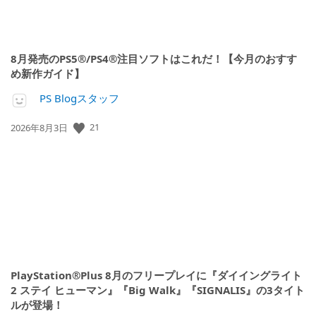
8月発売のPS5®/PS4®注目ソフトはこれだ！【今月のおすす
め新作ガイド】
PS Blogスタッフ
公
21
2026年8月3日
開
日:
PlayStation®Plus 8月のフリープレイに『ダイイングライト
2 ステイ ヒューマン』『Big Walk』『SIGNALIS』の3タイト
ルが登場！