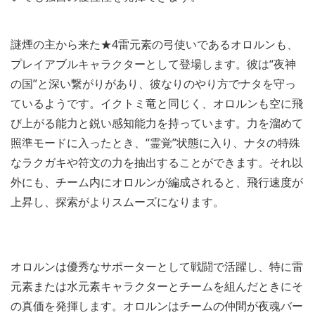
謎煙の主から来た★4雷元素の弓使いであるオロルンも、
プレイアブルキャラクターとして登場します。彼は“夜神
の国”と深い繋がりがあり、彼なりのやり方でナタを守っ
ているようです。イクトミ竜と同じく、オロルンも空に飛
び上がる能力と鋭い感知能力を持っています。力を溜めて
照準モードに入ったとき、“霊覚”状態に入り、ナタの特殊
なラクガキや符文の力を抽出することができます。それ以
外にも、チーム内にオロルンが編成されると、飛行速度が
上昇し、探索がよりスムーズになります。
オロルンは優秀なサポーターとして戦闘で活躍し、特に雷
元素または水元素キャラクターとチームを組んだときにそ
の真価を発揮します。オロルンはチームの仲間が夜魂バー