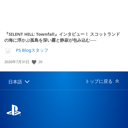
『SILENT HILL: Townfall』インタビュー！ スコットランド
の海に浮かぶ孤島を深い霧と静寂が包み込む──
PS Blogスタッフ
公
20
2026年7月31日
開
日:
トップに戻る
日本語
Select
Current
a
region:
region