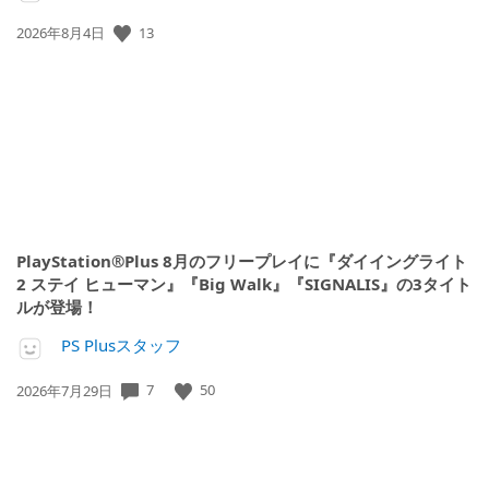
公
13
2026年8月4日
開
日:
PlayStation®Plus 8月のフリープレイに『ダイイングライト
2 ステイ ヒューマン』『Big Walk』『SIGNALIS』の3タイト
ルが登場！
PS Plusスタッフ
公
7
50
2026年7月29日
開
日: