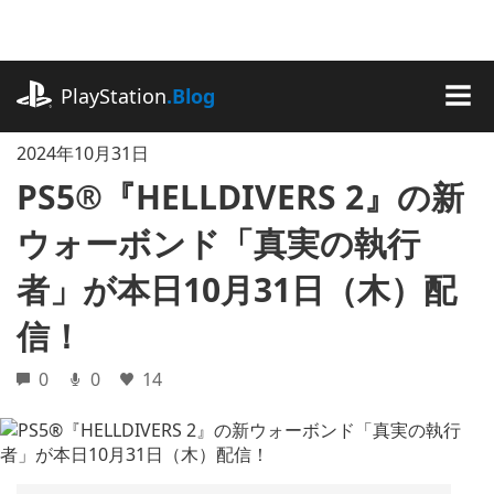
記
事
に
playstation.com
ス
PlayStation
.Blog
キ
MEN
ッ
2024年10月31日
プ
PS5®『HELLDIVERS 2』の新
ウォーボンド「真実の執行
者」が本日10月31日（木）配
信！
0
0
14