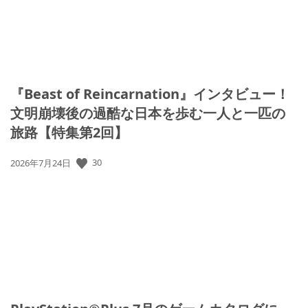
『Beast of Reincarnation』インタビュー！
文明崩壊後の過酷な日本を歩む一人と一匹の
旅路【特集第2回】
公
30
2026年7月24日
開
日: