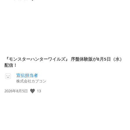
開
日:
『モンスターハンターワイルズ』 序盤体験版が8月5日（水）
配信！
宣伝担当者
株式会社カプコン
公
13
2026年8月5日
開
日: