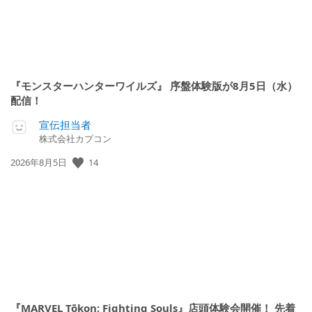
『モンスターハンターワイルズ』 序盤体験版が8月5日（水）
配信！
宣伝担当者
株式会社カプコン
公
14
2026年8月5日
開
日:
『MARVEL Tōkon: Fighting Souls』店頭体験会開催！ 先着