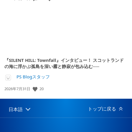
開
日:
『SILENT HILL: Townfall』インタビュー！ スコットランド
の海に浮かぶ孤島を深い霧と静寂が包み込む──
PS Blogスタッフ
公
20
2026年7月31日
開
日:
トップに戻る
日本語
Select
Current
a
region:
region