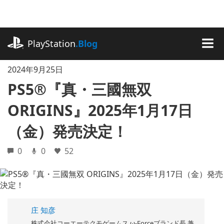
記
事
に
playstation.com
ス
PlayStation
.Blog
キ
MEN
ッ
2024年9月25日
プ
PS5®『真・三國無双
ORIGINS』2025年1月17日
（金）発売決定！
0
0
52
庄 知彦
株式会社コーエーテクモゲームス ω-Forceブランド長 兼