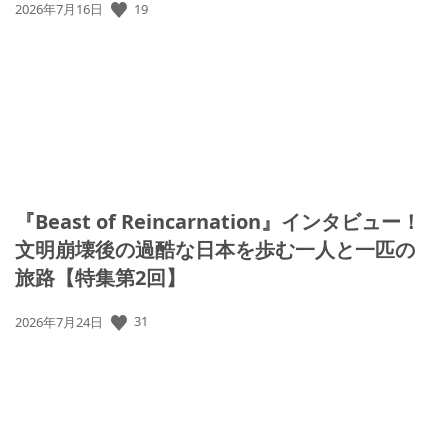
公
19
2026年7月16日
開
日:
『Beast of Reincarnation』インタビュー！
文明崩壊後の過酷な日本を歩む一人と一匹の
旅路【特集第2回】
公
31
2026年7月24日
開
日: