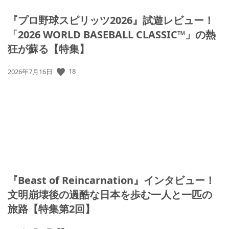
『プロ野球スピリッツ2026』試遊レビュー！
「2026 WORLD BASEBALL CLASSIC™」の熱
狂が蘇る【特集】
公
18
2026年7月16日
開
日:
『Beast of Reincarnation』インタビュー！
文明崩壊後の過酷な日本を歩む一人と一匹の
旅路【特集第2回】