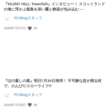
『SILENT HILL: Townfall』インタビュー！ スコットランド
の海に浮かぶ孤島を深い霧と静寂が包み込む──
PS Blogスタッフ
公
20
2026年7月31日
開
日:
『ほの暮しの庭』明日7月30日発売！ 不可解な掟が残る村
で、のんびりスローライフ!?
PS Blogスタッフ
公
36
2026年7月29日
開