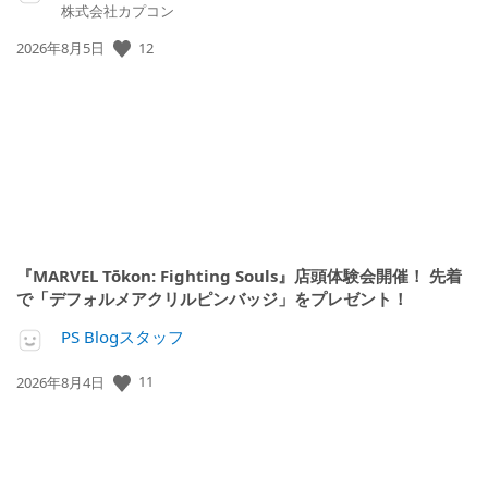
株式会社カプコン
公
12
2026年8月5日
開
日:
『MARVEL Tōkon: Fighting Souls』店頭体験会開催！ 先着
で「デフォルメアクリルピンバッジ」をプレゼント！
PS Blogスタッフ
公
11
2026年8月4日
開
日: