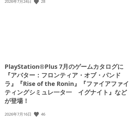
公
28
2026年7月24日
開
日:
PlayStation®Plus 7月のゲームカタログに
『アバター：フロンティア・オブ・パンド
ラ』『Rise of the Ronin』『ファイアファイ
ティングシミュレ一タ一 イグナイト』など
が登場！
公
46
2026年7月16日
開
日: