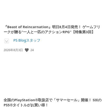
『Beast of Reincarnation』明日8月4日発売！ ゲームフリ
ークが贈る“一人と一匹のアクションRPG”【特集第3回】
PS Blogスタッフ
公
24
2026年8月3日
開
日:
全国のPlayStation®取扱店で「サマーセール」開催！ SIEの
PS5®タイトルがお買い得！