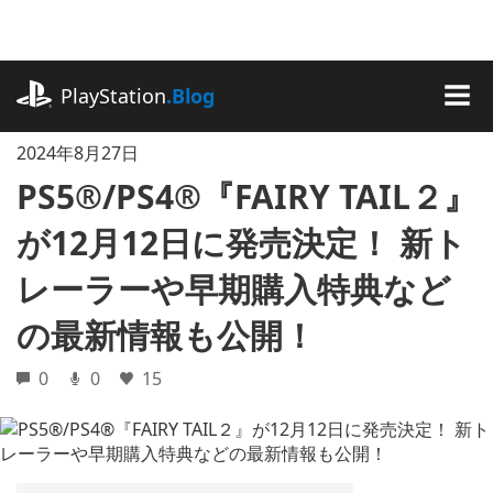
記
事
に
playstation.com
ス
PlayStation
.Blog
キ
MEN
ッ
2024年8月27日
プ
PS5®/PS4®『FAIRY TAIL２』
が12月12日に発売決定！ 新ト
レーラーや早期購入特典など
の最新情報も公開！
0
0
15