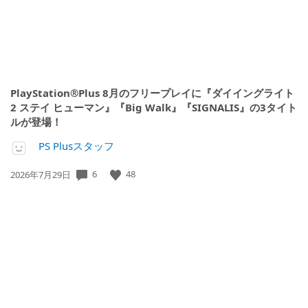
PlayStation®Plus 8月のフリープレイに『ダイイングライト
2 ステイ ヒューマン』『Big Walk』『SIGNALIS』の3タイト
ルが登場！
PS Plusスタッフ
公
6
48
2026年7月29日
開
日: