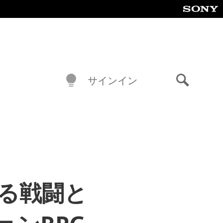
サインイン
検
索
狩る戦闘と