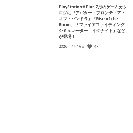
View
and
and
PlayStation®Plus 7月のゲームカタ
download
download
ログに『アバター：フロンティア・
image
image
オブ・パンドラ』『Rise of the
Ronin』『ファイアファイティング
シミュレ一タ一 イグナイト』など
が登場！
公
47
2026年7月16日
View
View
開
and
and
日:
download
download
image
image