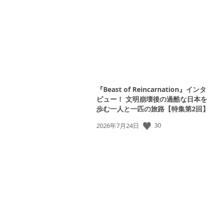
日:
View
and
download
image
『Beast of Reincarnation』インタ
ビュー！ 文明崩壊後の過酷な日本を
歩む一人と一匹の旅路【特集第2回】
公
30
2026年7月24日
開
日:
View