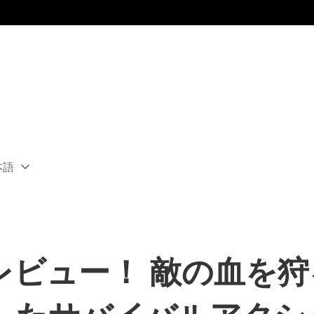
本語
ect
rent
ion:
ion
レイレビュー！ 敵の血を