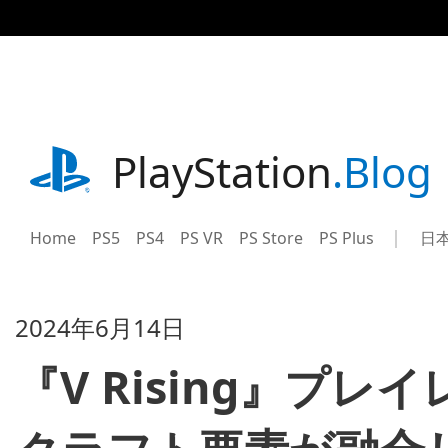
記
事
に
ス
キ
ッ
プ
playstation.com
PlayStation
.Blog
Home
PS5
PS4
PS VR
PS Store
PS Plus
日
Sel
Cur
a
reg
reg
2024年6月14日
『V Rising』プ