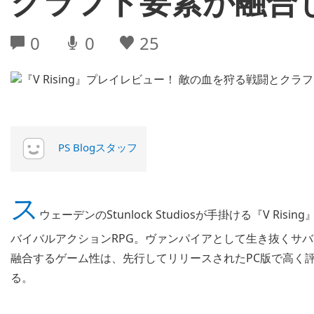
クラフト要素が融合
0
0
25
PS Blogスタッフ
ス
ウェーデンのStunlock Studiosが手掛ける『V 
バイバルアクションRPG。ヴァンパイアとして生き抜くサ
融合するゲーム性は、先行してリリースされたPC版で高く評価さ
る。