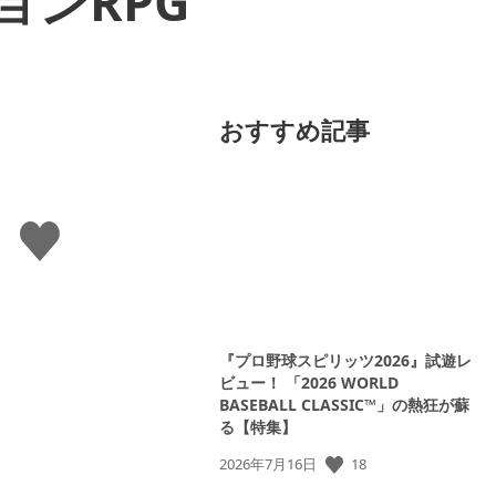
ンRPG
おすすめ記事
い
い
ね
す
る
『プロ野球スピリッツ2026』試遊レ
ビュー！ 「2026 WORLD
BASEBALL CLASSIC™」の熱狂が蘇
る【特集】
公
18
2026年7月16日
開