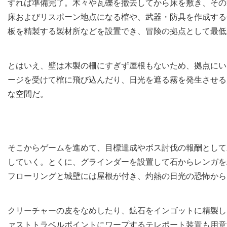
すれば準備完了。木々や瓦礫を撤去してから床を敷き、その
床およびリスポーン地点になる棺や、武器・防具を作成する
板を精製する製材所などを設置でき、冒険の拠点として最低
とはいえ、壁は木製の柵にすぎず屋根もないため、拠点にい
ージを受けて棺に飛び込んだり、日光を遮る霧を発生させる
な空間だ。
そこからゲームを進めて、目標達成やボス討伐の報酬として
していく。とくに、グラインダーを設置して石からレンガを
フローリングと城壁には屋根が付き、灼熱の日光の恐怖から
クリーチャーの皮をなめしたり、鉱石をインゴットに精製し
ァストトラベルポイントにワープするテレポート装置も用意