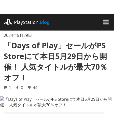
記
事
に
playstation.com
ス
PlayStation
.Blog
キ
MEN
ッ
2024年5月29日
プ
「Days of Play」セールがPS
Storeにて本日5月29日から開
催！ 人気タイトルが最大70％
オフ！
1
0
44