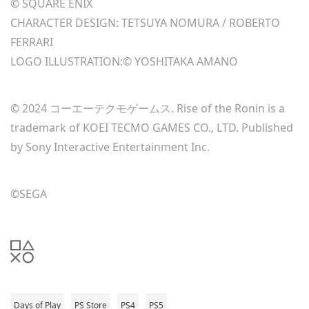
© SQUARE ENIX
CHARACTER DESIGN: TETSUYA NOMURA / ROBERTO
FERRARI
LOGO ILLUSTRATION:© YOSHITAKA AMANO
‎© 2024 コーエーテクモゲームス. Rise of the Ronin is a
trademark of KOEI TECMO GAMES CO., LTD. Published
by Sony Interactive Entertainment Inc.
©SEGA
Days of Play
PS Store
PS4
PS5