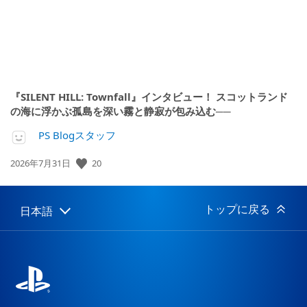
『SILENT HILL: Townfall』インタビュー！ スコットランド
の海に浮かぶ孤島を深い霧と静寂が包み込む──
PS Blogスタッフ
公
20
2026年7月31日
開
日:
トップに戻る
日本語
Select
Current
a
region:
region