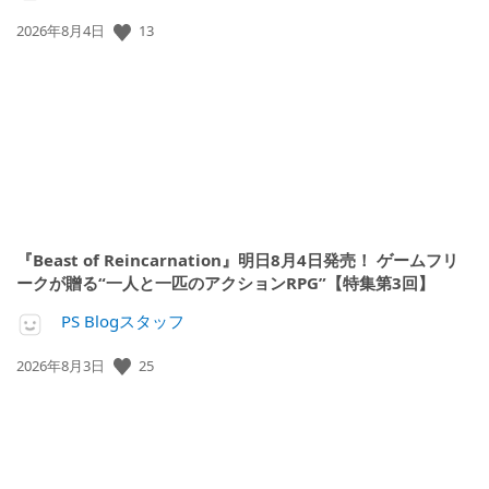
公
13
2026年8月4日
開
日:
『Beast of Reincarnation』明日8月4日発売！ ゲームフリ
ークが贈る“一人と一匹のアクションRPG”【特集第3回】
PS Blogスタッフ
公
25
2026年8月3日
開
日: