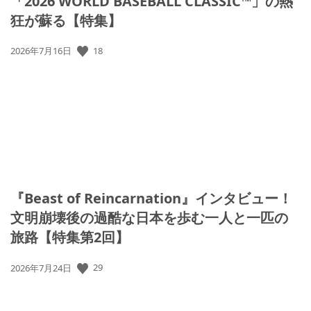
「2026 WORLD BASEBALL CLASSIC™」の熱
狂が蘇る【特集】
公
18
2026年7月16日
開
日:
『Beast of Reincarnation』インタビュー！
文明崩壊後の過酷な日本を歩む一人と一匹の
旅路【特集第2回】
公
29
2026年7月24日
開
日: