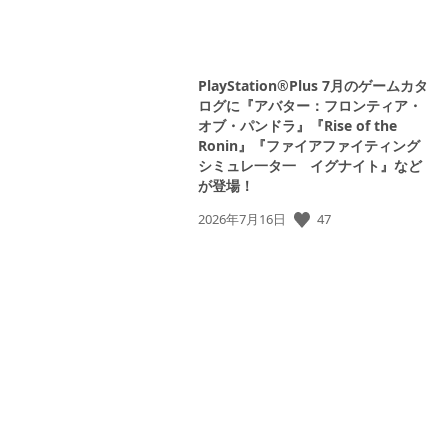
PlayStation®Plus 7月のゲームカタ
ログに『アバター：フロンティア・
オブ・パンドラ』『Rise of the
Ronin』『ファイアファイティング
シミュレ一タ一 イグナイト』など
が登場！
公
47
2026年7月16日
開
日: