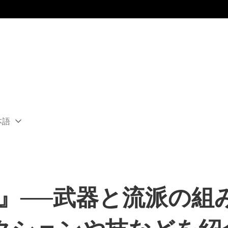
本語
ect
rent
ion:
ion
Ronin』──武器と流派の