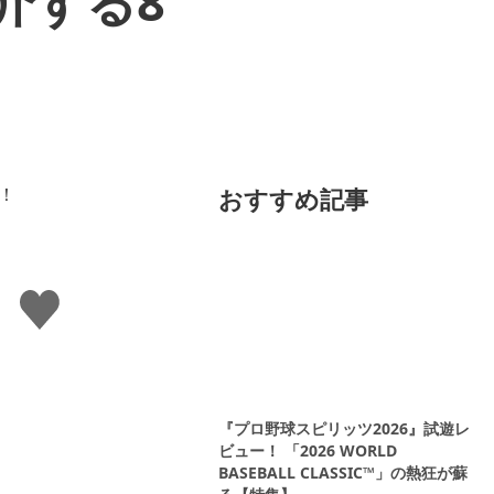
介する8
おすすめ記事
い
い
ね
す
る
『プロ野球スピリッツ2026』試遊レ
ビュー！ 「2026 WORLD
BASEBALL CLASSIC™」の熱狂が蘇