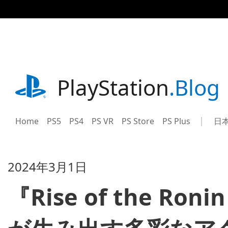
記
事
に
ス
キ
ッ
プ
playstation.com
PlayStation
.Blog
Home
PS5
PS4
PS VR
PS Store
PS Plus
日
Sel
Cur
a
reg
reg
2024年3月1日
『Rise of the 