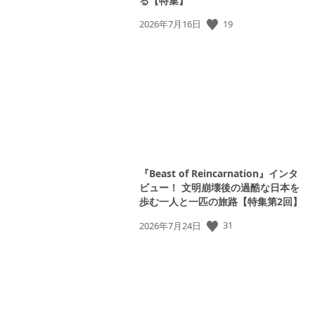
る【特集】
公
19
2026年7月16日
開
日:
『Beast of Reincarnation』インタ
ビュー！ 文明崩壊後の過酷な日本を
歩む一人と一匹の旅路【特集第2回】
公
31
2026年7月24日
開
日: