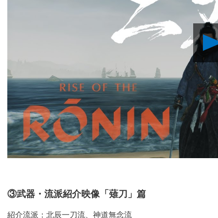
③武器・流派紹介映像「薙刀」篇
紹介流派：北辰一刀流、神道無念流