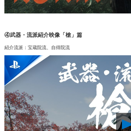
④武器・流派紹介映像「槍」篇
紹介流派：宝蔵院流、自得院流