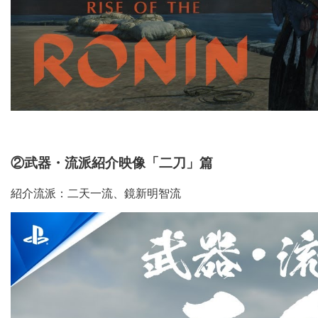
②武器・流派紹介映像「二刀」篇
紹介流派：二天一流、鏡新明智流