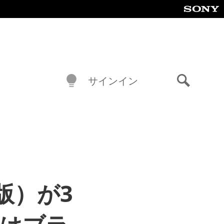
サインイン
検
索
語版）が3