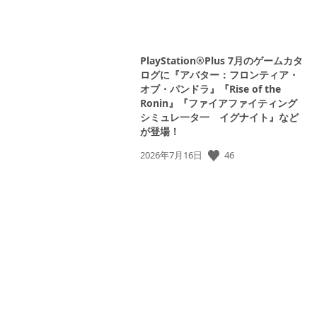
PlayStation®Plus 7月のゲームカタ
ログに『アバター：フロンティア・
オブ・パンドラ』『Rise of the
Ronin』『ファイアファイティング
シミュレ一タ一 イグナイト』など
が登場！
公
46
2026年7月16日
開
日: