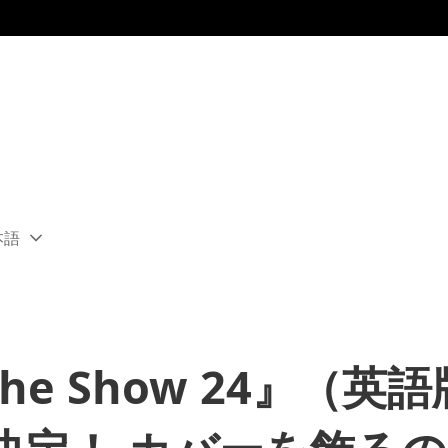
本語
ect
rent
ion:
ion
 The Show 24』（英