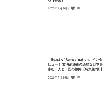
る【特集】
公
18
2026年7月16日
開
日:
『Beast of Reincarnation』インタ
ビュー！ 文明崩壊後の過酷な日本を
歩む一人と一匹の旅路【特集第2回】
公
29
2026年7月24日
開
日: