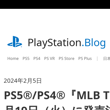
記
事
に
ス
キ
ッ
プ
playstation.com
PlayStation
.Blog
Home
PS5
PS4
PS VR
PS Store
PS Plus
日
Sel
Cur
a
reg
reg
2024年2月5日
PS5®/PS4®『MLB